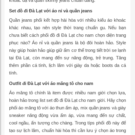
khoác dạ và quần skinny jeans chuẩn dáng.
Set đồ đi Đà Lạt với áo nỉ và quần jeans
Quần jeans phối kết hợp hài hòa với nhiều kiểu áo khoác
khác nhau, tạo nên style thời trang chuẩn gu. Nếu bạn
chưa biết cách phối đồ đi Đà Lạt cho nam chọn diện trang
phục nào? Áo nỉ và quần jeans là bộ đôi hoàn hảo. Style
này giúp hoàn hảo giúp giữ ấm cơ thể trong tiết trời se lạnh
tại Đà Lạt, còn mang đến sự năng động, trẻ trung. Tăng
thêm phần cá tính, lịch lãm với giày da hoặc boots da cá
tính.
Outfit đi Đà Lạt với áo măng tô cho nam
Áo măng tô chính là item được nhiều nam giới chọn lựa,
hoàn hảo trong list set đồ đi Đà Lạt cho nam giới. Hãy chọn
phối áo măng tô với áo thun ấm áp, mix quần jeans và giày
sneaker năng động vừa ấm áp, vừa mang đến sự chất,
cool ngầu, ấn tượng cho chàng. Trong típs phối đồ này để
tạo sự lịch lãm, chuẩn hài hòa thì cần lưu ý chọn áo trong