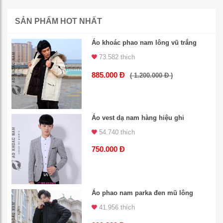
SẢN PHẨM HOT NHẤT
Áo khoác phao nam lông vũ trắng
73.582 thích
885.000 Đ
( 1.200.000 Đ )
Áo vest dạ nam hàng hiệu ghi
54.740 thích
750.000 Đ
Áo phao nam parka đen mũ lông
41.956 thích