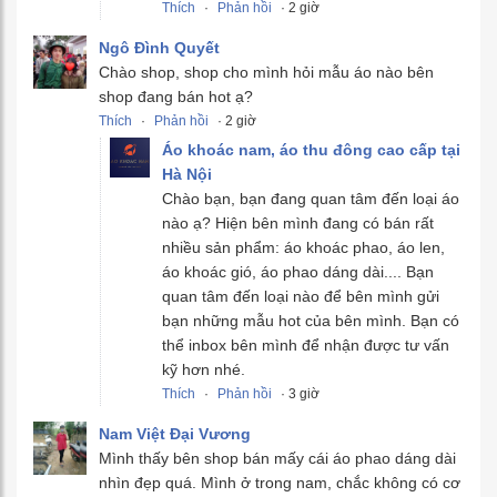
Thích
·
Phản hồi
· 2 giờ
Ngô Đình Quyết
Chào shop, shop cho mình hỏi mẫu áo nào bên
shop đang bán hot ạ?
Thích
·
Phản hồi
· 2 giờ
Áo khoác nam, áo thu đông cao cấp tại
Hà Nội
Chào bạn, bạn đang quan tâm đến loại áo
nào ạ? Hiện bên mình đang có bán rất
nhiều sản phẩm: áo khoác phao, áo len,
áo khoác gió, áo phao dáng dài.... Bạn
quan tâm đến loại nào để bên mình gửi
bạn những mẫu hot của bên mình. Bạn có
thể inbox bên mình để nhận được tư vấn
kỹ hơn nhé.
Thích
·
Phản hồi
· 3 giờ
Nam Việt Đại Vương
Mình thấy bên shop bán mấy cái áo phao dáng dài
nhìn đẹp quá. Mình ở trong nam, chắc không có cơ