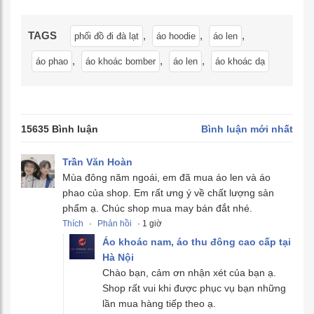
TAGS
,
,
,
phối đồ đi đà lạt
áo hoodie
áo len
,
,
,
áo phao
áo khoác bomber
áo len
áo khoác dạ
15635 Bình luận
Bình luận mới nhất
Trần Văn Hoàn
Mùa đông năm ngoái, em đã mua áo len và áo
phao của shop. Em rất ưng ý về chất lượng sản
phẩm ạ. Chúc shop mua may bán đắt nhé.
Thích
·
Phản hồi
· 1 giờ
Áo khoác nam, áo thu đông cao cấp tại
Hà Nội
Chào bạn, cảm ơn nhận xét của bạn ạ.
Shop rất vui khi được phục vụ bạn những
lần mua hàng tiếp theo ạ.