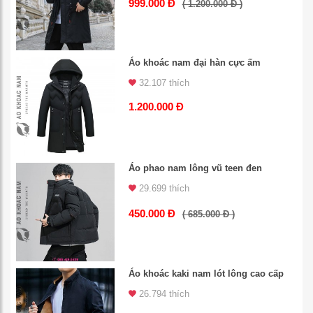
999.000 Đ
( 1.200.000 Đ )
Áo khoác nam đại hàn cực ấm
32.107 thích
1.200.000 Đ
Áo phao nam lông vũ teen đen
29.699 thích
450.000 Đ
( 685.000 Đ )
Áo khoác kaki nam lót lông cao cấp
26.794 thích