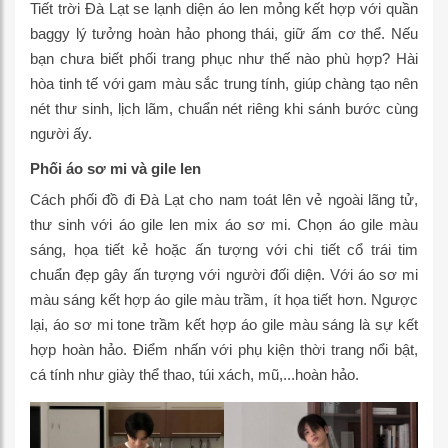
Tiết trời Đà Lạt se lạnh diện áo len mỏng kết hợp với quần
baggy lý tưởng hoàn hảo phong thái, giữ ấm cơ thể. Nếu
bạn chưa biết phối trang phục như thế nào phù hợp? Hài
hòa tinh tế với gam màu sắc trung tính, giúp chàng tạo nên
nét thư sinh, lịch lãm, chuẩn nét riêng khi sánh bước cùng
người ấy.
Phối áo sơ mi và gile len
Cách phối đồ đi Đà Lạt cho nam toát lên vẻ ngoài lãng tử,
thư sinh với áo gile len mix áo sơ mi. Chọn áo gile màu
sáng, họa tiết kẻ hoặc ấn tượng với chi tiết cổ trái tim
chuẩn đẹp gây ấn tượng với người đối diện. Với áo sơ mi
màu sáng kết hợp áo gile màu trầm, ít họa tiết hơn. Ngược
lại, áo sơ mi tone trầm kết hợp áo gile màu sáng là sự kết
hợp hoàn hảo. Điểm nhấn với phụ kiện thời trang nổi bật,
cá tính như giày thể thao, túi xách, mũ,...hoàn hảo.