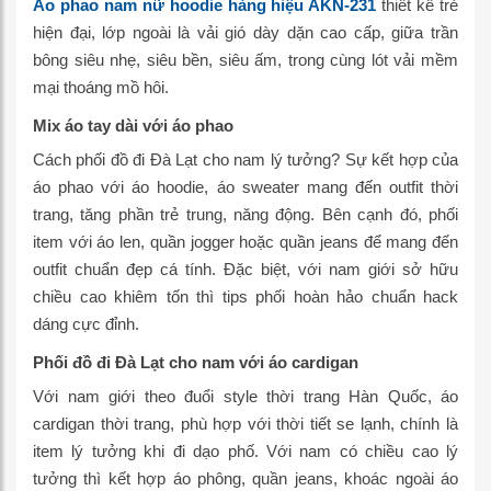
Áo phao nam nữ hoodie hàng hiệu AKN-231
thiết kế trẻ
hiện đại, lớp ngoài là vải gió dày dặn cao cấp, giữa trần
bông siêu nhẹ, siêu bền, siêu ấm, trong cùng lót vải mềm
mại thoáng mồ hôi.
Mix áo tay dài với áo phao
Cách phối đồ đi Đà Lạt cho nam lý tưởng? Sự kết hợp của
áo phao với áo hoodie, áo sweater mang đến outfit thời
trang, tăng phần trẻ trung, năng động. Bên cạnh đó, phối
item với áo len, quần jogger hoặc quần jeans để mang đến
outfit chuẩn đẹp cá tính. Đặc biệt, với nam giới sở hữu
chiều cao khiêm tốn thì tips phối hoàn hảo chuẩn hack
dáng cực đỉnh.
Phối đồ đi Đà Lạt cho nam với áo cardigan
Với nam giới theo đuổi style thời trang Hàn Quốc, áo
cardigan thời trang, phù hợp với thời tiết se lạnh, chính là
item lý tưởng khi đi dạo phố. Với nam có chiều cao lý
tưởng thì kết hợp áo phông, quần jeans, khoác ngoài áo