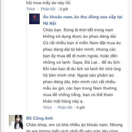
hội mua mấy áo này rồi.
Thích
·
Phản hồi
· 3 giờ
Áo khoác nam, áo thu đông cao cấp tại
Hà Nội
Chào bạn. Đúng là thời tiết trong nam
không sử dụng được áo phao dáng dài.
Có rất nhiều bạn ở miền Nam đặt mua áo
phao dáng dài từ bên mình, nhưng các
bạn ấy mua để đi nước ngoài, hoặc đến
những xứ lạnh: Sapa, Đà Lạt... để du lịch.
Khi nào bạn đi du lịch xứ lạnh thì nhớ ủng
hộ bên mình nhé. Ngoài sản phẩm áo
phao dáng dài, bên mình còn rất nhiều
mẫu áo gió, các bạn trong Nam thường
mua để chống nắng, bạn có thể tham
khảo mặt hàng này ạ.
Thích
·
Phản hồi
· 4 giờ
Bồ Công Anh
Chào shop, em có khá nhiều áo khoác nam. Nhưng
do em không biết cách phối đồ nên mặc lên cũng