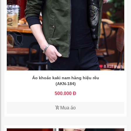
8.818 thích
Áo khoác kaki nam hàng hiệu rêu
(AKN-184)
500.000 Đ
Mua áo