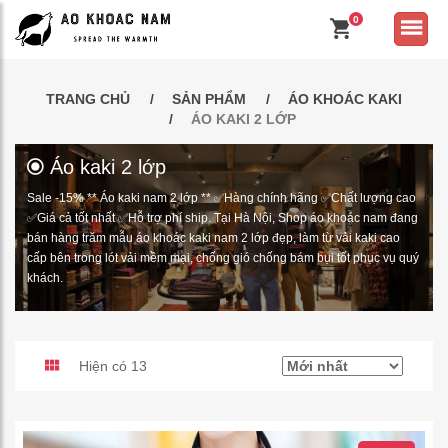
0
TRANG CHỦ
SẢN PHẨM
ÁO KHOÁC KAKI
ÁO KAKI 2 LỚP
Áo kaki 2 lớp
Sale -15% ** Áo kaki nam 2 lớp ** ✅Hàng chính hãng ✅Chất lượng cao
✅Giá cả tốt nhất ✅Hỗ trợ phí ship. Tại Hà Nội, Shop áo khoác nam đang
bán hàng trăm mẫu áo khoác kaki nam 2 lớp đẹp, làm từ vải kaki cao
cấp bên trong lót vải mềm mại, chống gió chống bám bụi tốt phục vụ quý
khách.
Hiện có 13