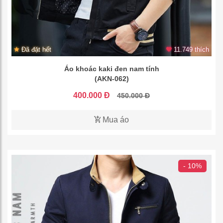
Đã đặt hết
11.749 thích
Áo khoác kaki đen nam tính
(AKN-062)
400.000 Đ
450.000 Đ
Mua áo
- 10%