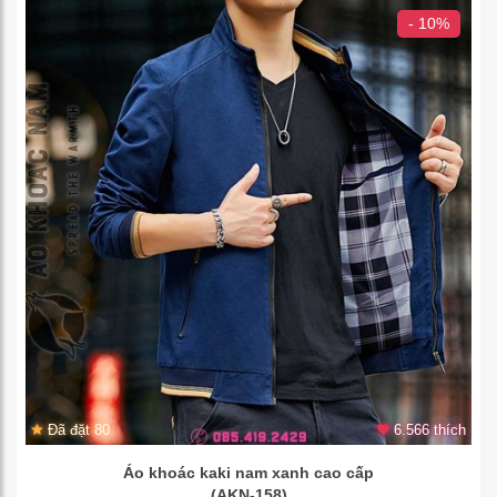
- 10%
Đã đặt 80
6.566 thích
Áo khoác kaki nam xanh cao cấp
(AKN-158)