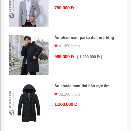
750.000 Đ
Áo phao nam parka đen mũ lông
41.956 thích
999.000 Đ
( 1.200.000 Đ )
Áo khoác nam đại hàn cực ấm
32.106 thích
1.200.000 Đ