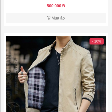
500.000 Đ
Mua áo
- 10%