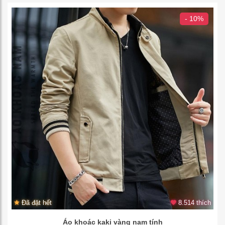
- 10%
Đã đặt hết
8.514 thích
Áo khoác kaki vàng nam tính