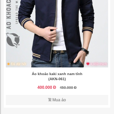
Đã đặt hết
4.469 thích
Áo khoác kaki xanh nam tính
(AKN-061)
400.000 Đ
450.000 Đ
Mua áo