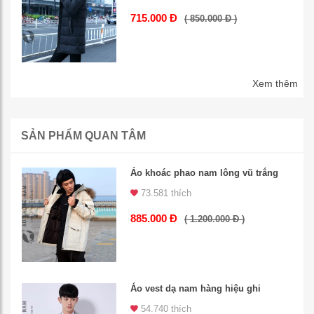
715.000 Đ
( 850.000 Đ )
Xem thêm
SẢN PHẨM QUAN TÂM
Áo khoác phao nam lông vũ trắng
73.581 thích
885.000 Đ
( 1.200.000 Đ )
Áo vest dạ nam hàng hiệu ghi
54.740 thích