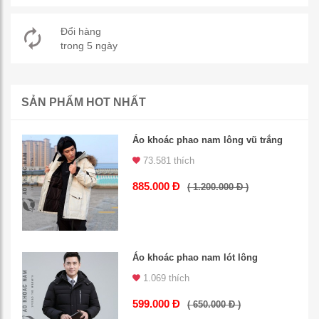
Đổi hàng
trong 5 ngày
SẢN PHẨM HOT NHẤT
Áo khoác phao nam lông vũ trắng
73.581 thích
885.000 Đ
( 1.200.000 Đ )
Áo khoác phao nam lót lông
1.069 thích
599.000 Đ
( 650.000 Đ )