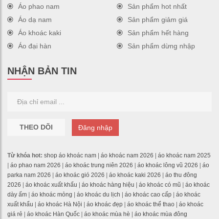
Áo phao nam
Sản phẩm hot nhất
Áo dạ nam
Sản phẩm giảm giá
Áo khoác kaki
Sản phẩm hết hàng
Áo đại hàn
Sản phẩm dừng nhập
NHẬN BẢN TIN
THEO DÕI
Đăng nhập
Từ khóa hot:
shop áo khoác nam
|
áo khoác nam 2026
|
áo khoác nam 2025
|
áo phao nam 2026
|
áo khoác trung niên 2026
|
áo khoác lông vũ 2026
|
áo
parka nam 2026
|
áo khoác gió 2026
|
áo khoác kaki 2026
|
áo thu đông
2026
|
áo khoác xuất khẩu
|
áo khoác hàng hiệu
|
áo khoác có mũ
|
áo khoác
dày ấm
|
áo khoác mỏng
|
áo khoác du lịch
|
áo khoác cao cấp
|
áo khoác
xuất khẩu
|
áo khoác Hà Nội
|
áo khoác đẹp
|
áo khoác thể thao
|
áo khoác
giá rẻ
|
áo khoác Hàn Quốc
|
áo khoác mùa hè
|
áo khoác mùa đông