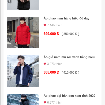
Áo phao nam hàng hiệu đỏ dày
7.446 thích
699.000 Đ
( 850.000 Đ )
Áo gió nam mũ rời xanh hàng hiệu
3.073 thích
385.000 Đ
( 415.000 Đ )
Áo phao đại hàn đen nam tính 2020
6.877 thích