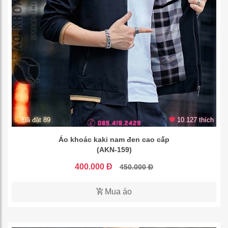
Đã đặt 89
10.127 thích
Áo khoác kaki nam đen cao cấp
(AKN-159)
400.000 Đ
450.000 Đ
Mua áo