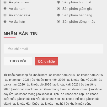
Áo phao nam
Sản phẩm hot nhất
Áo dạ nam
Sản phẩm giảm giá
Áo khoác kaki
Sản phẩm hết hàng
Áo đại hàn
Sản phẩm dừng nhập
NHẬN BẢN TIN
THEO DÕI
Đăng nhập
Từ khóa hot:
shop áo khoác nam
|
áo khoác nam 2026
|
áo khoác nam 2025
|
áo phao nam 2026
|
áo khoác trung niên 2026
|
áo khoác lông vũ 2026
|
áo
parka nam 2026
|
áo khoác gió 2026
|
áo khoác kaki 2026
|
áo thu đông
2026
|
áo khoác xuất khẩu
|
áo khoác hàng hiệu
|
áo khoác có mũ
|
áo khoác
dày ấm
|
áo khoác mỏng
|
áo khoác du lịch
|
áo khoác cao cấp
|
áo khoác
xuất khẩu
|
áo khoác Hà Nội
|
áo khoác đẹp
|
áo khoác thể thao
|
áo khoác
giá rẻ
|
áo khoác Hàn Quốc
|
áo khoác mùa hè
|
áo khoác mùa đông