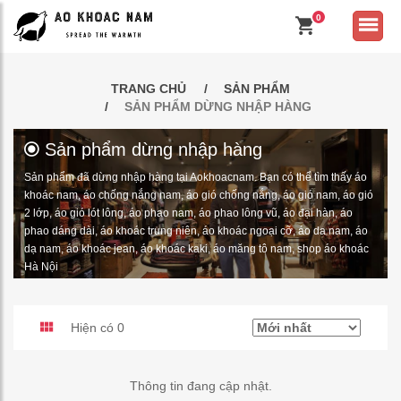
0
TRANG CHỦ
SẢN PHẨM
SẢN PHẨM DỪNG NHẬP HÀNG
Sản phẩm dừng nhập hàng
Sản phẩm đã dừng nhập hàng tại Aokhoacnam. Bạn có thể tìm thấy áo
khoác nam, áo chống nắng nam, áo gió chống nắng, áo gió nam, áo gió
2 lớp, áo gió lót lông, áo phao nam, áo phao lông vũ, áo đại hàn, áo
phao dáng dài, áo khoác trung niên, áo khoác ngoại cỡ, áo da nam, áo
dạ nam, áo khoác jean, áo khoác kaki, áo măng tô nam, shop áo khoác
Hà Nội
Hiện có 0
Thông tin đang cập nhật.