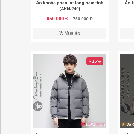
Áo khoác phao lót lông nam tính
Áo k
(AKN-240)
650.000 Đ
750.000 Đ
Mua áo
- 15%
1.501 thích
Đã đ