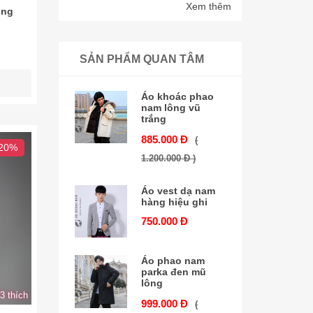
Xem thêm
ông
SẢN PHẨM QUAN TÂM
Áo khoác phao
nam lông vũ
trắng
885.000 Đ
(
 20%
1.200.000 Đ )
Áo vest dạ nam
hàng hiệu ghi
750.000 Đ
Áo phao nam
parka đen mũ
lông
3 thích
999.000 Đ
(