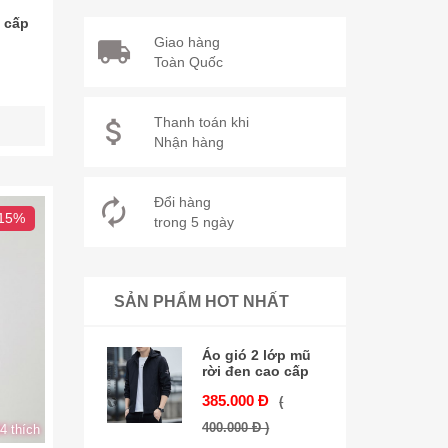
 cấp
Giao hàng
Toàn Quốc
Thanh toán khi
Nhận hàng
Đổi hàng
 15%
trong 5 ngày
SẢN PHẨM HOT NHẤT
Áo gió 2 lớp mũ
rời đen cao cấp
385.000 Đ
(
400.000 Đ )
4 thích