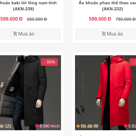
hoác kaki lót lông nam tính
Áo khoác phao thể thao ca
(AKN-239)
(AKN-232)
599.000 Đ
599.000 Đ
650.000 Đ
750.000 Đ
Mua áo
Mua áo
- 30%
-
ặt 121
8.680 thích
Đã đặt 88
5.81