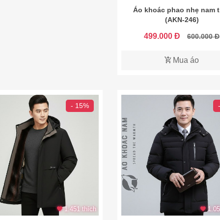
Áo khoác phao nhẹ nam t
(AKN-246)
499.000 Đ
600.000 Đ
Mua áo
- 15%
1.451 thích
1.05