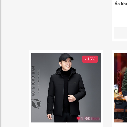
Áo kh
- 15%
1.780 thích