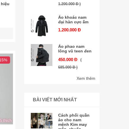
 hiệu
1.200.000 Đ )
Áo khoác nam
đại hàn cực ấm
1.200.000 Đ
Áo phao nam
lông vũ teen đen
450.000 Đ
 15%
(
685.000 Đ )
Xem thêm
BÀI VIẾT MỚI NHẤT
Cách phối quần
áo cho nam
5 thích
mệnh Kim may