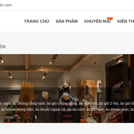
oác nam
TRANG CHỦ
SẢN PHẨM
KHUYẾN MẠI
KIẾN T
IẾM
c nam, áo chống nắng nam, áo gió chống nắng, áo gió nam, áo gió 2 lớp, áo gió ló
 áo khoác trung niên, áo khoác ngoại cỡ, áo da nam, áo dạ nam, áo khoác jean, á