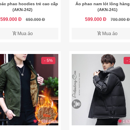
oác phao hoodies trẻ cao cấp
Áo phao nam lót lông hàng
(AKN-242)
(AKN-241)
599.000 Đ
599.000 Đ
650.000 Đ
700.000 Đ
Mua áo
Mua áo
- 5%
-
2.189 thích
1.63