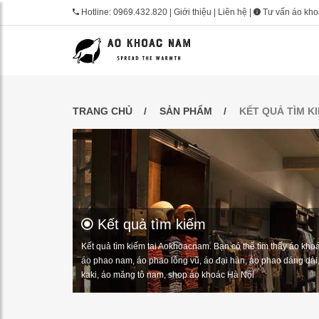
Hotline:
0969.432.820
|
Giới thiệu
|
Liên hệ
|
Tư vấn áo kh
TRANG CHỦ
SẢN PHẨM
KẾT QUẢ TÌM K
Kết quả tìm kiếm
Kết quả tìm kiếm tại Aokhoacnam. Bạn có thể tìm thấy áo khoá
áo phao nam, áo phao lông vũ, áo đại hàn, áo phao dáng dài,
kaki, áo măng tô nam, shop áo khoác Hà Nội