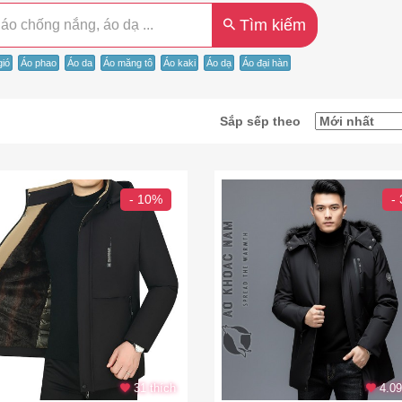
Tìm kiếm
gió
Áo phao
Áo da
Áo măng tô
Áo kaki
Áo dạ
Áo đại hàn
Sắp sếp theo
- 10%
-
31 thích
4.09