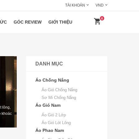
TÀI KHOẢN
VND
0
HỨC
GÓC REVIEW
GIỚI THIỆU
DANH MỤC
Áo Chống Nắng
Áo Gió Chống Nắng
Sơ Mi Chống Nắng
Áo Gió Nam
t lông,
o khoác
Áo Gió 2 Lớp
Áo Gió Lót Lông
Áo Phao Nam