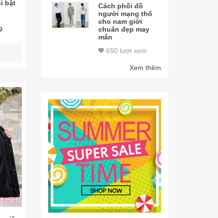
i bật
Cách phối đồ
người mạng thổ
cho nam giới
Đ
chuẩn đẹp may
mắn
650 lượt xem
Xem thêm
7 thích