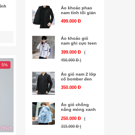
ính
Áo khoác phao
nam tính tối giản
499.000 Đ
Áo khoác gió
nam ghi cực teen
399.000 Đ
(
450.000 Đ )
- 5%
Áo gió nam 2 lớp
cổ bomber đen
350.000 Đ
Áo gió chống
nắng mỏng xanh
250.000 Đ
(
315.000 Đ )
7 thích