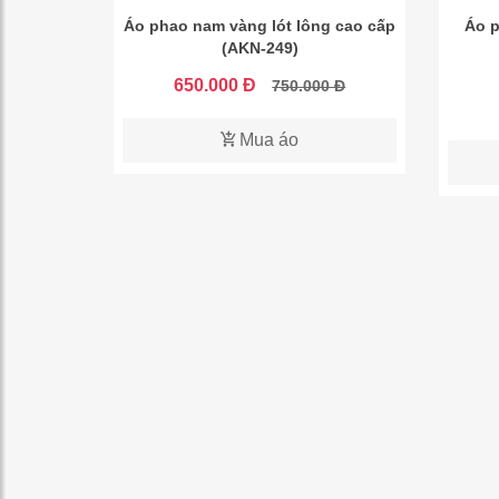
Áo phao nam vàng lót lông cao cấp
Áo p
(AKN-249)
650.000 Đ
750.000 Đ
Mua áo