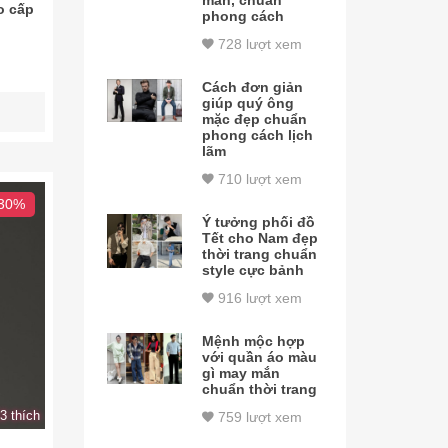
mắn, chuẩn
o cấp
phong cách
728 lượt xem
Cách đơn giản
giúp quý ông
mặc đẹp chuẩn
phong cách lịch
lãm
710 lượt xem
 30%
Ý tưởng phối đồ
Tết cho Nam đẹp
thời trang chuẩn
style cực bảnh
916 lượt xem
Mệnh mộc hợp
với quần áo màu
gì may mắn
chuẩn thời trang
3 thích
759 lượt xem