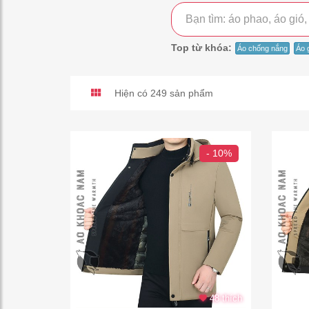
Top từ khóa:
Áo chống nắng
Áo 
Hiện có 249
sản phẩm
- 10%
48 thích