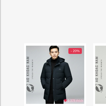
- 20%
1.378 thích