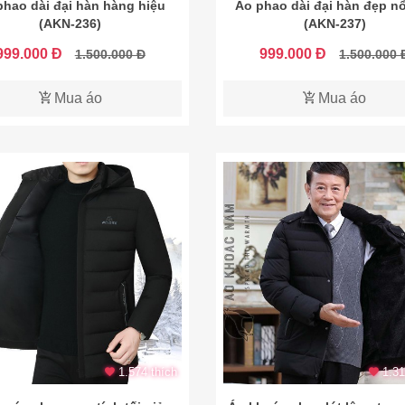
phao dài đại hàn hàng hiệu
Áo phao dài đại hàn đẹp nổ
(AKN-236)
(AKN-237)
999.000 Đ
999.000 Đ
1.500.000 Đ
1.500.000 
Mua áo
Mua áo
1.574 thích
1.31