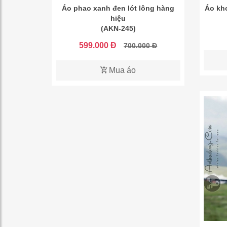
Áo phao xanh đen lót lông hàng
Áo kh
hiệu
(AKN-245)
599.000 Đ
700.000 Đ
Mua áo