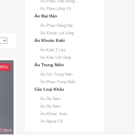
Áo Phao Trần Bông
Áo Phao Lông Vũ
Áo Đại Hàn
Áo Phao Dáng Dài
Áo Khoác Lót Lông
Áo Khoác Kaki
Áo Kaki 2 Lớp
Áo Kaki Lót Lông
Áo Trung Niên
 35%
Áo Gió Trung Niên
Áo Phao Trung Niên
Các Loại Khác
Áo Da Nam
Áo Dạ Nam
Áo Khoác Jean
Áo Ngoại Cỡ
7 thích