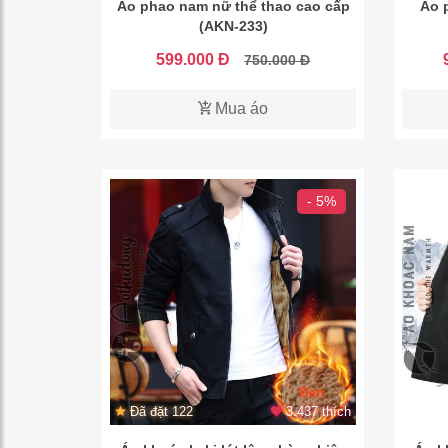
Áo phao nam nữ thể thao cao cấp
Áo 
(AKN-233)
599.000 Đ
750.000 Đ
Mua áo
- 5%
Đã đặt 122
3.437 thích