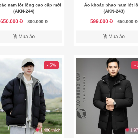
oác nam lót lông cao cấp mới
Áo khoác phao nam lót l
(AKN-244)
(AKN-243)
650.000 Đ
599.000 Đ
800.000 Đ
650.000 Đ
Mua áo
Mua áo
- 5%
-
1.486 thích
1.97