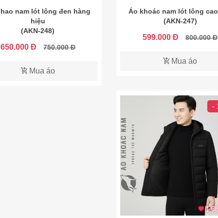
hao nam lót lông đen hàng
Áo khoác nam lót lông cao
hiệu
(AKN-247)
(AKN-248)
599.000 Đ
800.000 Đ
650.000 Đ
750.000 Đ
Mua áo
Mua áo
-
1.68