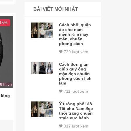
BÀI VIẾT MỚI NHẤT
 15%
Cách phối quần
áo cho nam
mệnh Kim may
mắn, chuẩn
phong cách
729 lượt xem
Cách đơn giản
giúp quý ông
mặc đẹp chuẩn
phong cách lịch
lãm
8 thích
711 lượt xem
 lông
Ý tưởng phối đồ
Tết cho Nam đẹp
thời trang chuẩn
style cực bảnh
917 lượt xem