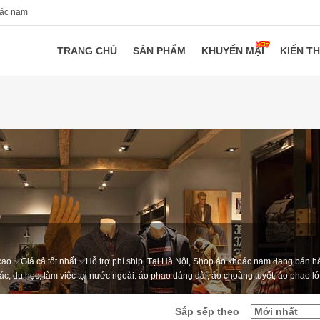
oác nam
TRANG CHỦ
SẢN PHẨM
KHUYẾN MẠI
KIẾN T
ao ✅Giá cả tốt nhất ✅Hỗ trợ phí ship. Tại Hà Nội, Shop áo khoác nam đang bán h
c, du học, làm việc tại nước ngoài: áo phao dáng dài, áo choàng tuyết, áo phao lót 
Sắp sếp theo