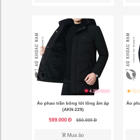
4.290 thích
Đã đ
Áo phao trần bông lót lông ấm áp
Áo ph
(AKN-229)
599.000 Đ
650.000 Đ
Mua áo