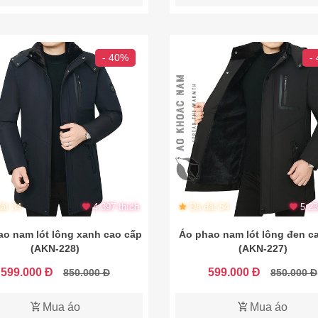
- 40%
-
ặt 34
4.397 thích
Đã đặt 54
5.23
ao nam lót lông xanh cao cấp
Áo phao nam lót lông đen c
(AKN-228)
(AKN-227)
599.000 Đ
599.000 Đ
850.000 Đ
850.000 Đ
Mua áo
Mua áo