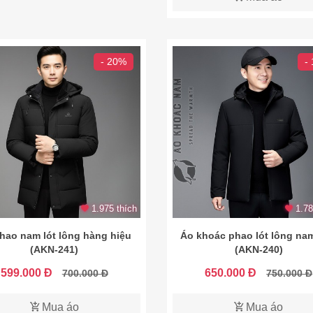
- 20%
-
1.975 thích
1.78
hao nam lót lông hàng hiệu
Áo khoác phao lót lông nam
(AKN-241)
(AKN-240)
599.000 Đ
650.000 Đ
700.000 Đ
750.000 Đ
Mua áo
Mua áo