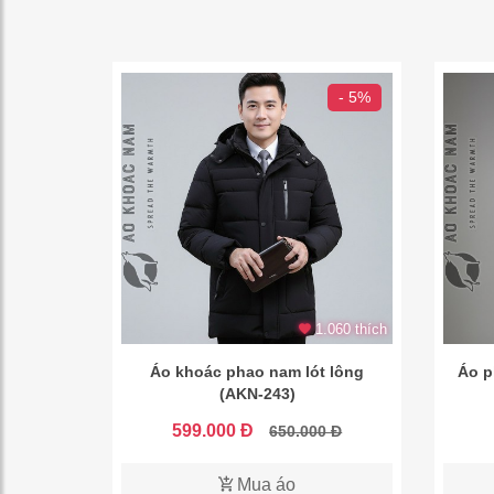
- 5%
1.060 thích
Áo khoác phao nam lót lông
Áo p
(AKN-243)
599.000 Đ
650.000 Đ
Mua áo