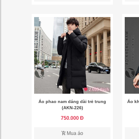
2.693 thích
Áo phao nam dáng dài trẻ trung
Áo kh
(AKN-226)
750.000 Đ
Mua áo