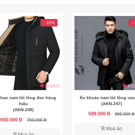
- 10%
-
35 thích
4.10
hao nam lót lông đen hàng
Áo khoác nam lót lông cao
hiệu
(AKN-247)
(AKN-248)
599.000 Đ
800.000 Đ
650.000 Đ
750.000 Đ
Mua áo
Mua áo