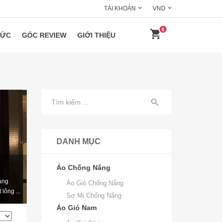
TÀI KHOẢN
VND
0
HỨC
GÓC REVIEW
GIỚI THIỆU
DANH MỤC
Áo Chống Nắng
àng
Áo Gió Chống Nắng
lông ...
Sơ Mi Chống Nắng
Áo Gió Nam