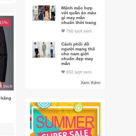
Mệnh mộc hợp
với quần áo màu
gì may mắn
chuẩn thời trang
 15%
760 lượt xem
Cách phối đồ
người mạng thổ
cho nam giới
chuẩn đẹp may
mắn
652 lượt xem
Xem thêm
6 thích
h hãng