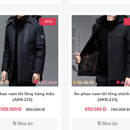
- 45%
-
ặt 78
6.122 thích
Đã đặt 65
15.64
hao nam lót lông hàng hiệu
Áo phao nam lót lông chín
(AKN-215)
(AKN-214)
599.000 Đ
650.000 Đ
850.000 Đ
750.000 Đ
Mua áo
Mua áo