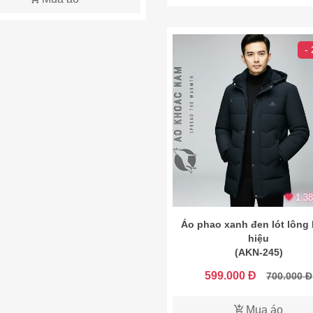
-
1.38
Áo phao xanh đen lót lông
hiệu
(AKN-245)
599.000 Đ
700.000 Đ
Mua áo