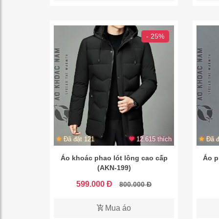
- 25%
Đã đặt 121
12.615 thích
Đã đ
Áo khoác phao lót lông cao cấp
Áo p
(AKN-199)
599.000 Đ
800.000 Đ
Mua áo