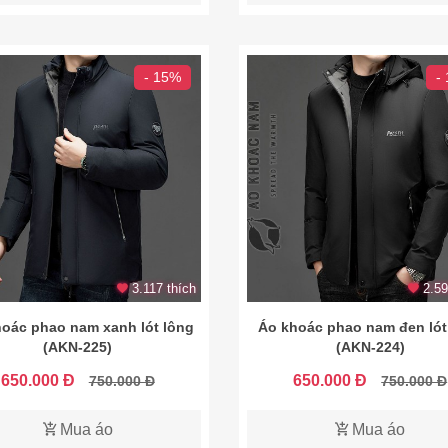
- 15%
-
3.117 thích
2.59
oác phao nam xanh lót lông
Áo khoác phao nam đen lót
(AKN-225)
(AKN-224)
650.000 Đ
650.000 Đ
750.000 Đ
750.000 Đ
Mua áo
Mua áo