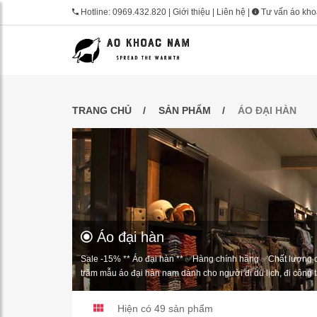
Hotline:
0969.432.820
|
Giới thiệu
|
Liên hệ
|
Tư vấn áo kh
TRANG CHỦ
SẢN PHẨM
ÁO ĐẠI HÀN
Áo đại hàn
Sale -15% ** Áo đại hàn ** ✅Hàng chính hãng ✅Chất lượng c
trăm mẫu áo đại hàn nam dành cho người đi du lịch, đi công tá
Hiện có 49
sản phẩm