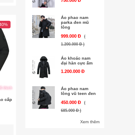
750.000 Đ
Áo phao nam
parka đen mũ
 40%
lông
999.000 Đ
(
1.200.000 Đ )
Áo khoác nam
đại hàn cực ấm
1.200.000 Đ
6 thích
Áo phao nam
lông vũ teen đen
ao cấp
450.000 Đ
(
685.000 Đ )
Xem thêm