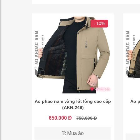
- 10%
49 thích
Áo phao nam vàng lót lông cao cấp
Áo p
(AKN-249)
650.000 Đ
750.000 Đ
Mua áo