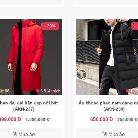
- 30%
-
ặt 88
5.814 thích
1.17
hao dài đại hàn đẹp nổi bật
Áo khoác phao nam dáng dà
(AKN-237)
(AKN-230)
999.000 Đ
650.000 Đ
1.500.000 Đ
750.000 Đ
Mua áo
Mua áo