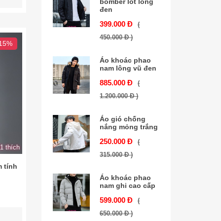
bomber lót lông
đen
399.000 Đ
(
450.000 Đ )
 15%
Áo khoác phao
nam lông vũ đen
885.000 Đ
(
1.200.000 Đ )
Áo gió chống
nắng mỏng trắng
250.000 Đ
(
1 thích
315.000 Đ )
 tính
Áo khoác phao
nam ghi cao cấp
599.000 Đ
(
650.000 Đ )