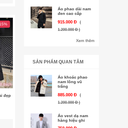
Áo phao dài nam
đen cao cấp
915.000 Đ
(
 15%
1.200.000 Đ )
Xem thêm
SẢN PHẨM QUAN TÂM
Áo khoác phao
nam lông vũ
8 thích
trắng
885.000 Đ
(
i đẹp
1.200.000 Đ )
Áo vest dạ nam
hàng hiệu ghi