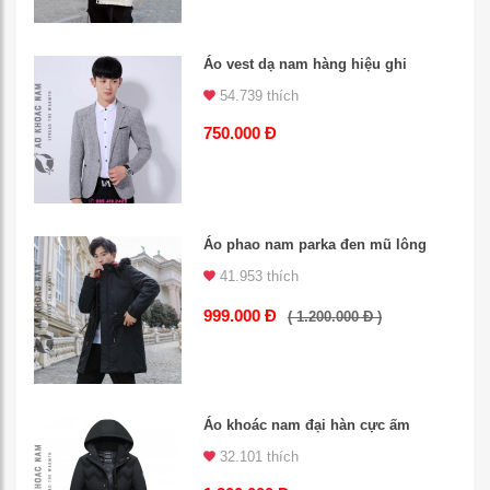
Áo vest dạ nam hàng hiệu ghi
54.739 thích
750.000 Đ
Áo phao nam parka đen mũ lông
41.953 thích
999.000 Đ
( 1.200.000 Đ )
Áo khoác nam đại hàn cực ấm
32.101 thích