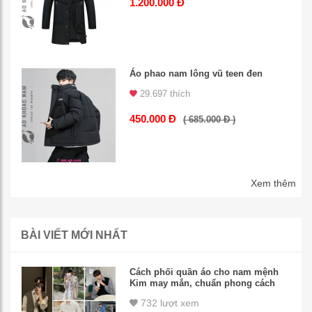
1.200.000 Đ
Áo phao nam lông vũ teen đen
29.697 thích
450.000 Đ
( 685.000 Đ )
Xem thêm
BÀI VIẾT MỚI NHẤT
Cách phối quần áo cho nam mệnh
Kim may mắn, chuẩn phong cách
732 lượt xem