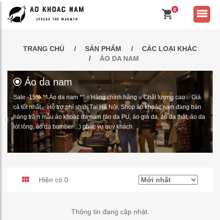
0
TRANG CHỦ
SẢN PHẨM
CÁC LOẠI KHÁC
ÁO DA NAM
Áo da nam
Sale -15% ** Áo da nam ** ✅Hàng chính hãng ✅Chất lượng cao ✅Giá
cả tốt nhất ✅Hỗ trợ phí ship. Tại Hà Nội, Shop áo khoác nam đang bán
hàng trăm mẫu áo khoác da nam (áo da PU, áo giả da, áo da thật, áo da
lót lông, áo da bomber ...) phục vụ quý khách.
Hiện có 0
Thông tin đang cập nhật.