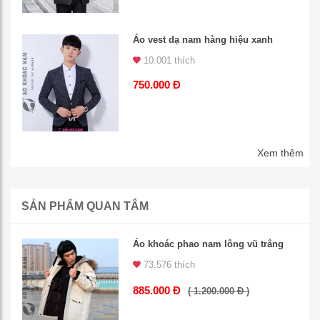
Áo vest dạ nam hàng hiệu xanh
10.001 thích
750.000 Đ
Xem thêm
SẢN PHẨM QUAN TÂM
Áo khoác phao nam lông vũ trắng
73.576 thích
885.000 Đ
( 1.200.000 Đ )