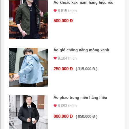
Áo khoác kaki nam hàng hiệu rêu
8.815 thích
500.000 Đ
Áo gió chống nắng mỏng xanh
9.104 thích
250.000 Đ
( 315.000 Đ )
Áo phao trung niên hàng hiệu
6.093 thích
800.000 Đ
( 850.000 Đ )