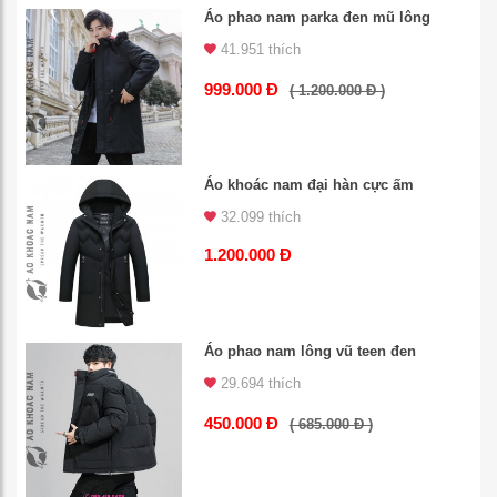
Áo phao nam parka đen mũ lông
41.951 thích
999.000 Đ
( 1.200.000 Đ )
Áo khoác nam đại hàn cực ấm
32.099 thích
1.200.000 Đ
Áo phao nam lông vũ teen đen
29.694 thích
450.000 Đ
( 685.000 Đ )