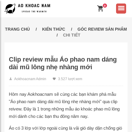
0
TRANG CHỦ
KIẾN THỨC
GÓC REVIEW SẢN PHẨM
CHI TIẾT
Clip review mẫu Áo phao nam dáng
dài mũ lông nhẹ nhàng mới
Aokhoacnam Admin
3.527 lượt xem
Hôm nay Aokhoacnam sẽ cùng các bạn khám phá mẫu
"Áo phao nam dáng dài mũ lông nhẹ nhàng mới" qua clip
reivew. Đây là 1 trong những mẫu áo khoác phao mũ lông
mới dành cho các bạn thu đông năm nay.
Áo có 3 lớp với lớp ngoài cùng là vải gió dày dặn chống gió