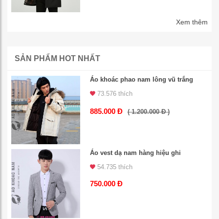
Xem thêm
SẢN PHẨM HOT NHẤT
Áo khoác phao nam lông vũ trắng
73.576 thích
885.000 Đ
( 1.200.000 Đ )
Áo vest dạ nam hàng hiệu ghi
54.735 thích
750.000 Đ