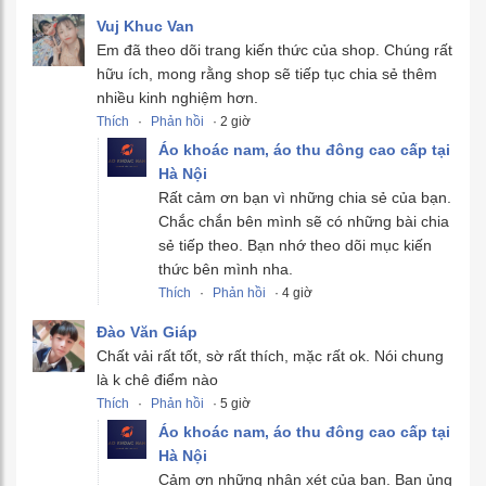
Vuj Khuc Van
Em đã theo dõi trang kiến thức của shop. Chúng rất
hữu ích, mong rằng shop sẽ tiếp tục chia sẻ thêm
nhiều kinh nghiệm hơn.
Thích
·
Phản hồi
· 2 giờ
Áo khoác nam, áo thu đông cao cấp tại
Hà Nội
Rất cảm ơn bạn vì những chia sẻ của bạn.
Chắc chắn bên mình sẽ có những bài chia
sẻ tiếp theo. Bạn nhớ theo dõi mục kiến
thức bên mình nha.
Thích
·
Phản hồi
· 4 giờ
Đào Văn Giáp
Chất vải rất tốt, sờ rất thích, mặc rất ok. Nói chung
là k chê điểm nào
Thích
·
Phản hồi
· 5 giờ
Áo khoác nam, áo thu đông cao cấp tại
Hà Nội
Cảm ơn những nhận xét của bạn. Bạn ủng