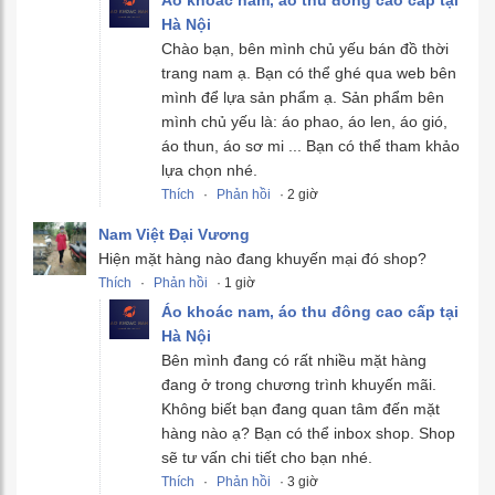
Áo khoác nam, áo thu đông cao cấp tại
Hà Nội
Chào bạn, bên mình chủ yếu bán đồ thời
trang nam ạ. Bạn có thể ghé qua web bên
mình để lựa sản phẩm ạ. Sản phẩm bên
mình chủ yếu là: áo phao, áo len, áo gió,
áo thun, áo sơ mi ... Bạn có thể tham khảo
lựa chọn nhé.
Thích
·
Phản hồi
· 2 giờ
Nam Việt Đại Vương
Hiện mặt hàng nào đang khuyến mại đó shop?
Thích
·
Phản hồi
· 1 giờ
Áo khoác nam, áo thu đông cao cấp tại
Hà Nội
Bên mình đang có rất nhiều mặt hàng
đang ở trong chương trình khuyến mãi.
Không biết bạn đang quan tâm đến mặt
hàng nào ạ? Bạn có thể inbox shop. Shop
sẽ tư vấn chi tiết cho bạn nhé.
Thích
·
Phản hồi
· 3 giờ