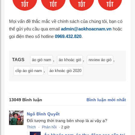
Mọi vấn đề thắc mắc về chính sách của chúng tôi, bạn có
thể gửi yêu cầu qua email
admin@aokhoacnam.vn
hoặc
gọi điện theo số hotline
0969.432.820
.
TAGS
,
,
,
áo gió nam
áo khoác gió
review áo gió
,
clip áo gió nam
áo khoác gió 2020
13049 Bình luận
Bình luận mới nhất
Ngô Đình Quyết
Đối tượng thời trang bên shop là ai vậy ạ?
Thích
·
Phản hồi
· 2 giờ