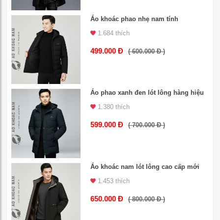
Áo khoác phao nhẹ nam tính
1.684 thích
499.000 Đ
( 600.000 Đ )
Áo phao xanh đen lót lông hàng hiệu
1.380 thích
599.000 Đ
( 700.000 Đ )
Áo khoác nam lót lông cao cấp mới
1.453 thích
650.000 Đ
( 800.000 Đ )