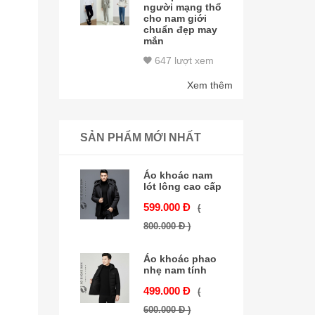
người mạng thổ
cho nam giới
chuẩn đẹp may
mắn
647 lượt xem
Xem thêm
SẢN PHẨM MỚI NHẤT
Áo khoác nam
lót lông cao cấp
599.000 Đ
(
800.000 Đ )
Áo khoác phao
nhẹ nam tính
499.000 Đ
(
600.000 Đ )