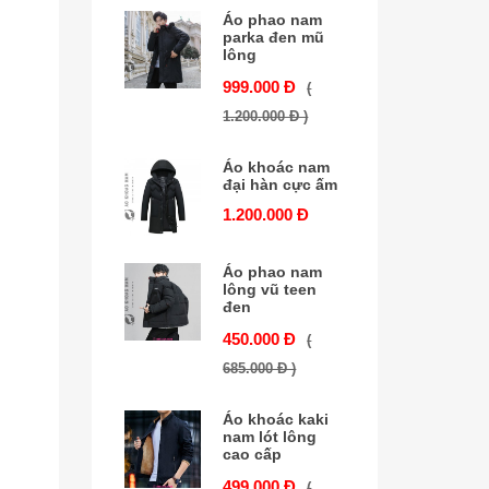
Áo phao nam
parka đen mũ
lông
999.000 Đ
(
1.200.000 Đ )
Áo khoác nam
đại hàn cực ấm
1.200.000 Đ
Áo phao nam
lông vũ teen
đen
450.000 Đ
(
685.000 Đ )
Áo khoác kaki
nam lót lông
cao cấp
499.000 Đ
(