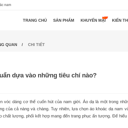
oác nam
TRANG CHỦ
SẢN PHẨM
KHUYẾN MẠI
KIẾN T
NG QUAN
CHI TIẾT
uẩn dựa vào những tiêu chí nào?
n vóc dáng cơ thể cuốn hút của nam giới. Áo dạ là một trong nhữ
trang của cả nàng và chàng.
Tuy nhiên, lựa chọn áo khoác dạ nam v
 chất lượng, phối kết hợp mang đến trang phục ấn tượng. Để hiểu 