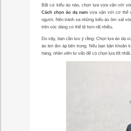
Bất cứ kiểu áo nào, chọn lựa vừa vặn với vóc
Cách chọn áo dạ nam
vừa vặn với cơ thể c
người. Nên tránh xa những kiểu áo ôm sát vóc 
trên vóc dáng cơ thể tệ hơn rất nhiều.
Do vậy, bạn cần lưu ý rằng: Chọn lựa áo dạ v
áo len ấm áp bên trong. Nếu bạn băn khoăn k
hàng, nhân viên tư vấn để có chọn lựa tốt nhất.