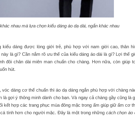
 khác nhau mà lựa chọn kiểu dáng áo dạ dài, ngắn khác nhau
 kiểu dáng được lòng giới trẻ, phù hợp với nam giới cao, thân hì
m
này là gì? Cần nắm rõ ưu thế của kiểu dáng áo dài là gì? Lợi thế g
nh đôi chân dài miên man chuẩn cho chàng. Hơn nữa, còn giúp to
uốn hút.
, vóc dáng cơ thể chuẩn thì áo dạ dáng ngắn phù hợp với chàng nà
n là gợi ý thông minh dành cho bạn. Và ngay cả chàng gầy cũng là g
ối kết hợp các trang phục mùa đông mặc trong ấm giúp giữ ấm cơ th
cá tính hơn cho người mặc. Đây là một trong những
cách chọn áo 