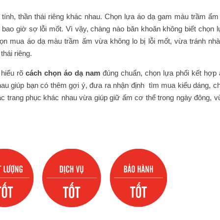
á tính, thần thái riêng khác nhau. Chọn lựa áo dạ gam màu trầm ấm 
g bao giờ sợ lỗi mốt. Vì vậy, chàng nào băn khoăn không biết chọn 
ọn mua áo dạ màu trầm ấm vừa không lo bị lỗi mốt, vừa tránh nh
thái riêng.
 hiểu rõ
cách chọn áo dạ nam
đúng chuẩn, chọn lựa phối kết hợp 
au giúp bạn có thêm gợi ý, đưa ra nhận định tìm mua kiểu dáng, ch
g các trang phục khác nhau vừa giúp giữ ấm cơ thể trong ngày đông, 