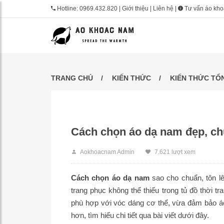
Hotline:
0969.432.820
|
Giới thiệu
|
Liên hệ
|
Tư vấn áo kh
TRANG CHỦ
KIẾN THỨC
KIẾN THỨC TỔ
Cách chọn áo dạ nam đẹp, ch
Aokhoacnam Admin
7.621 lượt xem
Cách chọn áo dạ nam
sao cho chuẩn, tôn lê
trang phục không thể thiếu trong tủ đồ thời 
phù hợp với vóc dáng cơ thể, vừa đảm bảo áo
hơn, tìm hiểu chi tiết qua bài viết dưới đây.