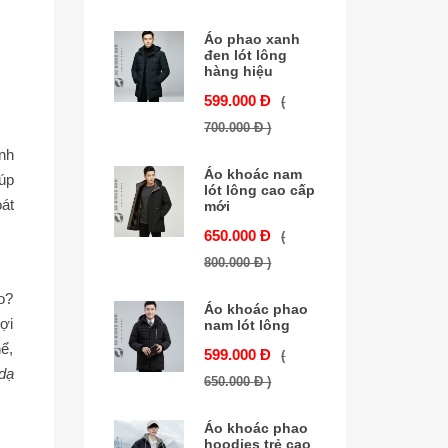
Áo phao xanh
đen lót lông
hàng hiệu
599.000 Đ
(
700.000 Đ )
nh
Áo khoác nam
iúp
lót lông cao cấp
át
mới
650.000 Đ
(
800.000 Đ )
o?
Áo khoác phao
ợi
nam lót lông
ể,
599.000 Đ
(
dạ
650.000 Đ )
Áo khoác phao
hoodies trẻ cao