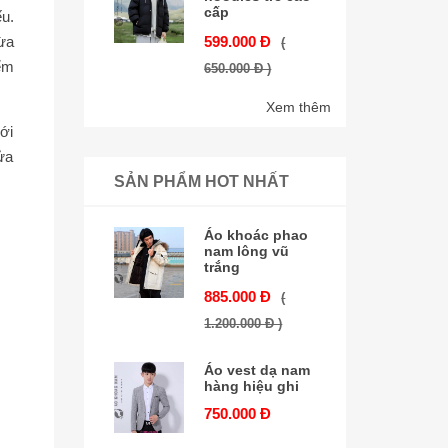
cấp
u.
599.000 Đ
ừa
(
ểm
650.000 Đ )
Xem thêm
ới
ửa
SẢN PHẨM HOT NHẤT
Áo khoác phao
nam lông vũ
trắng
885.000 Đ
(
1.200.000 Đ )
Áo vest dạ nam
hàng hiệu ghi
750.000 Đ