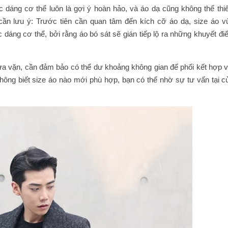
 dáng cơ thể luôn là gợi ý hoàn hảo, và áo dạ cũng không thể thiế
ần lưu ý: Trước tiên cần quan tâm đến kích cỡ áo dạ, size áo v
dáng cơ thể, bởi rằng áo bó sát sẽ gián tiếp lộ ra những khuyết đi
ừa vặn, cần đảm bảo có thể dư khoảng không gian để phối kết hợp v
hông biết size áo nào mới phù hợp, bạn có thể nhờ sự tư vấn tại c