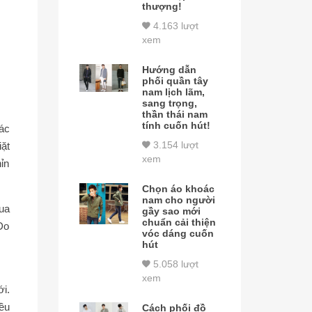
thượng!
4.163 lượt
xem
Hướng dẫn
phối quần tây
nam lịch lãm,
sang trọng,
thần thái nam
tính cuốn hút!
ác
3.154 lượt
ặt
xem
hỉn
Chọn áo khoác
nam cho người
ua
gầy sao mới
chuẩn cải thiện
Do
vóc dáng cuốn
hút
5.058 lượt
xem
ới.
ều
Cách phối đồ