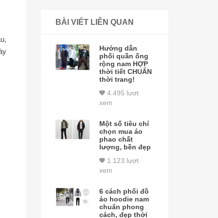
BÀI VIẾT LIÊN QUAN
ầu,
Hướng dẫn
ày
phối quần ống
rộng nam HỢP
thời tiết CHUẨN
thời trang!
4.495 lượt
xem
Một số tiêu chí
chọn mua áo
phao chất
lượng, bền đẹp
1.123 lượt
xem
6 cách phối đồ
áo hoodie nam
chuẩn phong
cách, đẹp thời