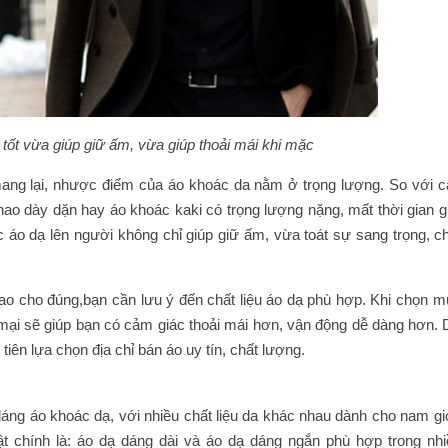
 tốt vừa giúp giữ ấm, vừa giúp thoải mái khi mặc
mang lại, nhược điểm của áo khoác da nằm ở trọng lượng. So với c
ao dày dặn hay áo khoác kaki có trọng lượng nặng, mất thời gian gi
ác áo dạ lên người không chỉ giúp giữ ấm, vừa toát sự sang trọng, c
o cho đúng,bạn cần lưu ý đến chất liệu áo dạ phù hợp. Khi chọn m
 mại sẽ giúp bạn có cảm giác thoải mái hơn, vận động dễ dàng hơn. 
ên lựa chọn địa chỉ bán áo uy tín, chất lượng.
 dáng áo khoác dạ, với nhiều chất liệu da khác nhau dành cho nam gi
t chính là: áo dạ dáng dài và áo dạ dáng ngắn phù hợp trong nhi