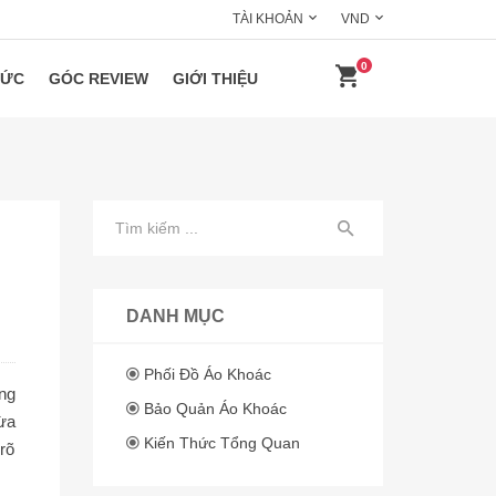
TÀI KHOẢN
VND
0
HỨC
GÓC REVIEW
GIỚI THIỆU
DANH MỤC
Phối Đồ Áo Khoác
ng
Bảo Quản Áo Khoác
ừa
Kiến Thức Tổng Quan
rõ