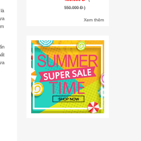
550.000 Đ )
là
lựa
Xem thêm
àm
ấn
ất
vừa