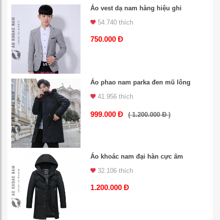
Áo vest dạ nam hàng hiệu ghi
54.740 thích
750.000 Đ
Áo phao nam parka đen mũ lông
41.956 thích
999.000 Đ
( 1.200.000 Đ )
Áo khoác nam đại hàn cực ấm
32.106 thích
1.200.000 Đ