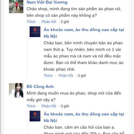
Nam Việt Đại Vương
Chào shop, mình đang tìm sản phẩm áo phao nữ,
bên shop có sản phẩm này không ạ?
Thích
·
Phản hồi
· 3 giờ
Áo khoác nam, áo thu đông cao cấp tại
Hà Nội
Chào bạn, bên mình chuyên bán áo phao
nam thôi ạ. Tuy nhiên, bên mình có 1 vài
mẫu áo phao mà cả nam và nữ đều mặc
được. Bạn có thể tham khảo danh mục áo
khoác phao nhé.
Thích
·
Phản hồi
· 3 giờ
Bồ Công Anh
Mình đang muốn mua áo phao, shop mở cửa đến
mấy giờ vậy ạ?
Thích
·
Phản hồi
· 3 giờ
Áo khoác nam, áo thu đông cao cấp tại
Hà Nội
Chào bạn, cảm ơn câu hỏi của bạn ạ.
Shop mình mở cửa đến 20h ạ. Bạn cần hỗ