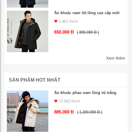
Áo khoác nam lót lông cao cấp mới
1.462 thích
650.000 Đ
( 800.000 Đ )
Xem thêm
SẢN PHẨM HOT NHẤT
Áo khoác phao nam lông vũ trắng
73.582 thích
885.000 Đ
( 1.200.000 Đ )