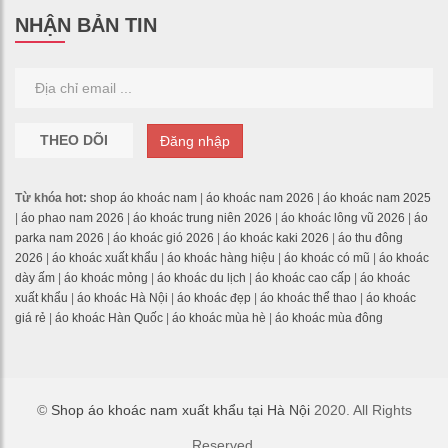
NHẬN BẢN TIN
THEO DÕI
Đăng nhập
Từ khóa hot:
shop áo khoác nam
|
áo khoác nam 2026
|
áo khoác nam 2025
|
áo phao nam 2026
|
áo khoác trung niên 2026
|
áo khoác lông vũ 2026
|
áo
parka nam 2026
|
áo khoác gió 2026
|
áo khoác kaki 2026
|
áo thu đông
2026
|
áo khoác xuất khẩu
|
áo khoác hàng hiệu
|
áo khoác có mũ
|
áo khoác
dày ấm
|
áo khoác mỏng
|
áo khoác du lịch
|
áo khoác cao cấp
|
áo khoác
xuất khẩu
|
áo khoác Hà Nội
|
áo khoác đẹp
|
áo khoác thể thao
|
áo khoác
giá rẻ
|
áo khoác Hàn Quốc
|
áo khoác mùa hè
|
áo khoác mùa đông
©
Shop áo khoác nam xuất khẩu tại Hà Nội
2020. All Rights
Reserved.