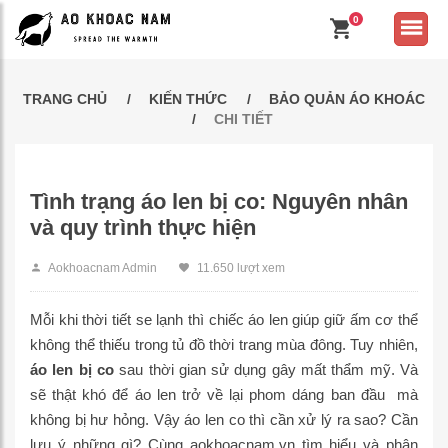
0
TRANG CHỦ
KIẾN THỨC
BẢO QUẢN ÁO KHOÁC
CHI TIẾT
Tình trạng áo len bị co: Nguyên nhân
và quy trình thực hiện
Aokhoacnam Admin
11.650 lượt xem
Mỗi khi thời tiết se lạnh thì chiếc áo len giúp giữ ấm cơ thể
không thể thiếu trong tủ đồ thời trang mùa đông. Tuy nhiên,
áo len bị co
sau thời gian sử dụng gây mất thẩm mỹ. Và
sẽ thật khó để áo len trở về lại phom dáng ban đầu mà
không bị hư hỏng. Vậy áo len co thì cần xử lý ra sao? Cần
lưu ý những gì? Cùng aokhoacnam.vn tìm hiểu và phân