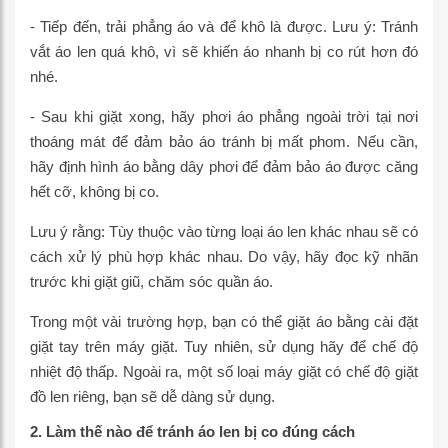
- Tiếp đến, trải phẳng áo và để khô là được. Lưu ý: Tránh
vắt áo len quá khô, vì sẽ khiến áo nhanh bị co rút hơn đó
nhé.
- Sau khi giặt xong, hãy phơi áo phẳng ngoài trời tại nơi
thoáng mát để đảm bảo áo tránh bị mất phom. Nếu cần,
hãy định hình áo bằng dây phơi để đảm bảo áo được căng
hết cỡ, không bị co.
Lưu ý rằng: Tùy thuộc vào từng loại áo len khác nhau sẽ có
cách xử lý phù hợp khác nhau. Do vậy, hãy đọc kỹ nhãn
trước khi giặt giũ, chăm sóc quần áo.
Trong một vài trường hợp, bạn có thể giặt áo bằng cài đặt
giặt tay trên máy giặt. Tuy nhiên, sử dụng hãy để chế độ
nhiệt độ thấp. Ngoài ra, một số loại máy giặt có chế độ giặt
đồ len riêng, bạn sẽ dễ dàng sử dụng.
2. Làm thế nào để tránh áo len bị co đúng cách