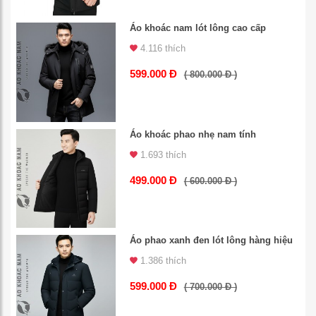
Áo khoác nam lót lông cao cấp
4.116 thích
599.000 Đ
( 800.000 Đ )
Áo khoác phao nhẹ nam tính
1.693 thích
499.000 Đ
( 600.000 Đ )
Áo phao xanh đen lót lông hàng hiệu
1.386 thích
599.000 Đ
( 700.000 Đ )