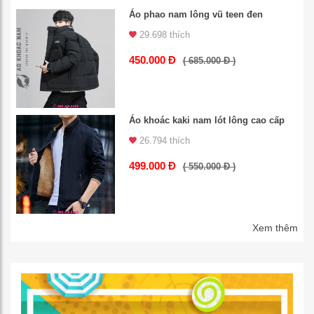
Áo phao nam lông vũ teen đen
29.698 thích
450.000 Đ
( 685.000 Đ )
Áo khoác kaki nam lót lông cao cấp
26.794 thích
499.000 Đ
( 550.000 Đ )
Xem thêm