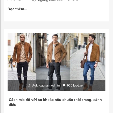
đồ với áo thun sọc ngang nam như thế nào?
Đọc thêm...
Aokhoacnam Admin
965 lượt xem
Cách mix đồ với áo khoác nâu chuẩn thời trang, sành
điệu