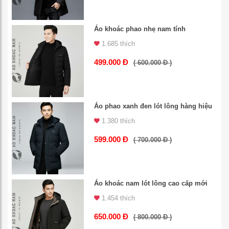
Áo khoác phao nhẹ nam tính
1.685 thích
499.000 Đ
( 600.000 Đ )
Áo phao xanh đen lót lông hàng hiệu
1.380 thích
599.000 Đ
( 700.000 Đ )
Áo khoác nam lót lông cao cấp mới
1.454 thích
650.000 Đ
( 800.000 Đ )