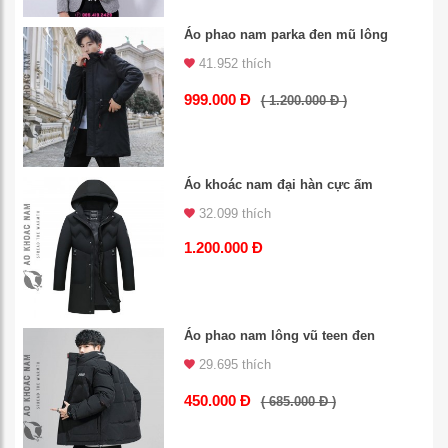
Áo phao nam parka đen mũ lông
41.952 thích
999.000 Đ
( 1.200.000 Đ )
Áo khoác nam đại hàn cực ấm
32.099 thích
1.200.000 Đ
Áo phao nam lông vũ teen đen
29.695 thích
450.000 Đ
( 685.000 Đ )