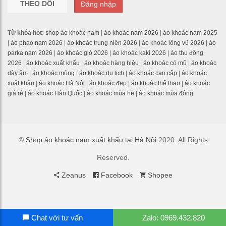
THEO DÕI
Đăng nhập
Từ khóa hot:
shop áo khoác nam
|
áo khoác nam 2026
|
áo khoác nam 2025
|
áo phao nam 2026
|
áo khoác trung niên 2026
|
áo khoác lông vũ 2026
|
áo
parka nam 2026
|
áo khoác gió 2026
|
áo khoác kaki 2026
|
áo thu đông
2026
|
áo khoác xuất khẩu
|
áo khoác hàng hiệu
|
áo khoác có mũ
|
áo khoác
dày ấm
|
áo khoác mỏng
|
áo khoác du lịch
|
áo khoác cao cấp
|
áo khoác
xuất khẩu
|
áo khoác Hà Nội
|
áo khoác đẹp
|
áo khoác thể thao
|
áo khoác
giá rẻ
|
áo khoác Hàn Quốc
|
áo khoác mùa hè
|
áo khoác mùa đông
©
Shop áo khoác nam xuất khẩu tại Hà Nội
2020. All Rights
Reserved.
Zeanus
Facebook
Shopee
Chat với tư vấn
Zalo: 0969.432.820