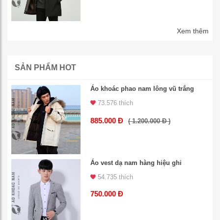
Xem thêm
SẢN PHẨM HOT
Áo khoác phao nam lông vũ trắng
73.576 thích
885.000 Đ
( 1.200.000 Đ )
Áo vest dạ nam hàng hiệu ghi
54.735 thích
750.000 Đ