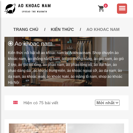
0
TRANG CHỦ
KIẾN THỨC
AO KHOAC NAM
Ao khoac nam
Kiến thức nổi bật về ao khoac nam tại Aokhoacnam. Shop chuyên áo
khoác nam, áo chống nắng nam, áo gió chống nắng, áo gió nam, áo gió
2 lớp, áo gió lót lông, áo phao nam, áo phao lông vũ, áo đại hàn, áo
phao dáng dài, áo khoác trung niên, áo khoác ngoại cỡ, áo da nam, áo
dạ nam, áo khoác jean, áo khoác kaki, áo măng tô nam, shop áo khoác
Hà Nội
Hiện có 75 bài viết