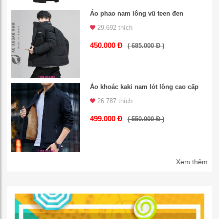
Áo phao nam lông vũ teen đen
29.692 thích
450.000 Đ
( 685.000 Đ )
Áo khoác kaki nam lót lông cao cấp
26.787 thích
499.000 Đ
( 550.000 Đ )
Xem thêm