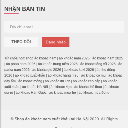
NHẬN BẢN TIN
THEO DÕI
Đăng nhập
Từ khóa hot:
shop áo khoác nam
|
áo khoác nam 2026
|
áo khoác nam 2025
|
áo phao nam 2026
|
áo khoác trung niên 2026
|
áo khoác lông vũ 2026
|
áo
parka nam 2026
|
áo khoác gió 2026
|
áo khoác kaki 2026
|
áo thu đông
2026
|
áo khoác xuất khẩu
|
áo khoác hàng hiệu
|
áo khoác có mũ
|
áo khoác
dày ấm
|
áo khoác mỏng
|
áo khoác du lịch
|
áo khoác cao cấp
|
áo khoác
xuất khẩu
|
áo khoác Hà Nội
|
áo khoác đẹp
|
áo khoác thể thao
|
áo khoác
giá rẻ
|
áo khoác Hàn Quốc
|
áo khoác mùa hè
|
áo khoác mùa đông
©
Shop áo khoác nam xuất khẩu tại Hà Nội
2020. All Rights