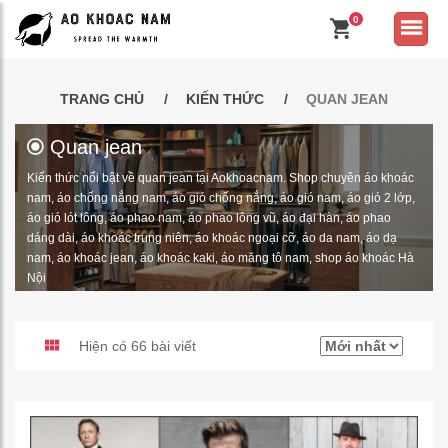
0
TRANG CHỦ
KIẾN THỨC
QUAN JEAN
Quan jean
Kiến thức nổi bật về quan jean tại Aokhoacnam. Shop chuyên áo khoác
nam, áo chống nắng nam, áo gió chống nắng, áo gió nam, áo gió 2 lớp,
áo gió lót lông, áo phao nam, áo phao lông vũ, áo đại hàn, áo phao
dáng dài, áo khoác trung niên, áo khoác ngoại cỡ, áo da nam, áo dạ
nam, áo khoác jean, áo khoác kaki, áo măng tô nam, shop áo khoác Hà
Nội
Hiện có 66 bài viết