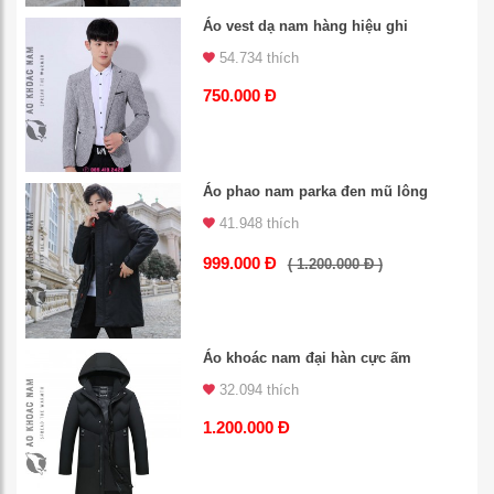
Áo vest dạ nam hàng hiệu ghi
54.734 thích
750.000 Đ
Áo phao nam parka đen mũ lông
41.948 thích
999.000 Đ
( 1.200.000 Đ )
Áo khoác nam đại hàn cực ấm
32.094 thích
1.200.000 Đ