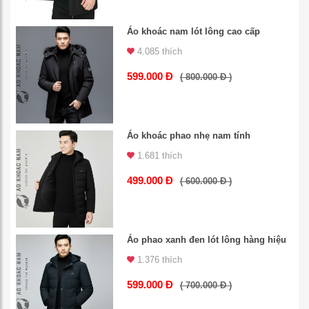
Áo khoác nam lót lông cao cấp
4.085 thích
599.000 Đ
( 800.000 Đ )
Áo khoác phao nhẹ nam tính
1.681 thích
499.000 Đ
( 600.000 Đ )
Áo phao xanh đen lót lông hàng hiệu
1.376 thích
599.000 Đ
( 700.000 Đ )