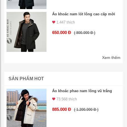
Áo khoác nam lót lông cao cấp mới
1.447 thích
650.000 Đ
( 800.000 Đ )
Xem thêm
SẢN PHẨM HOT
Áo khoác phao nam lông vũ trắng
73.568 thích
885.000 Đ
( 1.200.000 Đ )