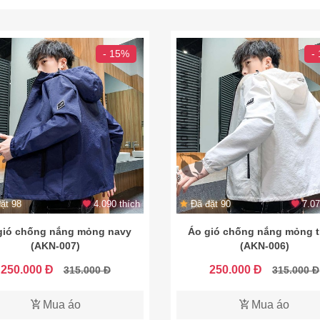
- 15%
-
ặt 98
4.090 thích
Đã đặt 90
7.07
gió chống nắng mỏng navy
Áo gió chống nắng mỏng t
(AKN-007)
(AKN-006)
250.000 Đ
250.000 Đ
315.000 Đ
315.000 Đ
Mua áo
Mua áo