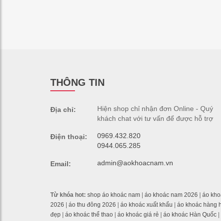
THÔNG TIN
Hiện shop chỉ nhận đơn Online - Quý
Địa chỉ:
khách chat với tư vấn để được hỗ trợ
0969.432.820
Điện thoại:
0944.065.285
admin@aokhoacnam.vn
Email:
Từ khóa hot:
shop áo khoác nam
|
áo khoác nam 2026
|
áo kh
2026
|
áo thu đông 2026
|
áo khoác xuất khẩu
|
áo khoác hàng 
đẹp
|
áo khoác thể thao
|
áo khoác giá rẻ
|
áo khoác Hàn Quốc
|