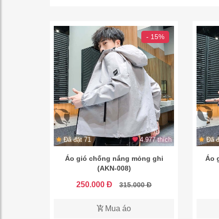
- 15%
Đã đặt 71
4.977 thích
Đã đ
Áo gió chống nắng mỏng ghi
Áo 
(AKN-008)
250.000 Đ
315.000 Đ
Mua áo