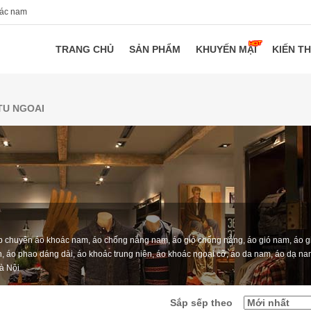
oác nam
TRANG CHỦ
SẢN PHẨM
KHUYẾN MẠI
KIẾN T
TU NGOAI
op chuyên áo khoác nam, áo chống nắng nam, áo gió chống nắng, áo gió nam, áo g
àn, áo phao dáng dài, áo khoác trung niên, áo khoác ngoại cỡ, áo da nam, áo dạ na
à Nội
Sắp sếp theo