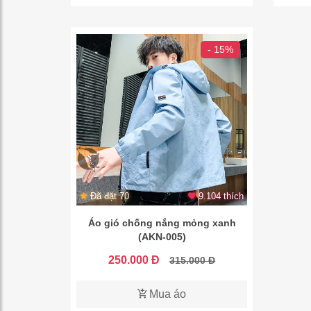
- 15%
Đã đặt 70
9.104 thích
Áo gió chống nắng mỏng xanh
(AKN-005)
250.000 Đ
315.000 Đ
Mua áo