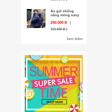
Áo gió chống
nắng mỏng navy
250.000 Đ
(
315.000 Đ )
Xem thêm