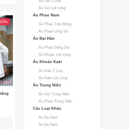
Áo Gió 2 Lớp
Áo Gió Lót Lông
Áo Phao Nam
 15%
Áo Phao Trần Bông
Áo Phao Lông Vũ
Áo Đại Hàn
Áo Phao Dáng Dài
Áo Khoác Lót Lông
Áo Khoác Kaki
Áo Kaki 2 Lớp
Áo Kaki Lót Lông
3 thích
Áo Trung Niên
rắng
Áo Gió Trung Niên
Áo Phao Trung Niên
Các Loại Khác
Áo Da Nam
Áo Dạ Nam