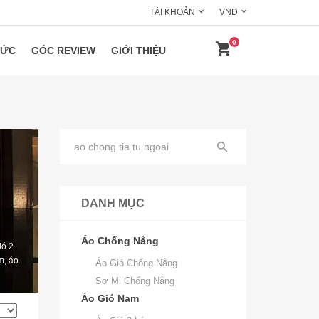
TÀI KHOẢN
VND
0
HỨC
GÓC REVIEW
GIỚI THIỆU
DANH MỤC
Áo Chống Nắng
ió 2
m, áo
Áo Gió Chống Nắng
Sơ Mi Chống Nắng
Áo Gió Nam