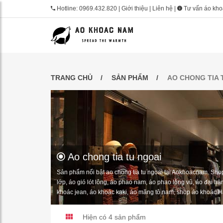
Hotline:
0969.432.820
|
Giới thiệu
|
Liên hệ
|
Tư vấn áo kh
TRANG CHỦ
SẢN PHẨM
AO CHONG TIA 
Ao chong tia tu ngoai
Sản phẩm nổi bật ao chong tia tu ngoai tại Aokhoacnam. Sh
lớp, áo gió lót lông, áo phao nam, áo phao lông vũ, áo đại h
khoác jean, áo khoác kaki, áo măng tô nam, shop áo khoác H
Hiện có 4
sản phẩm