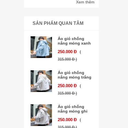
Xem thêm
SẢN PHẨM QUAN TÂM
Áo gió chống
nắng mỏng xanh
250.000 Đ
(
315.000 Đ )
Áo gió chống
nắng mỏng trắng
250.000 Đ
(
315.000 Đ )
Áo gió chống
nắng mỏng ghi
250.000 Đ
(
315.000 Đ )