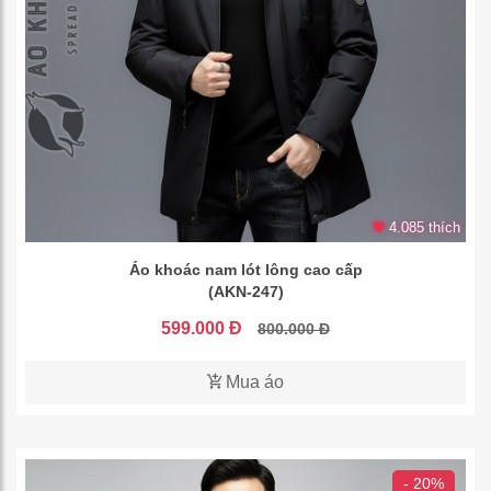
4.085 thích
Áo khoác nam lót lông cao cấp
(AKN-247)
599.000 Đ
800.000 Đ
Mua áo
- 20%