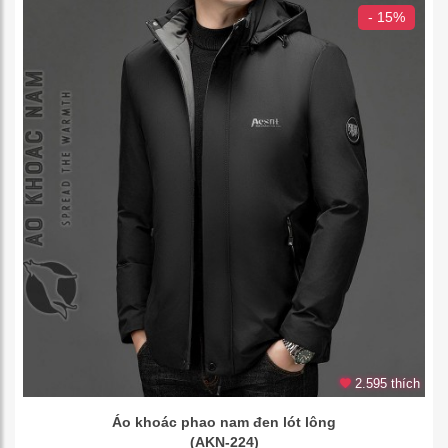
- 15%
2.595 thích
Áo khoác phao nam đen lót lông
(AKN-224)