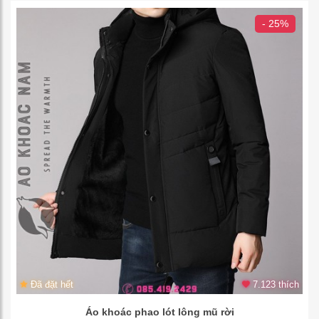
- 25%
Đã đặt hết
7.123 thích
Áo khoác phao lót lông mũ rời