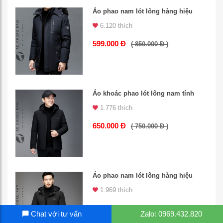
Áo phao nam lót lông hàng hiệu
6.120 thích
599.000 Đ
( 850.000 Đ )
Áo khoác phao lót lông nam tính
1.776 thích
650.000 Đ
( 750.000 Đ )
Áo phao nam lót lông hàng hiệu
1.969 thích
599.000 Đ
( 700.000 Đ )
Chat với tư vấn
Zalo: 0969.432.820