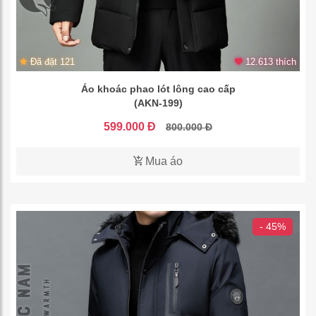
Đã đặt 121
12.613 thích
Áo khoác phao lót lông cao cấp
(AKN-199)
599.000 Đ
800.000 Đ
Mua áo
- 45%