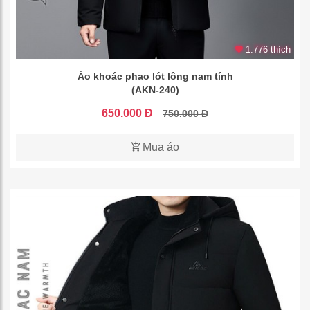
1.776 thích
Áo khoác phao lót lông nam tính
(AKN-240)
650.000 Đ
750.000 Đ
Mua áo