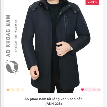
- 40%
Đã đặt 34
4.393 thích
Áo phao nam lót lông xanh cao cấp
(AKN-228)