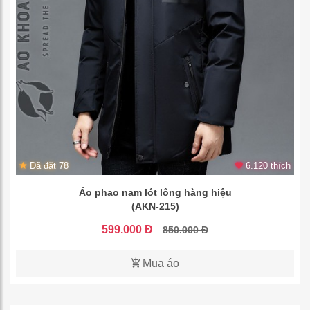
Đã đặt 78
6.120 thích
Áo phao nam lót lông hàng hiệu
(AKN-215)
599.000 Đ
850.000 Đ
Mua áo