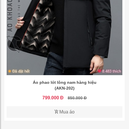
Đã đặt hết
8.483 thích
Áo phao lót lông nam hàng hiệu
(AKN-202)
799.000 Đ
850.000 Đ
Mua áo