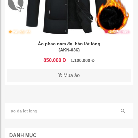
Đã đặt 65
7.685 thích
Áo phao nam đại hàn lót lông
(AKN-036)
850.000 Đ
1.100.000 Đ
Mua áo
DANH MỤC