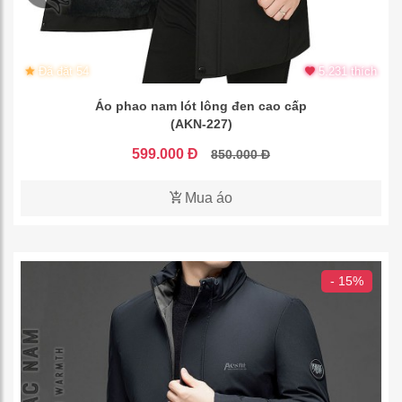
Đã đặt 54
5.231 thích
Áo phao nam lót lông đen cao cấp
(AKN-227)
599.000 Đ
850.000 Đ
Mua áo
- 15%