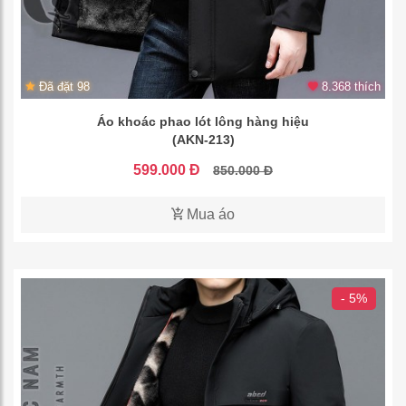
Đã đặt 98
8.368 thích
Áo khoác phao lót lông hàng hiệu
(AKN-213)
599.000 Đ
850.000 Đ
Mua áo
- 5%