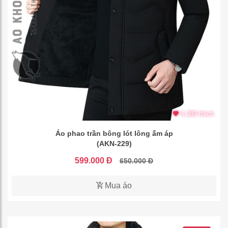
4.289 thích
Áo phao trần bông lót lông ấm áp
(AKN-229)
599.000 Đ
650.000 Đ
Mua áo