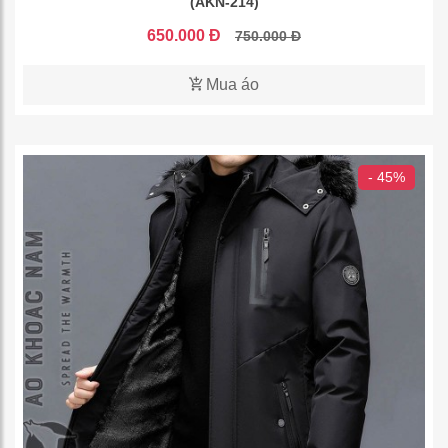
(AKN-214)
650.000 Đ
750.000 Đ
Mua áo
- 45%