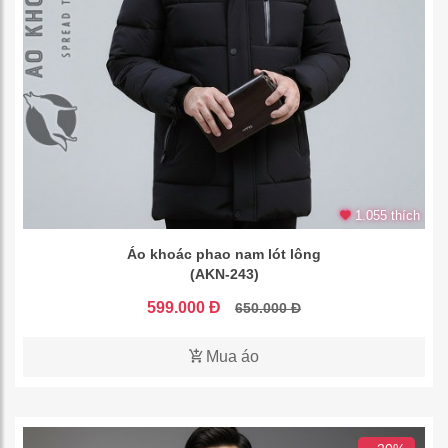
1.055 thích
Áo khoác phao nam lót lông
(AKN-243)
599.000 Đ
650.000 Đ
Mua áo