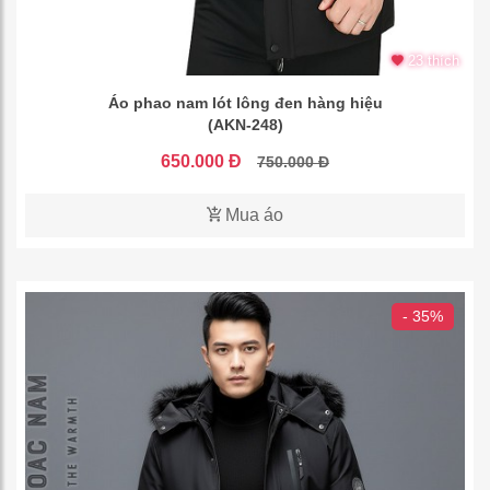
23 thích
Áo phao nam lót lông đen hàng hiệu
(AKN-248)
650.000 Đ
750.000 Đ
Mua áo
- 35%