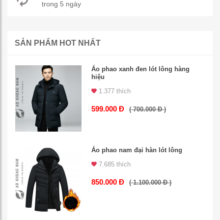
trong 5 ngày
SẢN PHẨM HOT NHẤT
Áo phao xanh đen lót lông hàng
hiệu
1.377 thích
599.000 Đ
( 700.000 Đ )
Áo phao nam đại hàn lót lông
7.685 thích
850.000 Đ
( 1.100.000 Đ )