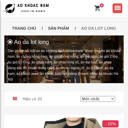
0
TRANG CHỦ
SẢN PHẨM
AO DA LOT LONG
Ao da lot long
Sản phẩm nổi bật ao da lot long tại Aokhoacnam. Shop chuyên áo khoác
nam, áo chống nắng nam, áo gió chống nắng, áo gió nam, áo gió 2 lớp,
áo gió lót lông, áo phao nam, áo phao lông vũ, áo đại hàn, áo phao
dáng dài, áo khoác trung niên, áo khoác ngoại cỡ, áo da nam, áo dạ
nam, áo khoác jean, áo khoác kaki, áo măng tô nam, shop áo khoác Hà
Nội
Hiện có 20
- 10%