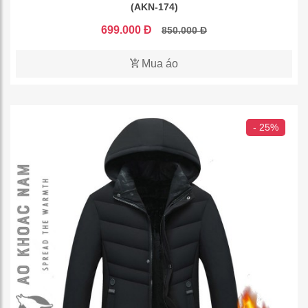
(AKN-174)
699.000 Đ
850.000 Đ
Mua áo
- 25%