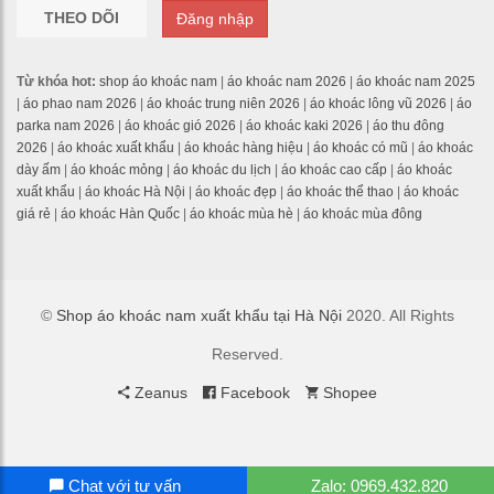
THEO DÕI
Đăng nhập
Từ khóa hot:
shop áo khoác nam
|
áo khoác nam 2026
|
áo khoác nam 2025
|
áo phao nam 2026
|
áo khoác trung niên 2026
|
áo khoác lông vũ 2026
|
áo
parka nam 2026
|
áo khoác gió 2026
|
áo khoác kaki 2026
|
áo thu đông
2026
|
áo khoác xuất khẩu
|
áo khoác hàng hiệu
|
áo khoác có mũ
|
áo khoác
dày ấm
|
áo khoác mỏng
|
áo khoác du lịch
|
áo khoác cao cấp
|
áo khoác
xuất khẩu
|
áo khoác Hà Nội
|
áo khoác đẹp
|
áo khoác thể thao
|
áo khoác
giá rẻ
|
áo khoác Hàn Quốc
|
áo khoác mùa hè
|
áo khoác mùa đông
©
Shop áo khoác nam xuất khẩu tại Hà Nội
2020. All Rights
Reserved.
Zeanus
Facebook
Shopee
Chat với tư vấn
Zalo: 0969.432.820