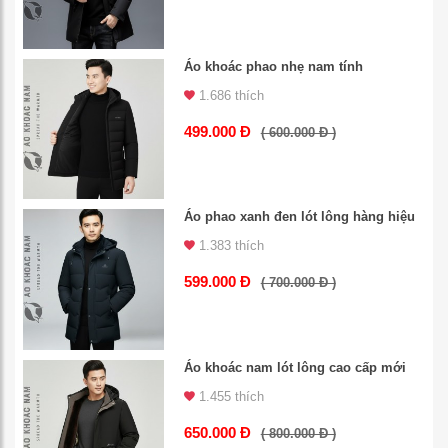
Áo khoác phao nhẹ nam tính
1.686 thích
499.000 Đ
( 600.000 Đ )
Áo phao xanh đen lót lông hàng hiệu
1.383 thích
599.000 Đ
( 700.000 Đ )
Áo khoác nam lót lông cao cấp mới
1.455 thích
650.000 Đ
( 800.000 Đ )