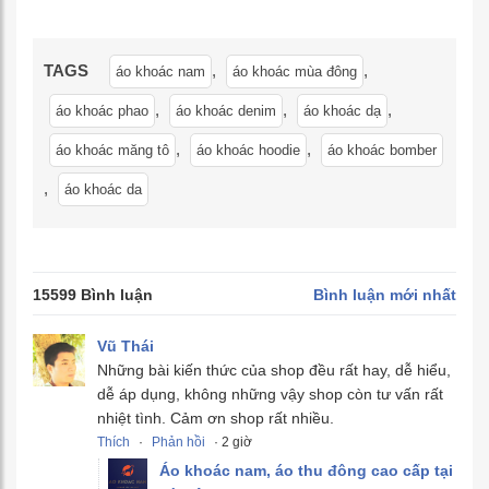
TAGS
,
,
áo khoác nam
áo khoác mùa đông
,
,
,
áo khoác phao
áo khoác denim
áo khoác dạ
,
,
áo khoác măng tô
áo khoác hoodie
áo khoác bomber
,
áo khoác da
15599 Bình luận
Bình luận mới nhất
Vũ Thái
Những bài kiến thức của shop đều rất hay, dễ hiểu,
dễ áp dụng, không những vậy shop còn tư vấn rất
nhiệt tình. Cảm ơn shop rất nhiều.
Thích
·
Phản hồi
· 2 giờ
Áo khoác nam, áo thu đông cao cấp tại