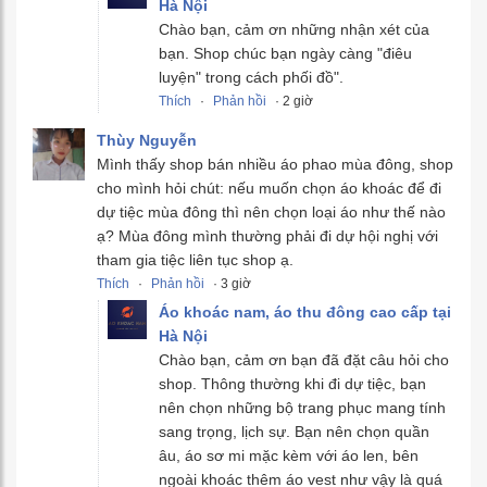
Hà Nội
Chào bạn, cảm ơn những nhận xét của
bạn. Shop chúc bạn ngày càng "điêu
luyện" trong cách phối đồ".
Thích
·
Phản hồi
· 2 giờ
Thùy Nguyễn
Mình thấy shop bán nhiều áo phao mùa đông, shop
cho mình hỏi chút: nếu muốn chọn áo khoác để đi
dự tiệc mùa đông thì nên chọn loại áo như thế nào
ạ? Mùa đông mình thường phải đi dự hội nghị với
tham gia tiệc liên tục shop ạ.
Thích
·
Phản hồi
· 3 giờ
Áo khoác nam, áo thu đông cao cấp tại
Hà Nội
Chào bạn, cảm ơn bạn đã đặt câu hỏi cho
shop. Thông thường khi đi dự tiệc, bạn
nên chọn những bộ trang phục mang tính
sang trọng, lịch sự. Bạn nên chọn quần
âu, áo sơ mi mặc kèm với áo len, bên
ngoài khoác thêm áo vest như vậy là quá