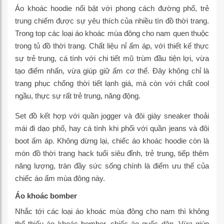
Áo khoác hoodie nổi bật với phong cách đường phố, trẻ
trung chiếm được sự yêu thích của nhiều tín đồ thời trang.
Trong top các loại áo khoác mùa đông cho nam quen thuộc
trong tủ đồ thời trang. Chất liệu nỉ ấm áp, với thiết kế thực
sự trẻ trung, cá tính với chi tiết mũ trùm đầu tiện lợi, vừa
tạo điểm nhấn, vừa giúp giữ ấm cơ thể. Đây không chỉ là
trang phục chống thời tiết lạnh giá, mà còn với chất cool
ngầu, thực sự rất trẻ trung, năng động.
Set đồ kết hợp với quần jogger và đôi giày sneaker thoải
mái đi dạo phố, hay cá tính khi phối với quần jeans và đôi
boot ấm áp. Không dừng lại, chiếc áo khoác hoodie còn là
món đồ thời trang hack tuổi siêu đỉnh, trẻ trung, tiếp thêm
năng lượng, tràn đầy sức sống chính là điểm ưu thế của
chiếc áo ấm mùa đông này.
Áo khoác bomber
Nhắc tới các loại áo khoác mùa đông cho nam thì không
thể thiếu áo khoác bomber, chiếc áo quốc dân. Vừa giúp