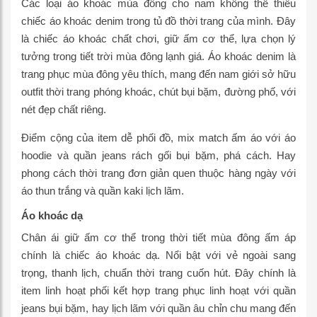
Các loại áo khoác mùa đông cho nam không thể thiếu
chiếc áo khoác denim trong tủ đồ thời trang của mình. Đây
là chiếc áo khoác chất chơi, giữ ấm cơ thể, lựa chọn lý
tưởng trong tiết trời mùa đông lạnh giá. Áo khoác denim là
trang phục mùa đông yêu thích, mang đến nam giới sở hữu
outfit thời trang phóng khoác, chút bụi bặm, đường phố, với
nét đẹp chất riêng.
Điểm cộng của item dễ phối đồ, mix match ấm áo với áo
hoodie và quần jeans rách gối bụi bặm, phá cách. Hay
phong cách thời trang đơn giản quen thuộc hàng ngày với
áo thun trắng và quần kaki lịch lãm.
Áo khoác dạ
Chân ái giữ ấm cơ thể trong thời tiết mùa đông ấm áp
chính là chiếc áo khoác dạ. Nổi bật với vẻ ngoài sang
trọng, thanh lịch, chuẩn thời trang cuốn hút. Đây chính là
item linh hoạt phối kết hợp trang phục linh hoạt với quần
jeans bụi bặm, hay lịch lãm với quần âu chỉn chu mang đến