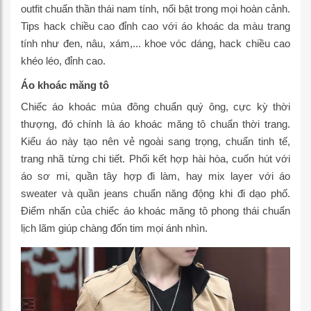
outfit chuẩn thần thái nam tính, nổi bật trong mọi hoàn cảnh.
Tips hack chiều cao đỉnh cao với áo khoác da màu trang
tính như đen, nâu, xám,... khoe vóc dáng, hack chiều cao
khéo léo, đỉnh cao.
Áo khoác măng tô
Chiếc áo khoác mùa đông chuẩn quý ông, cực kỳ thời
thượng, đó chính là áo khoác măng tô chuẩn thời trang.
Kiểu áo này tạo nên vẻ ngoài sang trọng, chuẩn tinh tế,
trang nhã từng chi tiết. Phối kết hợp hài hòa, cuốn hút với
áo sơ mi, quần tây hợp đi làm, hay mix layer với áo
sweater và quần jeans chuẩn năng động khi đi dạo phố.
Điểm nhấn của chiếc áo khoác măng tô phong thái chuẩn
lịch lãm giúp chàng đốn tim mọi ánh nhìn.