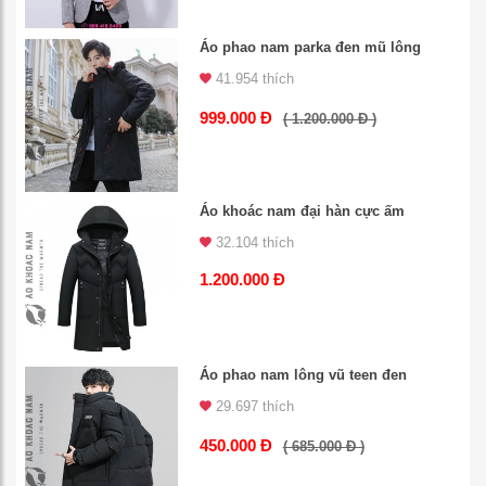
Áo phao nam parka đen mũ lông
41.954 thích
999.000 Đ
( 1.200.000 Đ )
Áo khoác nam đại hàn cực ấm
32.104 thích
1.200.000 Đ
Áo phao nam lông vũ teen đen
29.697 thích
450.000 Đ
( 685.000 Đ )