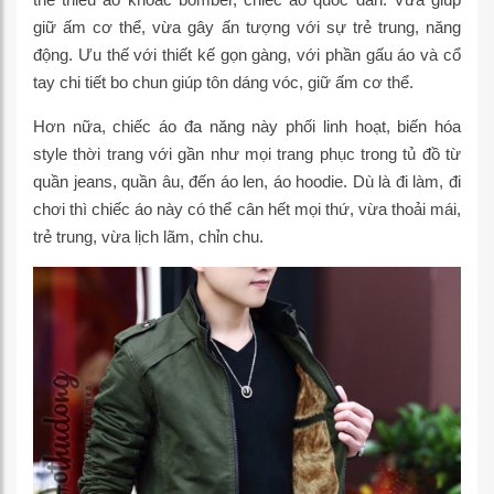
giữ ấm cơ thể, vừa gây ấn tượng với sự trẻ trung, năng
động. Ưu thế với thiết kế gọn gàng, với phần gấu áo và cổ
tay chi tiết bo chun giúp tôn dáng vóc, giữ ấm cơ thể.
Hơn nữa, chiếc áo đa năng này phối linh hoạt, biến hóa
style thời trang với gần như mọi trang phục trong tủ đồ từ
quần jeans, quần âu, đến áo len, áo hoodie. Dù là đi làm, đi
chơi thì chiếc áo này có thể cân hết mọi thứ, vừa thoải mái,
trẻ trung, vừa lịch lãm, chỉn chu.