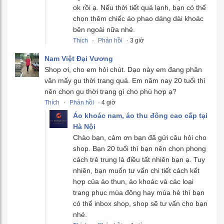
ok rồi ạ. Nếu thời tiết quá lạnh, bạn có thể
chọn thêm chiếc áo phao dáng dài khoác
bên ngoài nữa nhé.
Thích
·
Phản hồi
· 3 giờ
Nam Việt Đại Vương
Shop ơi, cho em hỏi chút. Dạo này em đang phân
vân mấy gu thời trang quá. Em năm nay 20 tuổi thì
nên chọn gu thời trang gì cho phù hợp ạ?
Thích
·
Phản hồi
· 4 giờ
Áo khoác nam, áo thu đông cao cấp tại
Hà Nội
Chào bạn, cảm ơn bạn đã gửi câu hỏi cho
shop. Bạn 20 tuổi thì bạn nên chọn phong
cách trẻ trung là điều tất nhiên bạn ạ. Tuy
nhiên, bạn muốn tư vấn chi tiết cách kết
hợp của áo thun, áo khoác và các loại
trang phục mùa đông hay mùa hè thì bạn
có thể inbox shop, shop sẽ tư vấn cho bạn
nhé.