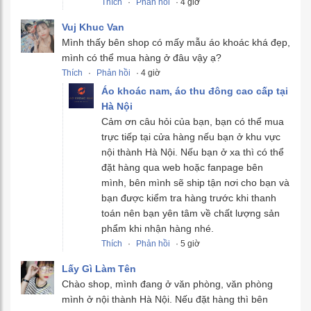
Thích
·
Phản hồi
· 4 giờ
Vuj Khuc Van
Mình thấy bên shop có mấy mẫu áo khoác khá đẹp,
mình có thể mua hàng ở đâu vậy ạ?
Thích
·
Phản hồi
· 4 giờ
Áo khoác nam, áo thu đông cao cấp tại
Hà Nội
Cảm ơn câu hỏi của bạn, bạn có thể mua
trực tiếp tại cửa hàng nếu bạn ở khu vực
nội thành Hà Nội. Nếu bạn ở xa thì có thể
đặt hàng qua web hoặc fanpage bên
mình, bên mình sẽ ship tận nơi cho bạn và
bạn được kiểm tra hàng trước khi thanh
toán nên bạn yên tâm về chất lượng sản
phẩm khi nhận hàng nhé.
Thích
·
Phản hồi
· 5 giờ
Lấy Gì Làm Tên
Chào shop, mình đang ở văn phòng, văn phòng
mình ở nội thành Hà Nội. Nếu đặt hàng thì bên