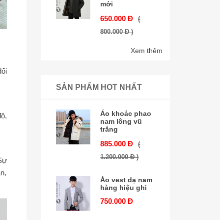
mới
650.000 Đ
(
800.000 Đ )
Xem thêm
ổi
SẢN PHẨM HOT NHẤT
Áo khoác phao
độ,
nam lông vũ
trắng
885.000 Đ
(
1.200.000 Đ )
Sự
n,
Áo vest dạ nam
hàng hiệu ghi
750.000 Đ