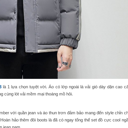
3
là 1 lựa chọn tuyệt vời. Áo có lớp ngoài là vải gió dày dặn cao c
ong cùng lót vải mềm mại thoáng mồ hôi.
mber với quần jean và áo thun trơn đảm bảo mang đến style chỉn ch
Hoàn hảo thêm đôi boots là đã có ngay tổng thể set đồ cực cool ngầ
n jean nam.