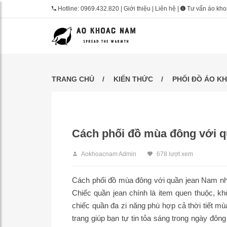
Hotline:
0969.432.820
|
Giới thiệu
|
Liên hệ
|
Tư vấn áo kh
TRANG CHỦ
KIẾN THỨC
PHỐI ĐỒ ÁO K
Cách phối đồ mùa đông với 
Aokhoacnam Admin
678 lượt xem
Cách phối đồ mùa đông với quần jean Nam như 
Chiếc quần jean chính là item quen thuộc, khô
chiếc quần đa zi năng phù hợp cả thời tiết mù
trang giúp bạn tự tin tỏa sáng trong ngày đ