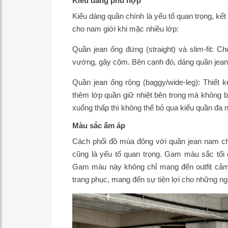
Kiểu dáng phù hợp
Kiểu dáng quần chính là yếu tố quan trọng, kế
cho nam giới khi mặc nhiều lớp:
Quần jean ống đứng (straight) và slim-fit: C
vướng, gây cộm. Bên cạnh đó, dáng quần jean n
Quần jean ống rộng (baggy/wide-leg): Thiết 
thêm lớp quần giữ nhiệt bên trong mà không 
xuống thấp thì không thể bỏ qua kiểu quần đa 
Màu sắc ấm áp
Cách phối đồ mùa đông với quần jean nam chuẩ
cũng là yếu tố quan trọng. Gam màu sắc tố
Gam màu này không chỉ mang đến outfit cảm g
trang phục, mang đến sự tiện lợi cho những n