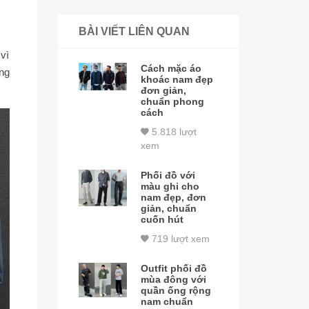
BÀI VIẾT LIÊN QUAN
vì
Cách mặc áo
ng
khoác nam đẹp
đơn giản,
chuẩn phong
cách
5.818 lượt
xem
Phối đồ với
màu ghi cho
nam đẹp, đơn
giản, chuẩn
cuốn hút
719 lượt xem
Outfit phối đồ
mùa đông với
quần ống rộng
nam chuẩn