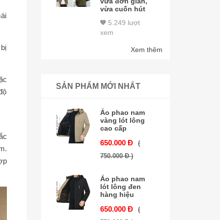
vừa đơn giản,
vừa cuốn hút
mái
5.249 lượt
xem
bị
Xem thêm
ặc
SẢN PHẨM MỚI NHẤT
độ
Áo phao nam
vàng lót lông
cao cấp
ắc
650.000 Đ
(
m.
750.000 Đ )
ợp
Áo phao nam
lót lông đen
hàng hiệu
650.000 Đ
(