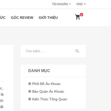
TÀI KHOẢN
VND
0
HỨC
GÓC REVIEW
GIỚI THIỆU
DANH MỤC
Phối Đồ Áo Khoác
c.
Bảo Quản Áo Khoác
là
Kiến Thức Tổng Quan
hời
ất