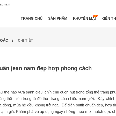
oác nam
TRANG CHỦ
SẢN PHẨM
KHUYẾN MẠI
KIẾN T
HOÁC
CHI TIẾT
quần jean nam đẹp hợp phong cách
thế nào vừa sành điệu, chỉn chu cuốn hút trong tổng thể trang phụ
ng thể thiếu trong tủ đồ thời trang của nhiều nam giới. Đây chính 
a đông, mùa hè đều không trở ngại. Để diện outfit chuẩn đẹp, hợp t
ông lạnh giá. Khám phá và áp dụng ngay những mẹo mix match cực ch