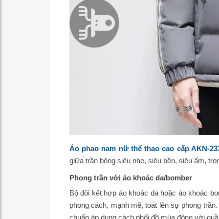
Áo phao nam nữ thể thao cao cấp AKN-23
giữa trần bông siêu nhẹ, siêu bền, siêu ấm, tr
Phong trần với áo khoác da/bomber
Bộ đôi kết hợp áo khoác da hoặc áo khoác bo
phong cách, mạnh mẽ, toát lên sự phong trần. 
chuẩn áp dụng cách phối đồ mùa đông với quầ