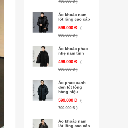
750.000 Đ )
Áo khoác nam
lót lông cao cấp
599.000 Đ
(
800.000 Đ )
Áo khoác phao
nhẹ nam tính
499.000 Đ
(
600.000 Đ )
Áo phao xanh
đen lót lông
hàng hiệu
599.000 Đ
(
700.000 Đ )
Áo khoác nam
lót lông cao cấp