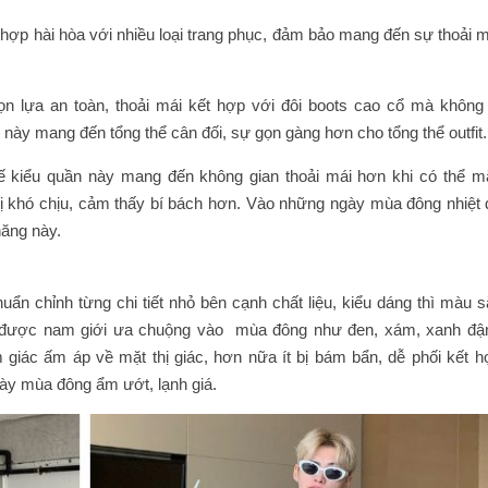
t hợp hài hòa với nhiều loại trang phục, đảm bảo mang đến sự thoải 
họn lựa an toàn, thoải mái kết hợp với đôi boots cao cổ mà không 
ày mang đến tổng thể cân đối, sự gọn gàng hơn cho tổng thể outfit.
kế kiểu quần này mang đến không gian thoải mái hơn khi có thể m
bị khó chịu, cảm thấy bí bách hơn. Vào những ngày mùa đông nhiệt 
năng này.
n chỉnh từng chi tiết nhỏ bên cạnh chất liệu, kiểu dáng thì màu s
i được nam giới ưa chuộng vào mùa đông như đen, xám, xanh đậ
iác ấm áp về mặt thị giác, hơn nữa ít bị bám bẩn, dễ phối kết h
gày mùa đông ẩm ướt, lạnh giá.