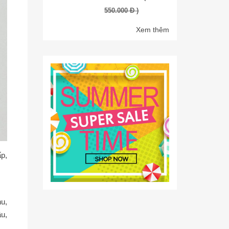
550.000 Đ )
Xem thêm
ấp,
u,
u,