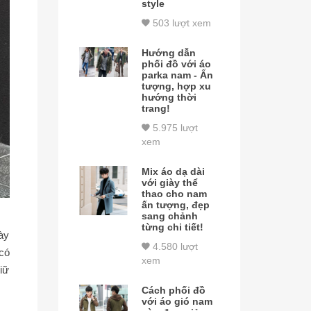
style
503 lượt xem
Hướng dẫn
phối đồ với áo
parka nam - Ấn
tượng, hợp xu
hướng thời
trang!
5.975 lượt
xem
Mix áo dạ dài
với giày thể
thao cho nam
ấn tượng, đẹp
sang chảnh
từng chi tiết!
ày
4.580 lượt
 có
xem
iữ
Cách phối đồ
với áo gió nam