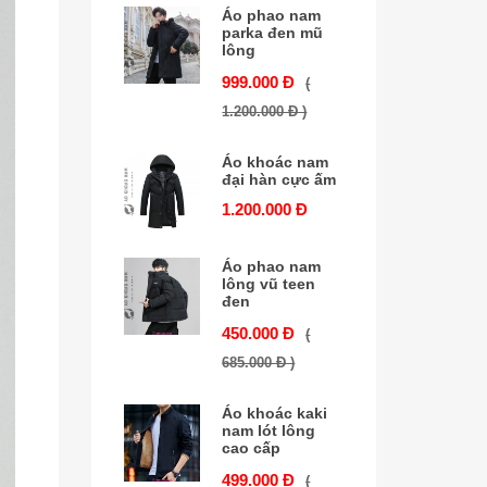
Áo phao nam
parka đen mũ
lông
999.000 Đ
(
1.200.000 Đ )
Áo khoác nam
đại hàn cực ấm
1.200.000 Đ
Áo phao nam
lông vũ teen
đen
450.000 Đ
(
685.000 Đ )
Áo khoác kaki
nam lót lông
cao cấp
499.000 Đ
(