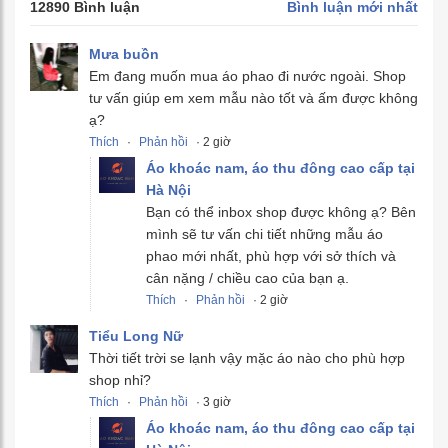
12890 Bình luận
Bình luận mới nhất
Mưa buồn
Em đang muốn mua áo phao đi nước ngoài. Shop
tư vấn giúp em xem mẫu nào tốt và ấm được không
ạ?
Thích
·
Phản hồi
· 2 giờ
Áo khoác nam, áo thu đông cao cấp tại
Hà Nội
Bạn có thể inbox shop được không ạ? Bên
mình sẽ tư vấn chi tiết những mẫu áo
phao mới nhất, phù hợp với sở thích và
cân nặng / chiều cao của bạn ạ.
Thích
·
Phản hồi
· 2 giờ
Tiểu Long Nữ
Thời tiết trời se lạnh vậy mặc áo nào cho phù hợp
shop nhỉ?
Thích
·
Phản hồi
· 3 giờ
Áo khoác nam, áo thu đông cao cấp tại