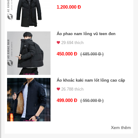
1.200.000 Đ
Áo phao nam lông vũ teen đen
29.694 thích
450.000 Đ
( 685.000 Đ )
Áo khoác kaki nam lót lông cao cấp
26.788 thích
499.000 Đ
( 550.000 Đ )
Xem thêm