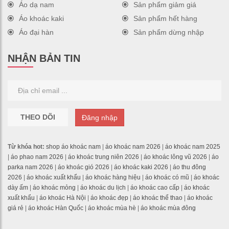
Áo dạ nam
Sản phẩm giảm giá
Áo khoác kaki
Sản phẩm hết hàng
Áo đại hàn
Sản phẩm dừng nhập
NHẬN BẢN TIN
THEO DÕI
Đăng nhập
Từ khóa hot:
shop áo khoác nam
|
áo khoác nam 2026
|
áo khoác nam 2025
|
áo phao nam 2026
|
áo khoác trung niên 2026
|
áo khoác lông vũ 2026
|
áo
parka nam 2026
|
áo khoác gió 2026
|
áo khoác kaki 2026
|
áo thu đông
2026
|
áo khoác xuất khẩu
|
áo khoác hàng hiệu
|
áo khoác có mũ
|
áo khoác
dày ấm
|
áo khoác mỏng
|
áo khoác du lịch
|
áo khoác cao cấp
|
áo khoác
xuất khẩu
|
áo khoác Hà Nội
|
áo khoác đẹp
|
áo khoác thể thao
|
áo khoác
giá rẻ
|
áo khoác Hàn Quốc
|
áo khoác mùa hè
|
áo khoác mùa đông