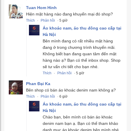
Tuan Hom Hinh
Hiện mặt hàng nào đang khuyến mại đó shop?
Thích
·
Phản hồi
· 5 giờ
Áo khoác nam, áo thu đông cao cấp tại
Hà Nội
Bên mình đang có rất nhiều mặt hàng
đang ở trong chương trình khuyến mãi.
Không biết bạn đang quan tâm đến mặt
hàng nào ạ? Bạn có thể inbox shop. Shop
sẽ tư vấn chi tiết cho bạn nhé.
Thích
·
Phản hồi
· 5 giờ
Phan Đại Ka
Bên shop có bán áo khoác denim nam không ạ?
Thích
·
Phản hồi
· 6 giờ
Áo khoác nam, áo thu đông cao cấp tại
Hà Nội
Chào bạn, bên mình có bán áo khoác
denim nam bạn ạ. Bạn có thể tham khảo
danh mục áo khoác denim bên mình nhé.