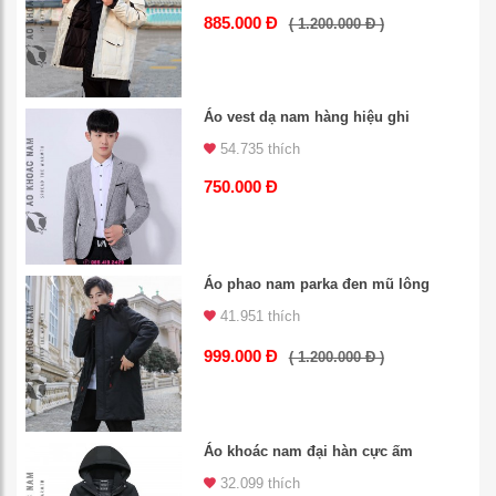
885.000 Đ
( 1.200.000 Đ )
Áo vest dạ nam hàng hiệu ghi
54.735 thích
750.000 Đ
Áo phao nam parka đen mũ lông
41.951 thích
999.000 Đ
( 1.200.000 Đ )
Áo khoác nam đại hàn cực ấm
32.099 thích