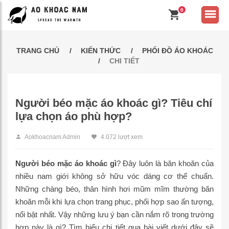
0
TRANG CHỦ
KIẾN THỨC
PHỐI ĐỒ ÁO KHOÁC
CHI TIẾT
Người béo mặc áo khoác gì? Tiêu chí
lựa chọn áo phù hợp?
Aokhoacnam Admin
4.072 lượt xem
Người béo mặc áo khoác gì
? Đây luôn là băn khoăn của
nhiều nam giới không sở hữu vóc dáng cơ thể chuẩn.
Những chàng béo, thân hình hơi mũm mĩm thường băn
khoăn mỗi khi lựa chọn trang phục, phối hợp sao ấn tượng,
nổi bật nhất. Vậy những lưu ý bạn cần nắm rõ trong trường
hợp này là gì? Tìm hiểu chi tiết qua bài viết dưới đây sẽ