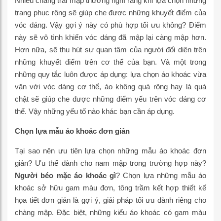
Nhiều chàng trai mập thường nghĩ rằng khi lựa chọn những
trang phục rộng sẽ giúp che được những khuyết điểm của
vóc dáng. Vậy gợi ý này có phù hợp tối ưu không? Điểm
này sẽ vô tình khiến vóc dáng đã mập lại càng mập hơn.
Hơn nữa, sẽ thu hút sự quan tâm của người đối diện trên
những khuyết điểm trên cơ thể của bạn. Và một trong
những quy tắc luôn được áp dụng: lựa chọn áo khoác vừa
vặn với vóc dáng cơ thể, áo không quá rộng hay là quá
chật sẽ giúp che được những điểm yếu trên vóc dáng cơ
thể. Vậy những yếu tố nào khác bạn cần áp dụng.
Chọn lựa mẫu áo khoác đơn giản
Tại sao nên ưu tiên lựa chọn những mẫu áo khoác đơn
giản? Ưu thế dành cho nam mập trong trường hợp này?
Người béo mặc áo khoác gì
?
Chọn lựa những mẫu áo
khoác sở hữu gam màu đơn, tông trầm kết hợp thiết kế
họa tiết đơn giản là gợi ý, giải pháp tối ưu dành riêng cho
chàng mập. Đặc biệt, những kiểu áo khoác có gam màu