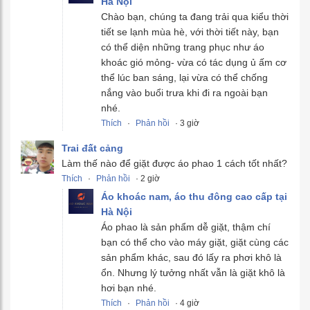
Hà Nội
Chào bạn, chúng ta đang trải qua kiểu thời
tiết se lạnh mùa hè, với thời tiết này, bạn
có thể diện những trang phục như áo
khoác gió mỏng- vừa có tác dụng ủ ấm cơ
thể lúc ban sáng, lại vừa có thể chống
nắng vào buổi trưa khi đi ra ngoài bạn
nhé.
Thích
·
Phản hồi
· 3 giờ
Trai đất cảng
Làm thế nào để giặt được áo phao 1 cách tốt nhất?
Thích
·
Phản hồi
· 2 giờ
Áo khoác nam, áo thu đông cao cấp tại
Hà Nội
Áo phao là sản phẩm dễ giặt, thậm chí
bạn có thể cho vào máy giặt, giặt cùng các
sản phẩm khác, sau đó lấy ra phơi khô là
ổn. Nhưng lý tưởng nhất vẫn là giặt khô là
hơi bạn nhé.
Thích
·
Phản hồi
· 4 giờ