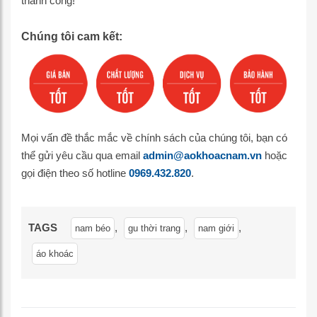
thành công!
Chúng tôi cam kết:
Mọi vấn đề thắc mắc về chính sách của chúng tôi, bạn có
thể gửi yêu cầu qua email
admin@aokhoacnam.vn
hoặc
gọi điện theo số hotline
0969.432.820
.
TAGS
,
,
,
nam béo
gu thời trang
nam giới
áo khoác