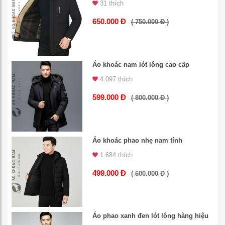
31 thích
650.000 Đ
( 750.000 Đ )
Áo khoác nam lót lông cao cấp
4.097 thích
599.000 Đ
( 800.000 Đ )
Áo khoác phao nhẹ nam tính
1.684 thích
499.000 Đ
( 600.000 Đ )
Áo phao xanh đen lót lông hàng hiệu