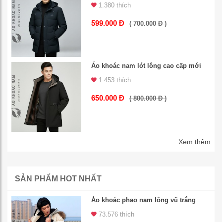
1.380 thích
599.000 Đ
( 700.000 Đ )
Áo khoác nam lót lông cao cấp mới
1.453 thích
650.000 Đ
( 800.000 Đ )
Xem thêm
SẢN PHẨM HOT NHẤT
Áo khoác phao nam lông vũ trắng
73.576 thích