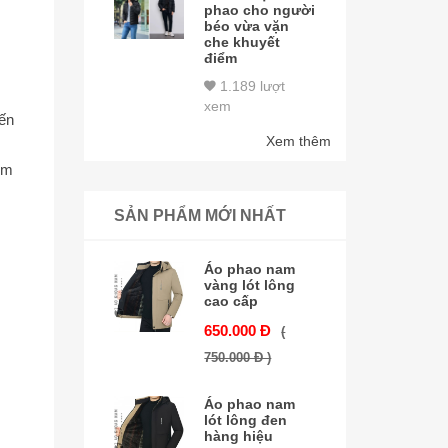
phao cho người
béo vừa vặn
che khuyết
điểm
1.189 lượt
xem
ến
Xem thêm
ồm
SẢN PHẨM MỚI NHẤT
Áo phao nam
vàng lót lông
cao cấp
650.000 Đ
(
750.000 Đ )
Áo phao nam
lót lông đen
hàng hiệu