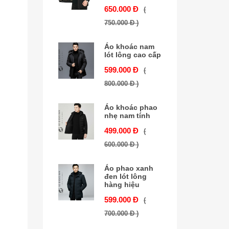
650.000 Đ
(
750.000 Đ )
Áo khoác nam
lót lông cao cấp
599.000 Đ
(
800.000 Đ )
Áo khoác phao
nhẹ nam tính
499.000 Đ
(
600.000 Đ )
Áo phao xanh
đen lót lông
hàng hiệu
599.000 Đ
(
700.000 Đ )