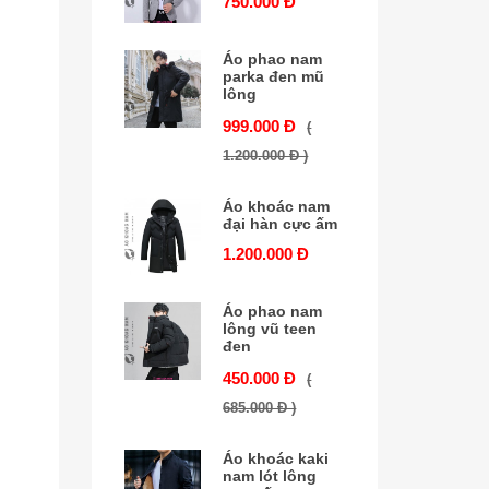
750.000 Đ
Áo phao nam
parka đen mũ
lông
999.000 Đ
(
1.200.000 Đ )
Áo khoác nam
đại hàn cực ấm
1.200.000 Đ
Áo phao nam
lông vũ teen
đen
450.000 Đ
(
685.000 Đ )
Áo khoác kaki
nam lót lông