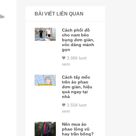
BÀI VIẾT LIÊN QUAN
ấn
Cách phối đồ
cho nam béo
bụng đơn giản,
vóc dáng mảnh
gọn
3.986 lượt
xem
Cách tẩy mốc
trên áo phao
đơn giản, hiệu
quả ngay tại
nhà
3.558 lượt
xem
Nên mua áo
phao lông vũ
hay trần bông?