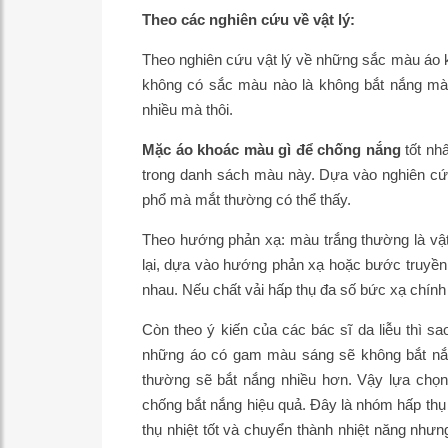
Theo các nghiên cứu về vật lý:
Theo nghiên cứu vật lý về những sắc màu áo k
không có sắc màu nào là không bắt nắng mà 
nhiều mà thôi.
Mặc áo khoác màu gì để chống nắng
tốt nh
trong danh sách màu này. Dựa vào nghiên cứ
phổ mà mắt thường có thể thấy.
Theo hướng phản xạ: màu trắng thường là vậ
lại, dựa vào hướng phản xạ hoặc bước truyền
nhau. Nếu chất vải hấp thụ đa số bức xạ chín
Còn theo ý kiến của các bác sĩ da liễu thì 
những áo có gam màu sáng sẽ không bắt nắn
thường sẽ bắt nắng nhiều hơn. Vậy lựa chọ
chống bắt nắng hiệu quả. Đây là nhóm hấp thụ 
thụ nhiệt tốt và chuyển thành nhiệt năng nh