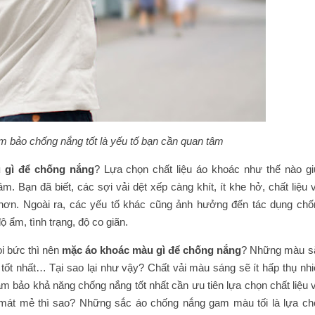
m bảo chống nắng tốt là yếu tố bạn cần quan tâm
 gì để chống nắng
? Lựa chọn chất liệu áo khoác như thế nào gi
. Bạn đã biết, các sợi vải dệt xếp càng khít, ít khe hở, chất liệu 
 hơn. Ngoài ra, các yếu tố khác cũng ảnh hưởng đến tác dụng chố
 ẩm, tình trạng, độ co giãn.
oi bức thì nên
mặc áo khoác màu gì để chống nắng
? Những màu s
ốt nhất… Tại sao lại như vậy? Chất vải màu sáng sẽ ít hấp thụ nhiê
đảm bảo khả năng chống nắng tốt nhất cần ưu tiên lựa chọn chất liệu 
t mát mẻ thì sao? Những sắc áo chống nắng gam màu tối là lựa ch