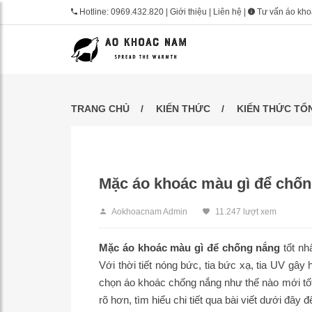
Hotline:
0969.432.820
|
Giới thiệu
|
Liên hệ
|
Tư vấn áo kh
TRANG CHỦ
KIẾN THỨC
KIẾN THỨC TỔ
Mặc áo khoác màu gì để chốn
Aokhoacnam Admin
11.247 lượt xem
Mặc áo khoác màu gì để chống nắng
tốt nh
Với thời tiết nóng bức, tia bức xạ, tia UV gây 
chọn áo khoác chống nắng như thế nào mới tố
rõ hơn, tìm hiểu chi tiết qua bài viết dưới đây để