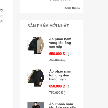
Xem thêm
ày
h.
ất
SẢN PHẨM MỚI NHẤT
Áo phao nam
vàng lót lông
cao cấp
650.000 Đ
(
750.000 Đ )
Áo phao nam
lót lông đen
hàng hiệu
650.000 Đ
(
750.000 Đ )
Áo khoác nam
lót lông cao cấp