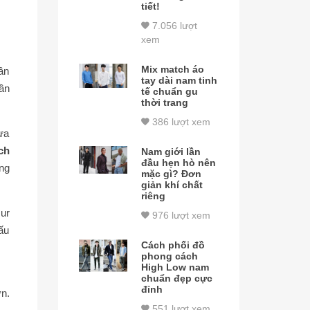
tiết!
7.056 lượt
xem
Mix match áo
ần
tay dài nam tinh
ần
tế chuẩn gu
thời trang
386 lượt xem
ừa
ch
Nam giới lần
đầu hẹn hò nên
ng
mặc gì? Đơn
giản khí chất
riêng
ur
976 lượt xem
ấu
Cách phối đồ
phong cách
High Low nam
chuẩn đẹp cực
đỉnh
n.
551 lượt xem