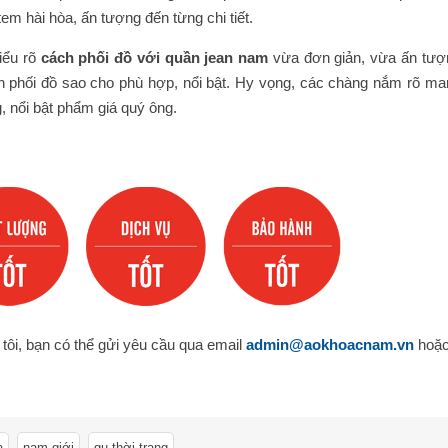
em hài hòa, ấn tượng đến từng chi tiết.
hiểu rõ
cách phối đồ với quần jean nam
vừa đơn giản, vừa ấn tượ
ch phối đồ sao cho phù hợp, nổi bật. Hy vọng, các chàng nắm rõ ma
, nổi bật phẩm giá quý ông.
tôi, bạn có thể gửi yêu cầu qua email
admin@aokhoacnam.vn
hoặ
,
,
a
nam giới
gu thời trang