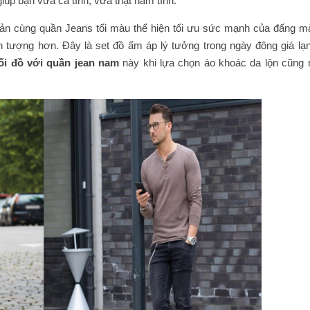
iúp bạn vừa cá tính, vừa thật nam tính.
iản cùng quần Jeans tối màu thể hiện tối ưu sức mạnh của đấng m
ấn tượng hơn. Đây là set đồ ấm áp lý tưởng trong ngày đông giá lạn
ối đồ với quần jean nam
này khi lựa chọn áo khoác da lộn cũng r