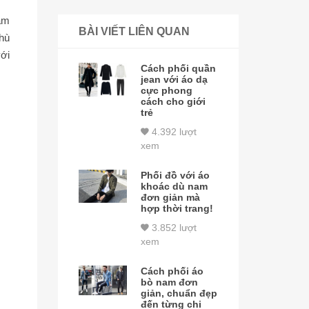
làm
BÀI VIẾT LIÊN QUAN
hù
ới
Cách phối quần
jean với áo dạ
cực phong
cách cho giới
trẻ
4.392 lượt
xem
Phối đồ với áo
khoác dù nam
đơn giản mà
hợp thời trang!
3.852 lượt
xem
Cách phối áo
bò nam đơn
giản, chuẩn đẹp
đến từng chi