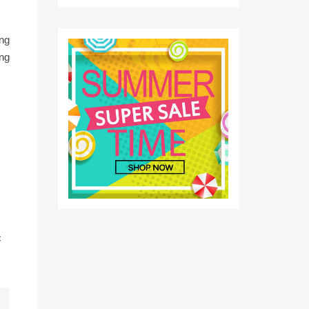
ng
ng
c