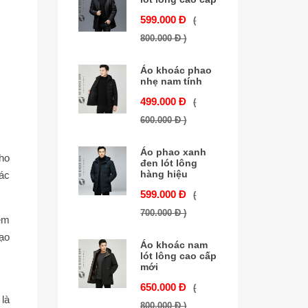
599.000 Đ
(
800.000 Đ )
Áo khoác phao
nhẹ nam tính
499.000 Đ
(
600.000 Đ )
Áo phao xanh
ho
đen lót lông
hàng hiệu
oác
599.000 Đ
(
700.000 Đ )
tem
tạo
Áo khoác nam
lót lông cao cấp
mới
650.000 Đ
(
là
800.000 Đ )