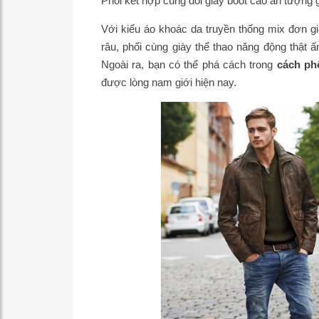
Phối kết hợp cùng đôi giày boot cao ấn tượng g
Với kiểu áo khoác da truyền thống mix đơn g
râu, phối cùng giày thể thao năng động thật 
Ngoài ra, bạn có thể phá cách trong
cách ph
được lòng nam giới hiện nay.