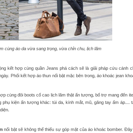
m cùng áo da vừa sang trọng, vừa chỉn chu, lịch lãm
ng kết hợp cùng quần Jeans phá cách sẽ là giải pháp cứu cánh c
ngày. Phối kết hợp áo thun nổi bật mặc bên trong, áo khoác jean kh
hợp cùng đôi boots cổ cao lịch lãm thật ấn tượng, bổ trợ mang đến i
g phụ kiện ấn tượng khác: túi da, kính mắt, mũ, găng tay ấm áp.... 
diện.
am
nổi bật sẽ không thể thiếu sự góp mặt của áo khoác bomber. Đây 