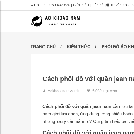
Hotline:
0969.432.820
|
Giới thiệu
|
Liên hệ
|
Tư vấn áo kh
TRANG CHỦ
KIẾN THỨC
PHỐI ĐỒ ÁO K
Cách phối đồ với quần jean na
Aokhoacnam Admin
5.080 lượt xem
Cách phối đồ với quần jean nam
cần lưu tâ
nam giới lựa chọn, ứng dụng trong nhiều hoàn
những lưu ý cần nắm rõ? Cùng tìm hiểu bài viế
Cách phối đồ với quần jean na