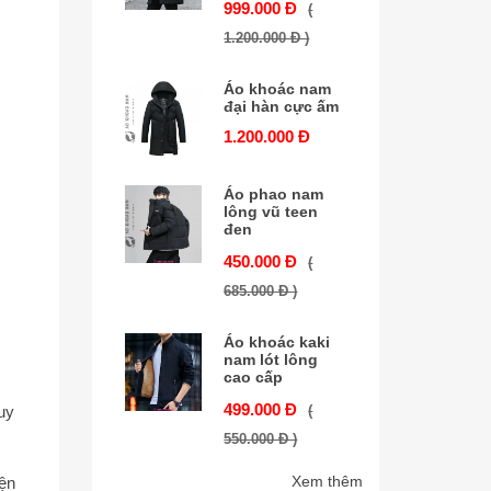
999.000 Đ
(
1.200.000 Đ )
Áo khoác nam
đại hàn cực ấm
1.200.000 Đ
Áo phao nam
lông vũ teen
đen
450.000 Đ
(
685.000 Đ )
Áo khoác kaki
nam lót lông
cao cấp
499.000 Đ
(
uy
550.000 Đ )
Xem thêm
iện