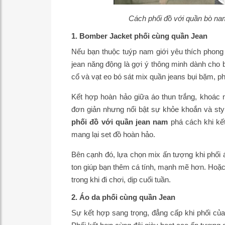
Cách phối đồ với quần bò nam
1. Bomber Jacket phối cùng quần Jean
Nếu bạn thuộc tuýp nam giới yêu thích phon
jean năng động là gợi ý thông minh dành cho
cổ và vạt eo bó sát mix quần jeans bụi bặm, phá
Kết hợp hoàn hảo giữa áo thun trắng, khoác 
đơn giản nhưng nổi bật sự khỏe khoắn và styl
phối đồ với quần jean nam
phá cách khi kết
mang lại set đồ hoàn hảo.
Bên cạnh đó, lựa chọn mix ấn tượng khi phối 
ton giúp bạn thêm cá tính, mạnh mẽ hơn. Hoặc
trong khi đi chơi, dịp cuối tuần.
2. Áo da phối cùng quần Jean
Sự kết hợp sang trọng, đẳng cấp khi phối củ