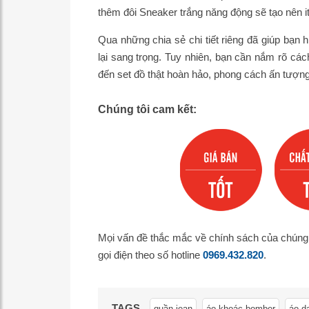
thêm đôi Sneaker trắng năng động sẽ tạo nên it
Qua những chia sẻ chi tiết riêng đã giúp bạn 
lại sang trọng. Tuy nhiên, bạn cần nắm rõ cá
đến set đồ thật hoàn hảo, phong cách ấn tượng
Chúng tôi cam kết:
Mọi vấn đề thắc mắc về chính sách của chúng 
gọi điện theo số hotline
0969.432.820
.
TAGS
,
,
quần jean
áo khoác bomber
áo d