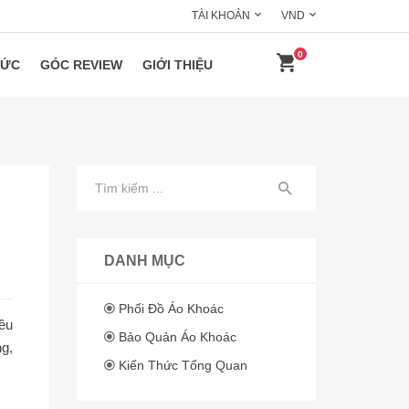
TÀI KHOẢN
VND
0
HỨC
GÓC REVIEW
GIỚI THIỆU
DANH MỤC
Phối Đồ Áo Khoác
ều
Bảo Quản Áo Khoác
g,
Kiến Thức Tổng Quan