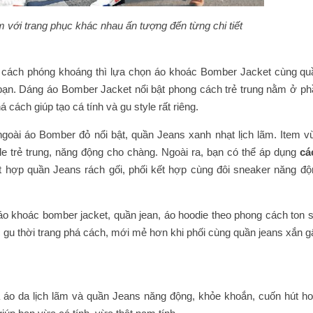
 với trang phục khác nhau ấn tượng đến từng chi tiết
g cách phóng khoáng thì lựa chọn áo khoác Bomber Jacket cùng qu
 bạn. Dáng áo Bomber Jacket nổi bật phong cách trẻ trung nằm ở ph
 cách giúp tạo cá tính và gu style rất riêng.
ngoài áo Bomber đỏ nổi bật, quần Jeans xanh nhạt lịch lãm. Item v
e trẻ trung, năng động cho chàng. Ngoài ra, bạn có thể áp dụng
cá
 hợp quần Jeans rách gối, phối kết hợp cùng đôi sneaker năng độ
áo khoác bomber jacket, quần jean, áo hoodie theo phong cách ton s
 gu thời trang phá cách, mới mẻ hơn khi phối cùng quần jeans xắn g
a áo da lịch lãm và quần Jeans năng động, khỏe khoắn, cuốn hút hơ