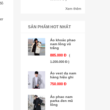
đỏ
Xem thêm
er
SẢN PHẨM HOT NHẤT
Áo khoác phao
nam lông vũ
trắng
885.000 Đ
(
1.200.000 Đ )
Áo vest dạ nam
hàng hiệu ghi
750.000 Đ
Áo phao nam
parka đen mũ
lông