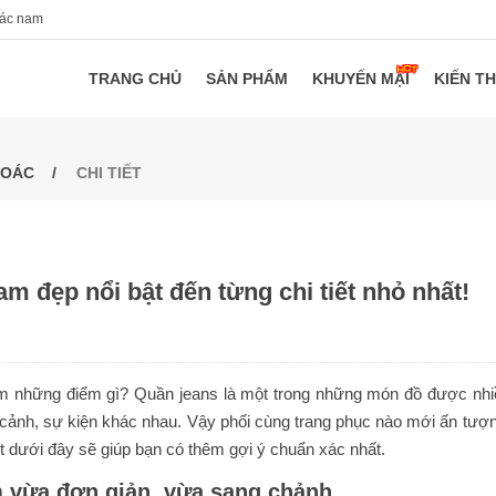
oác nam
TRANG CHỦ
SẢN PHẨM
KHUYẾN MẠI
KIẾN T
HOÁC
CHI TIẾT
m đẹp nổi bật đến từng chi tiết nhỏ nhất!
m những điểm gì? Quần jeans là một trong những món đồ được nhi
 cảnh, sự kiện khác nhau. Vậy phối cùng trang phục nào mới ấn tượn
t dưới đây sẽ giúp bạn có thêm gợi ý chuẩn xác nhất.
m vừa đơn giản, vừa sang chảnh