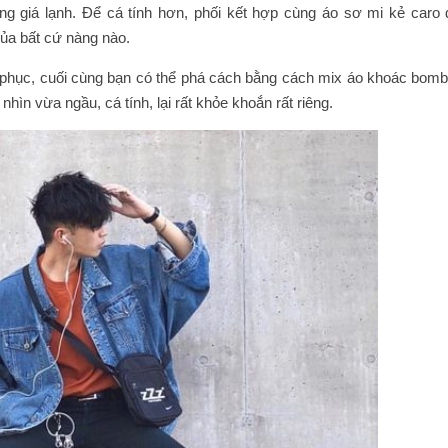
g giá lạnh. Để cá tính hơn, phối kết hợp cùng áo sơ mi kẻ caro 
của bất cứ nàng nào.
g phục, cuối cùng bạn có thể phá cách bằng cách mix áo khoác bomb
hìn vừa ngầu, cá tính, lại rất khỏe khoắn rất riêng.