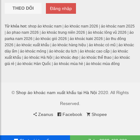
THEO DÕI
Đăng nhập
Từ khóa hot:
shop áo khoác nam
|
áo khoác nam 2026
|
áo khoác nam 2025
|
áo phao nam 2026
|
áo khoác trung niên 2026
|
áo khoác lông vũ 2026
|
áo
parka nam 2026
|
áo khoác gió 2026
|
áo khoác kaki 2026
|
áo thu đông
2026
|
áo khoác xuất khẩu
|
áo khoác hàng hiệu
|
áo khoác có mũ
|
áo khoác
dày ấm
|
áo khoác mỏng
|
áo khoác du lịch
|
áo khoác cao cấp
|
áo khoác
xuất khẩu
|
áo khoác Hà Nội
|
áo khoác đẹp
|
áo khoác thể thao
|
áo khoác
giá rẻ
|
áo khoác Hàn Quốc
|
áo khoác mùa hè
|
áo khoác mùa đông
©
Shop áo khoác nam xuất khẩu tại Hà Nội
2020. All Rights
Reserved.
Zeanus
Facebook
Shopee