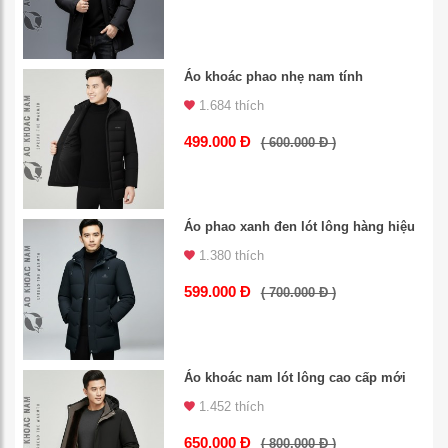
Áo khoác phao nhẹ nam tính
1.684 thích
499.000 Đ
( 600.000 Đ )
Áo phao xanh đen lót lông hàng hiệu
1.380 thích
599.000 Đ
( 700.000 Đ )
Áo khoác nam lót lông cao cấp mới
1.452 thích
650.000 Đ
( 800.000 Đ )