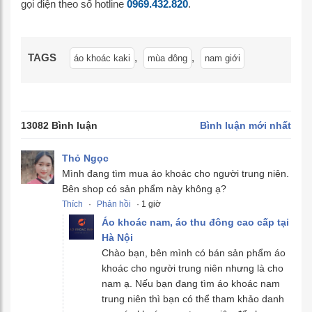
gọi điện theo số hotline
0969.432.820
.
TAGS
,
,
áo khoác kaki
mùa đông
nam giới
13082 Bình luận
Bình luận mới nhất
Thỏ Ngọc
Mình đang tìm mua áo khoác cho người trung niên.
Bên shop có sản phẩm này không ạ?
Thích
·
Phản hồi
· 1 giờ
Áo khoác nam, áo thu đông cao cấp tại
Hà Nội
Chào bạn, bên mình có bán sản phẩm áo
khoác cho người trung niên nhưng là cho
nam ạ. Nếu bạn đang tìm áo khoác nam
trung niên thì bạn có thể tham khảo danh