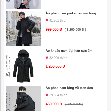
Áo phao nam parka đen mũ lông
41.951 thích
999.000 Đ
( 1.200.000 Đ )
Áo khoác nam đại hàn cực ấm
32.099 thích
1.200.000 Đ
Áo phao nam lông vũ teen đen
29.694 thích
450.000 Đ
( 685.000 Đ )