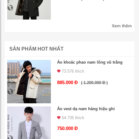
Xem thêm
SẢN PHẨM HOT NHẤT
Áo khoác phao nam lông vũ trắng
73.576 thích
885.000 Đ
( 1.200.000 Đ )
Áo vest dạ nam hàng hiệu ghi
54.735 thích
750.000 Đ