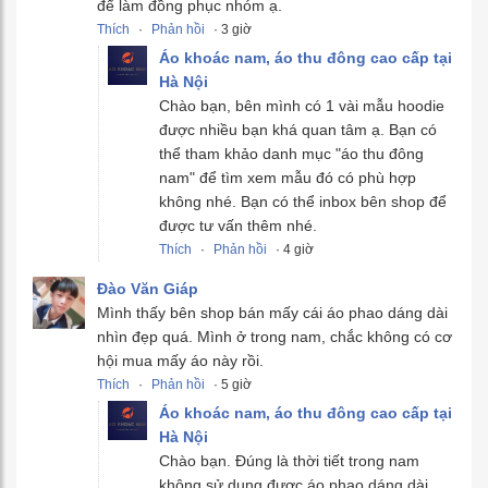
để làm đồng phục nhóm ạ.
Thích
·
Phản hồi
· 3 giờ
Áo khoác nam, áo thu đông cao cấp tại
Hà Nội
Chào bạn, bên mình có 1 vài mẫu hoodie
được nhiều bạn khá quan tâm ạ. Bạn có
thể tham khảo danh mục "áo thu đông
nam" để tìm xem mẫu đó có phù hợp
không nhé. Bạn có thể inbox bên shop để
được tư vấn thêm nhé.
Thích
·
Phản hồi
· 4 giờ
Đào Văn Giáp
Mình thấy bên shop bán mấy cái áo phao dáng dài
nhìn đẹp quá. Mình ở trong nam, chắc không có cơ
hội mua mấy áo này rồi.
Thích
·
Phản hồi
· 5 giờ
Áo khoác nam, áo thu đông cao cấp tại
Hà Nội
Chào bạn. Đúng là thời tiết trong nam
không sử dụng được áo phao dáng dài.