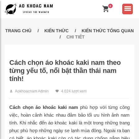
0
TRANG CHỦ
KIẾN THỨC
KIẾN THỨC TỔNG QUAN
CHI TIẾT
Cách chọn áo khoác kaki nam theo
từng yếu tố, nổi bật thần thái nam
tính!
Aokhoacnam Admin
4.024 lượt xem
Cách chọn áo khoác kaki nam
phù hợp với từng công
việc, hoàn cảnh khác nhau đảm bảo tối ưu hình ảnh nam
tính. Khi nhắc đến áo khoác kaki là một trong những trang
phục phù hợp những ngày se lạnh mùa đông. Ngoài ra bạn
có biết, áo khoác kaki còn có tác dụng chống nắng hiệu