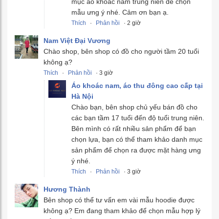
mục áo khoác nam trung niên để chọn
mẫu ưng ý nhé. Cảm ơn bạn ạ.
Thích
·
Phản hồi
· 2 giờ
Nam Việt Đại Vương
Chào shop, bên shop có đồ cho người tầm 20 tuổi
không ạ?
Thích
·
Phản hồi
· 3 giờ
Áo khoác nam, áo thu đông cao cấp tại
Hà Nội
Chào bạn, bên shop chủ yếu bán đồ cho
các bạn tầm 17 tuổi đến độ tuổi trung niên.
Bên mình có rất nhiều sản phẩm để bạn
chọn lựa, bạn có thể tham khảo danh mục
sản phẩm để chọn ra được mặt hàng ưng
ý nhé.
Thích
·
Phản hồi
· 3 giờ
Hương Thành
Bên shop có thể tư vấn em vài mẫu hoodie được
không ạ? Em đang tham khảo để chọn mẫu hợp lý