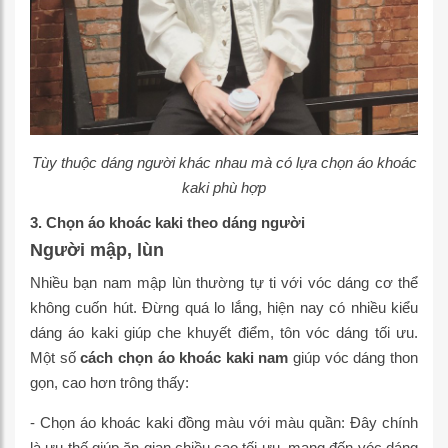
Tùy thuộc dáng người khác nhau mà có lựa chọn áo khoác
kaki phù hợp
3. Chọn áo khoác kaki theo dáng người
Người mập, lùn
Nhiều bạn nam mập lùn thường tự ti với vóc dáng cơ thể
không cuốn hút. Đừng quá lo lắng, hiện nay có nhiều kiểu
dáng áo kaki giúp che khuyết điểm, tôn vóc dáng tối ưu.
Một số
cách chọn áo khoác kaki nam
giúp vóc dáng thon
gọn, cao hơn trông thấy:
- Chọn áo khoác kaki đồng màu với màu quần: Đây chính
là ưu thế giúp ăn gian chiều cao tối ưu, mang đến vóc dáng