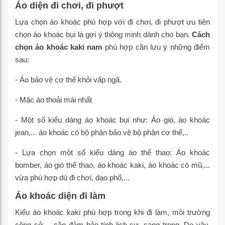
Áo diện đi chơi, đi phượt
Lựa chọn áo khoác phù hợp với đi chơi, đi phượt ưu tiên
chọn áo khoác bụi là gợi ý thông minh dành cho bạn.
Cách
chọn áo khoác kaki nam
phù hợp cần lưu ý những điểm
sau:
- Áo bảo vệ cơ thể khỏi vấp ngã.
- Mặc áo thoải mái nhất
- Một số kiểu dáng áo khoác bụi như: Áo gió, áo khoác
jean,... áo khoác có bộ phận bảo vệ bộ phận cơ thể,..
- Lựa chọn một số kiểu dáng áo thể thao: Áo khoác
bomber, áo gió thể thao, áo khoác kaki, áo khoác có mũ,...
vừa phù hợp dù đi chơi, dạo phố,...
Áo khoác diện đi làm
Kiểu áo khoác kaki phù hợp trong khi đi làm, môi trường
công sở,... cần đảm bảo tính lịch sự, sang trọng. Do vậy,