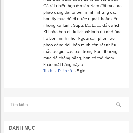
Có rất nhiều bạn ở miền Nam đặt mua áo
phao dáng dài từ bên mình, nhưng các
bạn ấy mua để đi nước ngoài, hoặc đến
những xứ lạnh: Sapa, Đà Lạt... để du lịch.
Khi nào bạn đi du lịch xứ lạnh thì nhớ ủng
hộ bên mình nhé. Ngoài sản phẩm áo
phao dáng dài, bên mình còn rất nhiều
mẫu áo gió, các bạn trong Nam thường
mua để chống nắng, bạn có thể tham
khảo mặt hàng này ạ.
Thích
·
Phản hồi
· 5 giờ
DANH MỤC