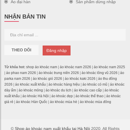
Áo đại hàn
Sản phẩm dừng nhập
NHẬN BẢN TIN
THEO DÕI
Đăng nhập
Từ khóa hot:
shop áo khoác nam
|
áo khoác nam 2026
|
áo khoác nam 2025
|
áo phao nam 2026
|
áo khoác trung niên 2026
|
áo khoác lông vũ 2026
|
áo
parka nam 2026
|
áo khoác gió 2026
|
áo khoác kaki 2026
|
áo thu đông
2026
|
áo khoác xuất khẩu
|
áo khoác hàng hiệu
|
áo khoác có mũ
|
áo khoác
dày ấm
|
áo khoác mỏng
|
áo khoác du lịch
|
áo khoác cao cấp
|
áo khoác
xuất khẩu
|
áo khoác Hà Nội
|
áo khoác đẹp
|
áo khoác thể thao
|
áo khoác
giá rẻ
|
áo khoác Hàn Quốc
|
áo khoác mùa hè
|
áo khoác mùa đông
©
Shop áo khoác nam xuất khẩu tại Hà Nội
2020. All Rights