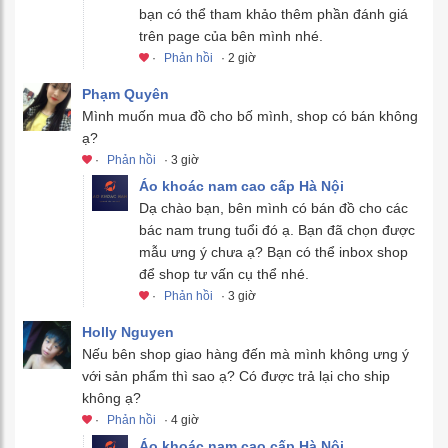
bạn có thể tham khảo thêm phần đánh giá
trên page của bên mình nhé.
·
Phản hồi
· 2 giờ
Phạm Quyên
Mình muốn mua đồ cho bố mình, shop có bán không
ạ?
·
Phản hồi
· 3 giờ
Áo khoác nam cao cấp Hà Nội
Dạ chào bạn, bên mình có bán đồ cho các
bác nam trung tuổi đó ạ. Bạn đã chọn được
mẫu ưng ý chưa ạ? Bạn có thể inbox shop
để shop tư vấn cụ thể nhé.
·
Phản hồi
· 3 giờ
Holly Nguyen
Nếu bên shop giao hàng đến mà mình không ưng ý
với sản phẩm thì sao ạ? Có được trả lại cho ship
không ạ?
·
Phản hồi
· 4 giờ
Áo khoác nam cao cấp Hà Nội