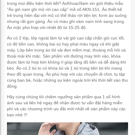
trong mọi điều kiện thời tiết? AoKhoacNam xin giới thiệu mẫu
"Áo gió nam ghi mũ rời cao cấp" mã số AKN-151. Áo thiết kế
trẻ trung hiện đại với mũ có thể tháo rời tiện lợi, form áo suông
nhưng rất gọn gàng. Áo có màu ghi xám nam tính sang trọng.
Áo mặc phù hợp với nhiệt độ từ 15-25 độ.
Áo có 2 lớp, lớp ngoài làm từ vải gió cao cấp chắn gió cực tốt,
có độ bền cao, không bai xù hay phai màu ngay cả khi giặt
máy. Lớp bên trong áo lót vải đen mềm mại, thoáng mồ hôi và
thoải mái khi mặc. Sản phẩm với đường may tinh xảo, khóa
được làm từ hợp kim không rỉ giúp tăng độ bền và dễ dàng khi
kéo. Áo có 2 túi to có khóa túi và 1 túi trong tiện lợi khi mang
theo đồ quan trọng. Áo phù hợp với các chuyến đi chơi, tụ tập
cùng bạn bè, hoặc những sự kiện ngoài trời khi thời tiết vào thu
đông.
Hãy cùng chúng tôi chiêm ngưỡng sản phẩm qua 1 số hình
ảnh sau và liên hệ ngay để nhận được tư vấn đặt hàng miễn
phí và các chương trình ưu đãi mới nhất về sản phẩm này các
bạn nhé !!!