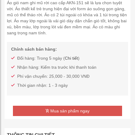
Áo gió nam ghi mũ rời cao cấp AKN-151 sẽ là lựa chọn tuyệt
vời. Áo thiết kế trẻ trung hiện đại với form áo suông gọn gàng,
mũ có thể tháo rời. Áo có 2 túi ngoài có khóa và 1 túi trong tiện
lợi. Áo may lớp ngoài là vải gió dày dặn chắn gió tốt, không bai
xù, bền màu, lớp trong lót vải đen mềm mại. Áo có màu ghi
sang trọng nam tính.
Chính sách bán hàng:
Đổi hàng: Trong 5 ngày (
Chi tiết
)
Nhận hàng: Kiểm tra trước khi thanh toán
Phí vận chuyển: 25,000 - 30,000 VNĐ
Thời gian nhận: 1 - 3 ngày
Mua sản phẩm ngay