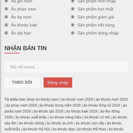
Áo gió nam
Sản phẩm mới nhập
Áo phao nam
Sản phẩm hot nhất
Áo dạ nam
Sản phẩm giảm giá
Áo khoác kaki
Sản phẩm hết hàng
Áo đại hàn
Sản phẩm dừng nhập
NHẬN BẢN TIN
THEO DÕI
Đăng nhập
Từ khóa hot:
shop áo khoác nam
|
áo khoác nam 2026
|
áo khoác nam 2025
|
áo phao nam 2026
|
áo khoác trung niên 2026
|
áo khoác lông vũ 2026
|
áo
parka nam 2026
|
áo khoác gió 2026
|
áo khoác kaki 2026
|
áo thu đông
2026
|
áo khoác xuất khẩu
|
áo khoác hàng hiệu
|
áo khoác có mũ
|
áo khoác
dày ấm
|
áo khoác mỏng
|
áo khoác du lịch
|
áo khoác cao cấp
|
áo khoác
xuất khẩu
|
áo khoác Hà Nội
|
áo khoác đẹp
|
áo khoác thể thao
|
áo khoác