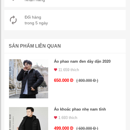
Đổi hàng
trong 5 ngày
SẢN PHẨM LIÊN QUAN
Áo phao nam đen dày dặn 2020
11.659 thích
650.000 Đ
( 800.000 Đ )
Áo khoác phao nhẹ nam tính
1.693 thích
499.000 Đ
( 600.000 Đ )