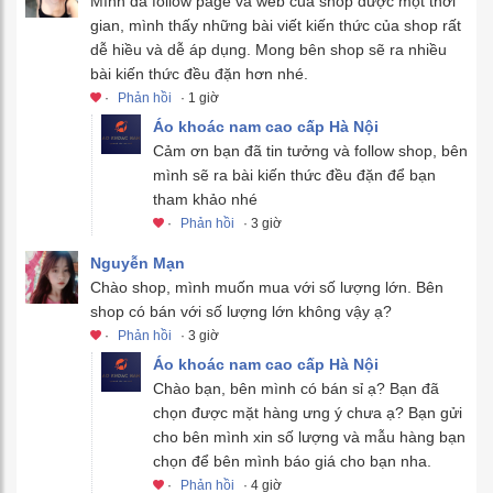
Mình đã follow page và web của shop được một thời
gian, mình thấy những bài viết kiến thức của shop rất
dễ hiều và dễ áp dụng. Mong bên shop sẽ ra nhiều
bài kiến thức đều đặn hơn nhé.
·
Phản hồi
· 1 giờ
Áo khoác nam cao cấp Hà Nội
Cảm ơn bạn đã tin tưởng và follow shop, bên
mình sẽ ra bài kiến thức đều đặn để bạn
tham khảo nhé
·
Phản hồi
· 3 giờ
Nguyễn Mạn
Chào shop, mình muốn mua với số lượng lớn. Bên
shop có bán với số lượng lớn không vậy ạ?
·
Phản hồi
· 3 giờ
Áo khoác nam cao cấp Hà Nội
Chào bạn, bên mình có bán sỉ ạ? Bạn đã
chọn được mặt hàng ưng ý chưa ạ? Bạn gửi
cho bên mình xin số lượng và mẫu hàng bạn
chọn để bên mình báo giá cho bạn nha.
·
Phản hồi
· 4 giờ