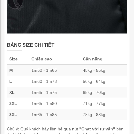
BẢNG SIZE CHI TIẾT
Size
Chiều cao
Cân nặng
M
1m50 - 1m65
45kg - 55kg
L
1m60 - 1m73
56kg - 64kg
XL
1m65 - 1m75
65kg - 70kg
2XL
1m65 - 1m80
71kg - 77kg
3XL
1m65 - 1m85
78kg - 83kg
Chú ý: Quý khách hãy liên hệ qua nút
"Chat với tư vấn"
bên