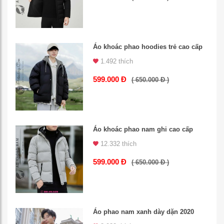
Áo khoác phao hoodies trẻ cao cấp
1.492 thích
599.000 Đ
( 650.000 Đ )
Áo khoác phao nam ghi cao cấp
12.332 thích
599.000 Đ
( 650.000 Đ )
Áo phao nam xanh dày dặn 2020