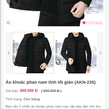
1.577 thích
Áo khoác phao nam tính tối giản (AKN-235)
499.000 Đ
Giá bán:
( 600.000 Đ )
Tình trạng:
Còn hàng
Bạn cần 1 chiếc áo khoác phao nam cao cấp dày dặn cho thu