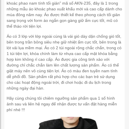
khoác phao nam tính tối giản" mã số AKN-235, đây là 1 trong
những mẫu áo khoác phao xuất khẩu mới và cao cấp dành cho
mùa đông năm nay. Áo được thiết kế theo phong cách tối giản
sang trọng với form áo ngắn gọn gàng giữ ấm cực tốt, mũ có
thể tháo rời tiện lợi.
Áo có 3 lớp với lớp ngoài cùng là vải gió dày dặn chống gió tốt,
bên trong trần bông siêu nhẹ giữ nhiệt ấm cực tốt, bên trong là
lót vải lụa mềm mại. Áo có 2 túi ngoài rộng chắc chắn, trong có
1 túi tiện lợi, khóa chính làm từ nhựa cao cấp mặt khóa bằng
hợp kim không rỉ cao cấp. Áo được gia công tinh xảo với
đường chỉ chắc chắn làm lên chất lượng sản phẩm. Áo có thể
giặt máy nên vô cùng tiện lợi. Áo có màu đen tuyền nam tính
dễ phối đồ. Sản phẩm rất phù hợp cho các bạn trẻ sử dụng
cho các hoạt động ngoài trời, đi chơi hoặc đi du lịch trong
những ngày đại hàn.
Hãy cùng chúng tôi chiêm ngưỡng sản phẩm qua 1 số hình
ảnh sau và liên hệ ngay để nhận được tư vấn đặt hàng miễn
phí nhé !!!