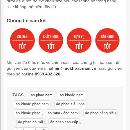
dưới để được hỗ trợ chọn size nếu các thông số trong bảng
size không thể hiện đầy đủ.
Chúng tôi cam kết:
Mọi vấn đề thắc mắc về chính sách của chúng tôi, bạn có thể
gửi yêu cầu qua email
admin@aokhoacnam.vn
hoặc gọi điện
theo số hotline
0969.432.820
.
TAGS
,
,
áo phao nam
áo khoác nam
,
,
áo khoác phao nam
áo phao siêu nhẹ
,
,
áo khoác phao
áo mùa đông nam
áo phao hàng hiệu
,
,
,
áo phao có mũ
áo phao cao cấp