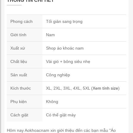
THÔNG TIN CHI TIẾT
Phong cách
Tối giản sang trọng
Giới tính
Nam
Xuất xứ
Shop áo khoác nam
Chất liệu
Vải gió + bông siêu nhẹ
Sản xuất
Công nghiệp
Kích thước
XL, 2XL, 3XL, 4XL, 5XL (
Xem tính size
)
Phụ kiện
Không
Cách giặt
Có thể giặt máy
Hôm nay Aokhoacnam xin giới thiệu đến các bạn mẫu "Áo