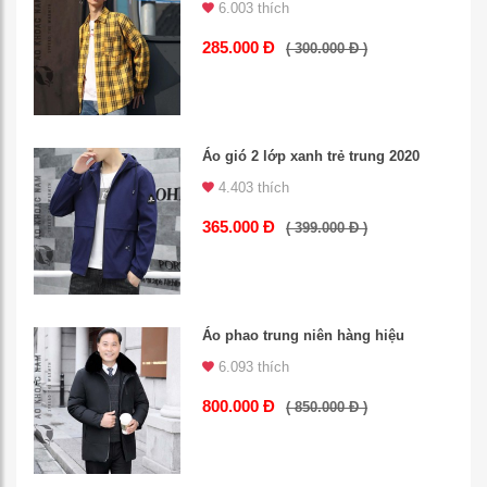
6.003 thích
285.000 Đ
( 300.000 Đ )
Áo gió 2 lớp xanh trẻ trung 2020
4.403 thích
365.000 Đ
( 399.000 Đ )
Áo phao trung niên hàng hiệu
6.093 thích
800.000 Đ
( 850.000 Đ )