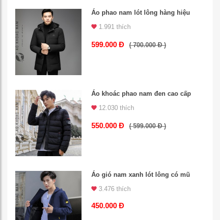
Áo phao nam lót lông hàng hiệu
1.991 thích
599.000 Đ
( 700.000 Đ )
Áo khoác phao nam đen cao cấp
12.030 thích
550.000 Đ
( 599.000 Đ )
Áo gió nam xanh lót lông có mũ
3.476 thích
450.000 Đ