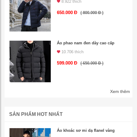
8.922 thích
650.000 Đ
( 800.000 Đ )
Áo phao nam đen dày cao cấp
10.706 thích
599.000 Đ
( 650.000 Đ )
Xem thêm
SẢN PHẨM HOT NHẤT
Áo khoác sơ mi dạ flanel vàng