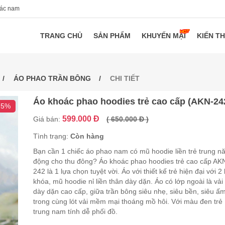
oác nam
TRANG CHỦ
SẢN PHẨM
KHUYẾN MẠI
KIẾN T
ÁO PHAO TRẦN BÔNG
CHI TIẾT
Áo khoác phao hoodies trẻ cao cấp (AKN-24
 5%
599.000 Đ
Giá bán:
( 650.000 Đ )
Tình trạng:
Còn hàng
Bạn cần 1 chiếc áo phao nam có mũ hoodie liền trẻ trung n
động cho thu đông? Áo khoác phao hoodies trẻ cao cấp AK
242 là 1 lựa chọn tuyệt vời. Áo với thiết kế trẻ hiện đại với 2
khóa, mũ hoodie nỉ liền thân dày dặn. Áo có lớp ngoài là vải
dày dặn cao cấp, giữa trần bông siêu nhẹ, siêu bền, siêu ấm
trong cùng lót vải mềm mại thoáng mồ hôi. Với màu đen trẻ
trung nam tính dễ phối đồ.