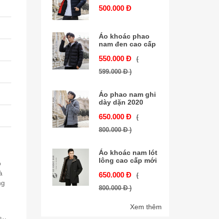
500.000 Đ
Áo khoác phao
nam đen cao cấp
550.000 Đ
(
599.000 Đ )
Áo phao nam ghi
dày dặn 2020
650.000 Đ
(
800.000 Đ )
Áo khoác nam lót
lông cao cấp mới
o
à
650.000 Đ
(
ng
800.000 Đ )
Xem thêm