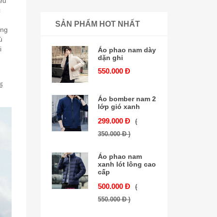
iêu
c
SẢN PHẨM HOT NHẤT
ợng
ù
i
Áo phao nam dày
dặn ghi
550.000 Đ
ể
Áo bomber nam 2
lớp gió xanh
299.000 Đ
(
350.000 Đ )
Áo phao nam
xanh lót lông cao
cấp
500.000 Đ
(
550.000 Đ )