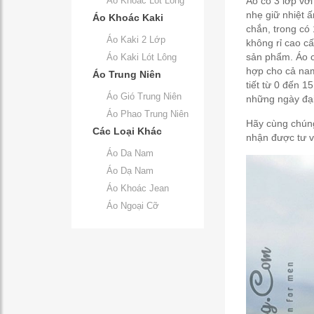
Áo Khoác Lót Lông
Áo có 3 lớp với
nhẹ giữ nhiệt ấ
Áo Khoác Kaki
chắn, trong có
Áo Kaki 2 Lớp
không rỉ cao c
sản phẩm. Áo c
Áo Kaki Lót Lông
hợp cho cả nam
Áo Trung Niên
tiết từ 0 đến 1
Áo Gió Trung Niên
những ngày đại
Áo Phao Trung Niên
Hãy cùng chúng
Các Loại Khác
nhận được tư v
Áo Da Nam
Áo Dạ Nam
Áo Khoác Jean
Áo Ngoại Cỡ