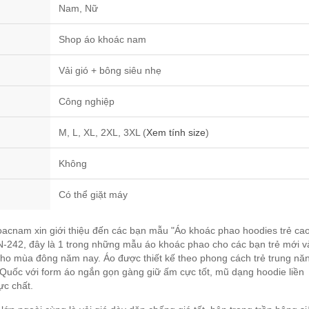
Nam, Nữ
Shop áo khoác nam
Vải gió + bông siêu nhẹ
Công nghiệp
M, L, XL, 2XL, 3XL (
Xem tính size
)
Không
Có thể giặt máy
cnam xin giới thiệu đến các bạn mẫu "Áo khoác phao hoodies trẻ ca
-242, đây là 1 trong những mẫu áo khoác phao cho các bạn trẻ mới v
ho mùa đông năm nay. Áo được thiết kế theo phong cách trẻ trung nă
Quốc với form áo ngắn gọn gàng giữ ấm cực tốt, mũ dạng hoodie liền
ực chất.