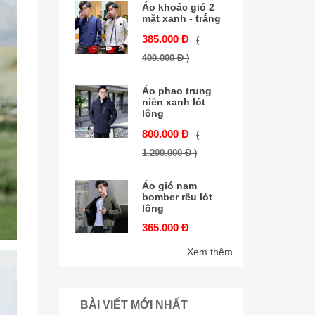
Áo khoác gió 2
mặt xanh - trắng
385.000 Đ
(
400.000 Đ )
Áo phao trung
niên xanh lót
lông
800.000 Đ
(
1.200.000 Đ )
Áo gió nam
bomber rêu lót
lông
365.000 Đ
Xem thêm
BÀI VIẾT MỚI NHẤT