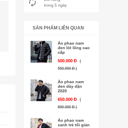
trong 5 ngày
SẢN PHẨM LIÊN QUAN
Áo phao nam
đen lót lông cao
cấp
500.000 Đ
(
550.000 Đ )
Áo phao nam
đen dày dặn
2020
650.000 Đ
(
800.000 Đ )
Áo phao nam
xanh trẻ tối giản