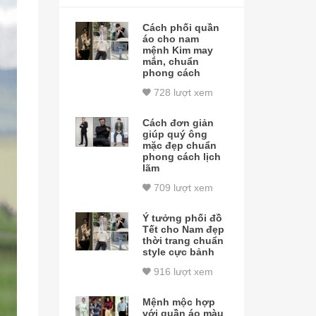
Cách phối quần
áo cho nam
mệnh Kim may
mắn, chuẩn
phong cách
728 lượt xem
Cách đơn giản
giúp quý ông
mặc đẹp chuẩn
phong cách lịch
lãm
709 lượt xem
Ý tưởng phối đồ
Tết cho Nam đẹp
thời trang chuẩn
style cực bảnh
916 lượt xem
Mệnh mộc hợp
với quần áo màu