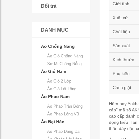
Giới tính
Đổi trả
Xuất xứ
DANH MỤC
Chất liệu
Sản xuất
Áo Chống Nắng
Áo Gió Chống Nắng
Kích thước
Sơ Mi Chống Nắng
Áo Gió Nam
Phụ kiện
Áo Gió 2 Lớp
Cách giặt
Áo Gió Lót Lông
Áo Phao Nam
Hôm nay Aokhoa
Áo Phao Trần Bông
cấp" mã số AKN
Áo Phao Lông Vũ
cao cấp dành c
Áo Đại Hàn
động kiểu Hàn 
thân dày dặn c
Áo Phao Dáng Dài