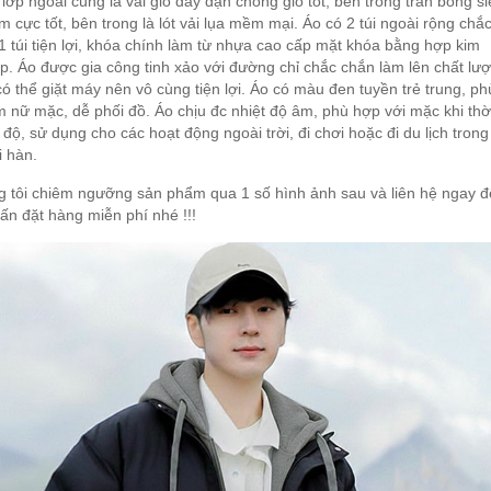
 lớp ngoài cùng là vải gió dày dặn chống gió tốt, bên trong trần bông s
m cực tốt, bên trong là lót vải lụa mềm mại. Áo có 2 túi ngoài rộng chắ
 1 túi tiện lợi, khóa chính làm từ nhựa cao cấp mặt khóa bằng hợp kim
ấp. Áo được gia công tinh xảo với đường chỉ chắc chắn làm lên chất lư
ó thể giặt máy nên vô cùng tiện lợi. Áo có màu đen tuyền trẻ trung, ph
 nữ mặc, dễ phối đồ. Áo chịu đc nhiệt độ âm, phù hợp với mặc khi thờ
5 độ, sử dụng cho các hoạt động ngoài trời, đi chơi hoặc đi du lịch trong
 hàn.
 tôi chiêm ngưỡng sản phẩm qua 1 số hình ảnh sau và liên hệ ngay đ
ấn đặt hàng miễn phí nhé !!!