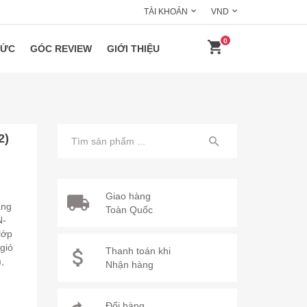
TÀI KHOẢN
VND
0
HỨC
GÓC REVIEW
GIỚI THIỆU
2)
Giao hàng
ăng
Toàn Quốc
N-
 lớp
 gió
Thanh toán khi
,
Nhận hàng
Đổi hàng