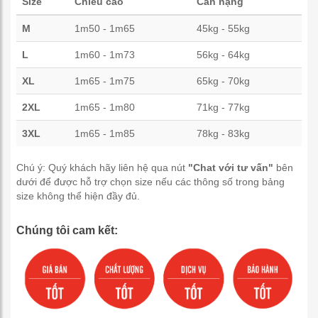
Size
Chiều cao
Cân nặng
M
1m50 - 1m65
45kg - 55kg
L
1m60 - 1m73
56kg - 64kg
XL
1m65 - 1m75
65kg - 70kg
2XL
1m65 - 1m80
71kg - 77kg
3XL
1m65 - 1m85
78kg - 83kg
Chú ý: Quý khách hãy liên hệ qua nút
"Chat với tư vấn"
bên
dưới để được hỗ trợ chọn size nếu các thông số trong bảng
size không thể hiện đầy đủ.
Chúng tôi cam kết: