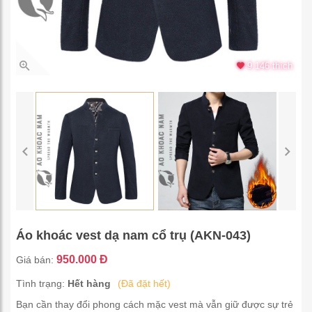
9.146 thích
Áo khoác vest dạ nam cổ trụ (AKN-043)
950.000 Đ
Giá bán:
Tình trạng:
Hết hàng
(Đã đặt hết)
Bạn cần thay đổi phong cách mặc vest mà vẫn giữ được sự trẻ