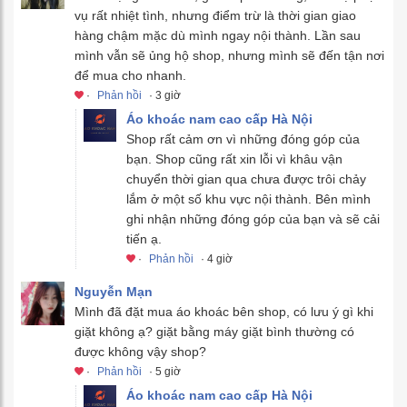
vụ rất nhiệt tình, nhưng điểm trừ là thời gian giao
hàng chậm mặc dù mình ngay nội thành. Lần sau
mình vẫn sẽ ủng hộ shop, nhưng mình sẽ đến tận nơi
để mua cho nhanh.
·
Phản hồi
· 3 giờ
Áo khoác nam cao cấp Hà Nội
Shop rất cảm ơn vì những đóng góp của
bạn. Shop cũng rất xin lỗi vì khâu vận
chuyển thời gian qua chưa được trôi chảy
lắm ở một số khu vực nội thành. Bên mình
ghi nhận những đóng góp của bạn và sẽ cải
tiến ạ.
·
Phản hồi
· 4 giờ
Nguyễn Mạn
Mình đã đặt mua áo khoác bên shop, có lưu ý gì khi
giặt không ạ? giặt bằng máy giặt bình thường có
được không vậy shop?
·
Phản hồi
· 5 giờ
Áo khoác nam cao cấp Hà Nội