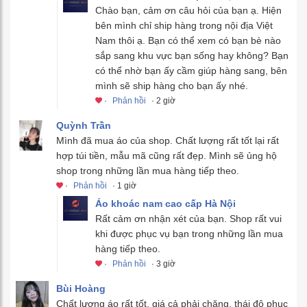
Chào bạn, cảm ơn câu hỏi của bạn ạ. Hiện
bên mình chỉ ship hàng trong nội địa Việt
Nam thôi ạ. Bạn có thể xem có bạn bè nào
sắp sang khu vực bạn sống hay không? Bạn
có thể nhờ bạn ấy cầm giúp hàng sang, bên
mình sẽ ship hàng cho bạn ấy nhé.
·
Phản hồi
· 2 giờ
Quỳnh Trần
Mình đã mua áo của shop. Chất lượng rất tốt lại rất
hợp túi tiền, mẫu mã cũng rất đẹp. Mình sẽ ủng hộ
shop trong những lần mua hàng tiếp theo.
·
Phản hồi
· 1 giờ
Áo khoác nam cao cấp Hà Nội
Rất cảm ơn nhận xét của bạn. Shop rất vui
khi được phục vụ bạn trong những lần mua
hàng tiếp theo.
·
Phản hồi
· 3 giờ
Bùi Hoàng
Chất lượng áo rất tốt, giá cả phải chăng, thái độ phục