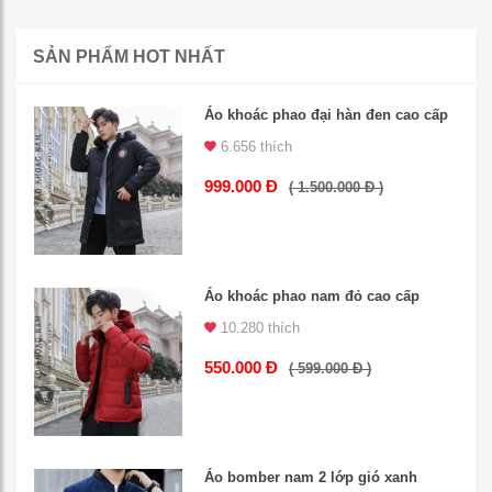
SẢN PHẨM HOT NHẤT
Áo khoác phao đại hàn đen cao cấp
6.656 thích
999.000 Đ
( 1.500.000 Đ )
Áo khoác phao nam đỏ cao cấp
10.280 thích
550.000 Đ
( 599.000 Đ )
Áo bomber nam 2 lớp gió xanh