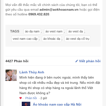
Mọi vấn đề thắc mắc về chính sách của chúng tôi, bạn có thể
gửi yêu cầu qua email
admin@aokhoacnam.vn
hoặc gọi điện
theo số hotline
0969.432.820
.
TAGS
,
,
,
áo dạ nam
áo vest nam
áo vest dạ
,
,
vest nam cao cấp
áo khoác dạ
áo vest dạ cổ trụ
4427 Phản hồi
Viết phản hồi
Lành Thùy Anh
Mình hiện đang ở bên nước ngoài, mình thấy bên
shop có rất nhiều mẫu đẹp và trẻ trung. Nếu mình đặt
hàng thì shop có ship hàng ra ngoài lãnh thổ Việt
Nam được không ạ?
·
Phản hồi
· 2 giờ
Áo khoác nam cao cấp Hà Nội