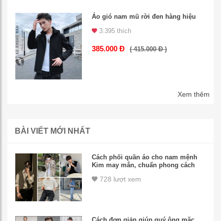
Áo gió nam mũ rời đen hàng hiệu
3.395 thích
385.000 Đ
( 415.000 Đ )
Xem thêm
BÀI VIẾT MỚI NHẤT
Cách phối quần áo cho nam mệnh
Kim may mắn, chuẩn phong cách
728 lượt xem
Cách đơn giản giúp quý ông mặc