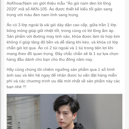
AoKhoacNam xin giới thiệu mẫu "Áo gió nam đen lót lông
2020" mã số AKN-105. Áo được thiết kế kiểu tối giản sang
trọng với màu đen nam tính sang trọng.
Áo có 3 lớp ngoài là vải gió dày dặn cao cấp, giữa trần 1 lớp
bông mỏng giúp giữ nhiệt tốt, trong cùng có lót lông ấm áp.
Sản phẩm với đường may tinh xảo, khóa được làm từ hợp kim
không rỉ giúp tăng độ bền và dễ dàng khi kéo, và khóa có lớp
chắn gió lọt qua. Áo có 2 túi ngoài và 1 túi trong tiện lợi khi
mang theo đồ quan trọng. Đây chắc chắn sẽ là 1 sự lựa chọn
hàng đầu dành cho bạn cho thu đông năm nay.
Hãy cùng chúng tôi chiêm ngưỡng sản phẩm qua 1 số hình
ảnh sau và liên hệ ngay để nhận được tư vấn đặt hàng miễn
phí và các chương trình ưu đãi mới nhất về sản phẩm này các
bạn nhé !!!