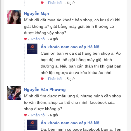
·
Phản hồi
· 4 giờ
Nguyễn Mạn
Mình đã đặt mua áo khoác bên shop, có lưu ý gì khi
giặt không ạ? giặt bằng máy giặt bình thường có
được không vậy shop?
·
Phản hồi
· 4 giờ
Áo khoác nam cao cấp Hà Nội
Cảm ơn bạn vì đã đặt hàng bên shop ạ. Áo
bạn đặt có thể giặt bằng máy giặt bình
thường ạ. Nếu bạn cẩn thận thì khi giặt bạn
nhớ lộn ngược áo và kéo khóa áo nhé.
·
Phản hồi
· 5 giờ
Nguyễn Văn Phương
Mình đã tìm được mẫu ưng ý, nhưng mình cần shop
tư vấn thêm, shop có thể cho mình facebook của
shop được không ạ?
·
Phản hồi
· 6 giờ
Áo khoác nam cao cấp Hà Nội
Dạ, bên mình có page facebook bạn ạ. Tên