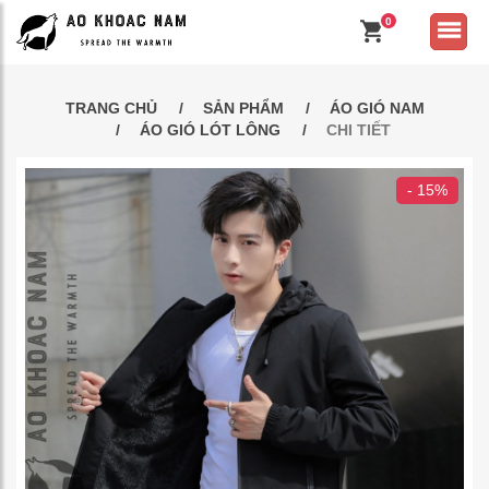
0
TRANG CHỦ
SẢN PHẨM
ÁO GIÓ NAM
ÁO GIÓ LÓT LÔNG
CHI TIẾT
- 15%