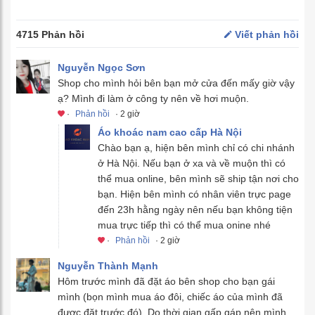
4715 Phản hồi
Viết phản hồi
Nguyễn Ngọc Sơn
Shop cho mình hỏi bên bạn mở cửa đến mấy giờ vậy
ạ? Mình đi làm ở công ty nên về hơi muộn.
·
Phản hồi
· 2 giờ
Áo khoác nam cao cấp Hà Nội
Chào bạn ạ, hiện bên mình chỉ có chi nhánh
ở Hà Nội. Nếu bạn ở xa và về muộn thì có
thể mua online, bên mình sẽ ship tận nơi cho
bạn. Hiện bên mình có nhân viên trực page
đến 23h hằng ngày nên nếu bạn không tiện
mua trực tiếp thì có thể mua onine nhé
·
Phản hồi
· 2 giờ
Nguyễn Thành Mạnh
Hôm trước mình đã đặt áo bên shop cho bạn gái
mình (bọn mình mua áo đôi, chiếc áo của mình đã
được đặt trước đó). Do thời gian gấp gáp nên mình