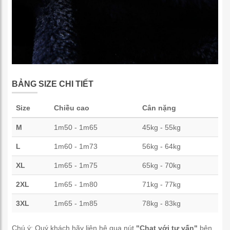
BẢNG SIZE CHI TIẾT
Size
Chiều cao
Cân nặng
M
1m50 - 1m65
45kg - 55kg
L
1m60 - 1m73
56kg - 64kg
XL
1m65 - 1m75
65kg - 70kg
2XL
1m65 - 1m80
71kg - 77kg
3XL
1m65 - 1m85
78kg - 83kg
Chú ý: Quý khách hãy liên hệ qua nút
"Chat với tư vấn"
bên