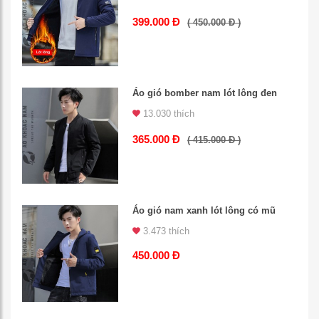
399.000 Đ
( 450.000 Đ )
Áo gió bomber nam lót lông đen
13.030 thích
365.000 Đ
( 415.000 Đ )
Áo gió nam xanh lót lông có mũ
3.473 thích
450.000 Đ