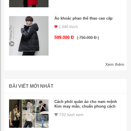
Áo khoác phao thể thao cao cấp
1.640 thích
599.000 Đ
( 750.000 Đ )
Xem thêm
BÀI VIẾT MỚI NHẤT
Cách phối quần áo cho nam mệnh
Kim may mắn, chuẩn phong cách
732 lượt xem