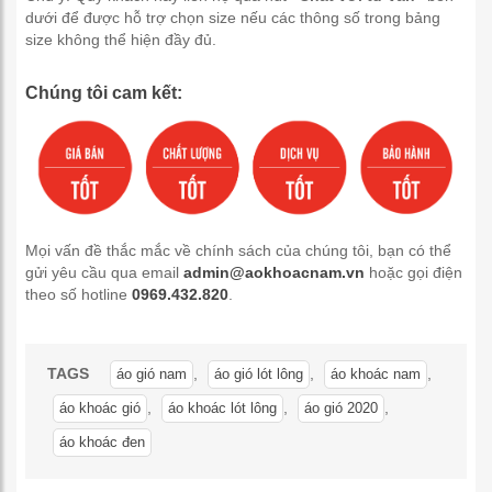
dưới để được hỗ trợ chọn size nếu các thông số trong bảng
size không thể hiện đầy đủ.
Chúng tôi cam kết:
Mọi vấn đề thắc mắc về chính sách của chúng tôi, bạn có thể
gửi yêu cầu qua email
admin@aokhoacnam.vn
hoặc gọi điện
theo số hotline
0969.432.820
.
TAGS
,
,
,
áo gió nam
áo gió lót lông
áo khoác nam
,
,
,
áo khoác gió
áo khoác lót lông
áo gió 2020
áo khoác đen