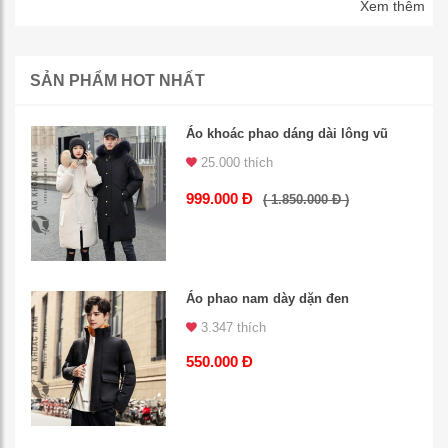
Xem thêm
SẢN PHẨM HOT NHẤT
Áo khoác phao dáng dài lông vũ
25.000 thích
999.000 Đ
( 1.850.000 Đ )
Áo phao nam dày dặn đen
3.347 thích
550.000 Đ