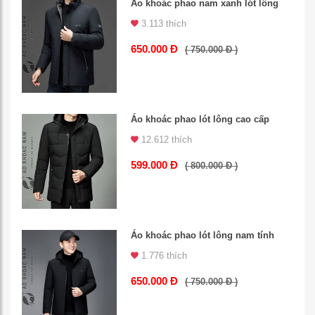
Áo khoác phao nam xanh lót lông
3.113 thích
650.000 Đ
( 750.000 Đ )
Áo khoác phao lót lông cao cấp
12.612 thích
599.000 Đ
( 800.000 Đ )
Áo khoác phao lót lông nam tính
1.776 thích
650.000 Đ
( 750.000 Đ )