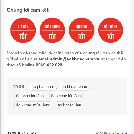
Chúng tôi cam kết:
Mọi vấn đề thắc mắc về chính sách của chúng tôi, bạn có thể
gửi yêu cầu qua email
admin@aokhoacnam.vn
hoặc gọi điện
theo số hotline
0969.432.820
.
TAGS
,
,
áo phao nam
áo khoác phao
,
,
áo phao lót lông
áo khoác lót lông
,
áo khoác mùa đông
áo khoác đen
4739 Phản hồi
Viết phản hồi