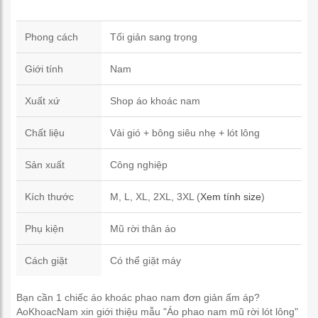
Phong cách
Tối giản sang trọng
Giới tính
Nam
Xuất xứ
Shop áo khoác nam
Chất liệu
Vải gió + bông siêu nhẹ + lót lông
Sản xuất
Công nghiệp
Kích thước
M, L, XL, 2XL, 3XL (
Xem tính size
)
Phụ kiện
Mũ rời thân áo
Cách giặt
Có thể giặt máy
Bạn cần 1 chiếc áo khoác phao nam đơn giản ấm áp?
AoKhoacNam xin giới thiệu mẫu "Áo phao nam mũ rời lót lông"