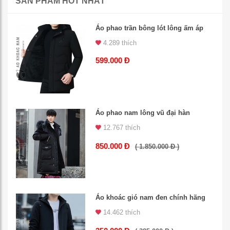
SẢN PHẨM HOT NHẤT
Áo phao trần bông lót lông ấm áp
4.289 thích
599.000 Đ
Áo phao nam lông vũ đại hàn
12.767 thích
850.000 Đ
( 1.850.000 Đ )
Áo khoác gió nam đen chính hãng
14.462 thích