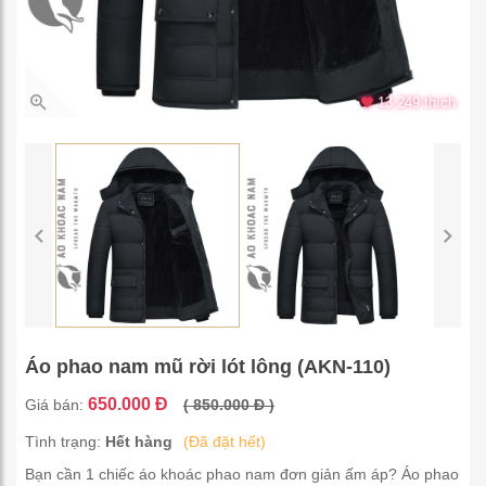
13.249 thích
Áo phao nam mũ rời lót lông (AKN-110)
650.000 Đ
Giá bán:
( 850.000 Đ )
Tình trạng:
Hết hàng
(Đã đặt hết)
Bạn cần 1 chiếc áo khoác phao nam đơn giản ấm áp? Áo phao