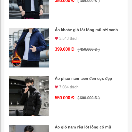
350.000 Đ
( 385.000 Đ )
Áo khoác gió lót lông mũ rời xanh
3.543 thích
399.000 Đ
( 450.000 Đ )
Áo phao nam teen đen cực đẹp
7.084 thích
550.000 Đ
( 600.000 Đ )
Áo gió nam rêu lót lông có mũ