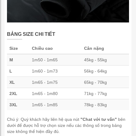
BẢNG SIZE CHI TIẾT
Size
Chiều cao
Cân nặng
M
1m50 - 1m65
45kg - 55kg
L
1m60 - 1m73
56kg - 64kg
XL
1m65 - 1m75
65kg - 70kg
2XL
1m65 - 1m80
71kg - 77kg
3XL
1m65 - 1m85
78kg - 83kg
Chú ý: Quý khách hãy liên hệ qua nút
"Chat với tư vấn"
bên
dưới để được hỗ trợ chọn size nếu các thông số trong bảng
size không thể hiện đầy đủ.