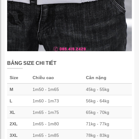
BẢNG SIZE CHI TIẾT
Size
Chiều cao
Cân nặng
M
1m50 - 1m65
45kg - 55kg
L
1m60 - 1m73
56kg - 64kg
XL
1m65 - 1m75
65kg - 70kg
2XL
1m65 - 1m80
71kg - 77kg
3XL
1m65 - 1m85
78kg - 83kg