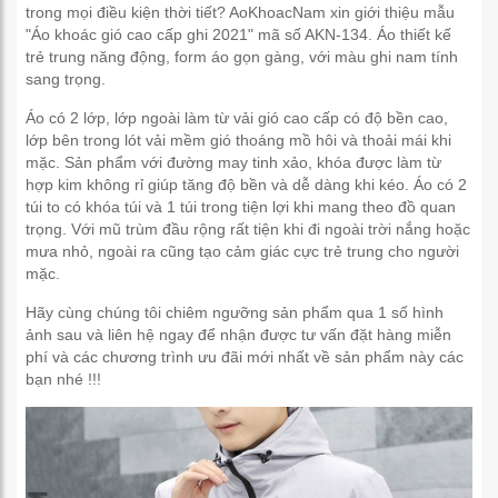
trong mọi điều kiện thời tiết? AoKhoacNam xin giới thiệu mẫu
"Áo khoác gió cao cấp ghi 2021" mã số AKN-134. Áo thiết kế
trẻ trung năng động, form áo gọn gàng, với màu ghi nam tính
sang trọng.
Áo có 2 lớp, lớp ngoài làm từ vải gió cao cấp có độ bền cao,
lớp bên trong lót vải mềm gió thoáng mồ hôi và thoải mái khi
mặc. Sản phẩm với đường may tinh xảo, khóa được làm từ
hợp kim không rỉ giúp tăng độ bền và dễ dàng khi kéo. Áo có 2
túi to có khóa túi và 1 túi trong tiện lợi khi mang theo đồ quan
trọng. Với mũ trùm đầu rộng rất tiện khi đi ngoài trời nắng hoặc
mưa nhỏ, ngoài ra cũng tạo cảm giác cực trẻ trung cho người
mặc.
Hãy cùng chúng tôi chiêm ngưỡng sản phẩm qua 1 số hình
ảnh sau và liên hệ ngay để nhận được tư vấn đặt hàng miễn
phí và các chương trình ưu đãi mới nhất về sản phẩm này các
bạn nhé !!!