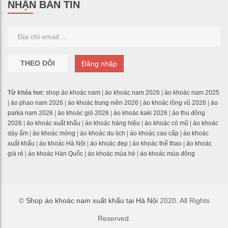
NHẬN BẢN TIN
THEO DÕI
Đăng nhập
Từ khóa hot:
shop áo khoác nam
|
áo khoác nam 2026
|
áo khoác nam 2025
|
áo phao nam 2026
|
áo khoác trung niên 2026
|
áo khoác lông vũ 2026
|
áo
parka nam 2026
|
áo khoác gió 2026
|
áo khoác kaki 2026
|
áo thu đông
2026
|
áo khoác xuất khẩu
|
áo khoác hàng hiệu
|
áo khoác có mũ
|
áo khoác
dày ấm
|
áo khoác mỏng
|
áo khoác du lịch
|
áo khoác cao cấp
|
áo khoác
xuất khẩu
|
áo khoác Hà Nội
|
áo khoác đẹp
|
áo khoác thể thao
|
áo khoác
giá rẻ
|
áo khoác Hàn Quốc
|
áo khoác mùa hè
|
áo khoác mùa đông
©
Shop áo khoác nam xuất khẩu tại Hà Nội
2020. All Rights
Reserved.