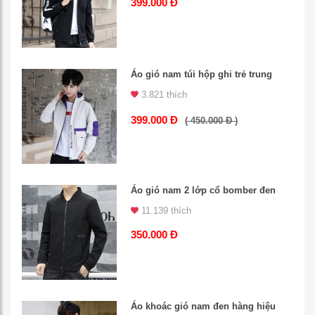
399.000 Đ
Áo gió nam túi hộp ghi trẻ trung
3.821 thích
399.000 Đ
( 450.000 Đ )
Áo gió nam 2 lớp cổ bomber đen
11.139 thích
350.000 Đ
Áo khoác gió nam đen hàng hiệu