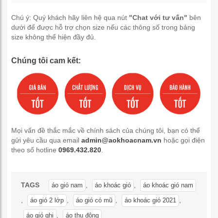
Chú ý: Quý khách hãy liên hệ qua nút
"Chat với tư vấn"
bên
dưới để được hỗ trợ chọn size nếu các thông số trong bảng
size không thể hiện đầy đủ.
Chúng tôi cam kết:
Mọi vấn đề thắc mắc về chính sách của chúng tôi, bạn có thể
gửi yêu cầu qua email
admin@aokhoacnam.vn
hoặc gọi điện
theo số hotline
0969.432.820
.
TAGS
,
,
áo gió nam
áo khoác gió
áo khoác gió nam
,
,
,
,
áo gió 2 lớp
áo gió có mũ
áo khoác gió 2021
,
áo gió ghi
áo thu đông