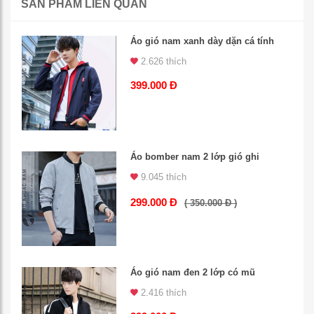
SẢN PHẨM LIÊN QUAN
Áo gió nam xanh dày dặn cá tính
2.626 thích
399.000 Đ
Áo bomber nam 2 lớp gió ghi
9.045 thích
299.000 Đ
( 350.000 Đ )
Áo gió nam đen 2 lớp có mũ
2.416 thích