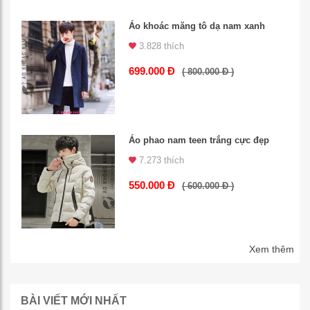
Áo khoác măng tô dạ nam xanh
3.828 thích
699.000 Đ
( 800.000 Đ )
Áo phao nam teen trắng cực đẹp
7.273 thích
550.000 Đ
( 600.000 Đ )
Xem thêm
BÀI VIẾT MỚI NHẤT