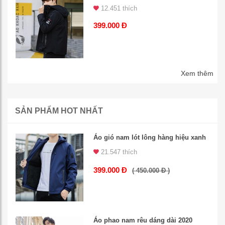
12.451 thích
399.000 Đ
Xem thêm
SẢN PHẨM HOT NHẤT
Áo gió nam lót lông hàng hiệu xanh
21.547 thích
399.000 Đ
( 450.000 Đ )
Áo phao nam rêu dáng dài 2020