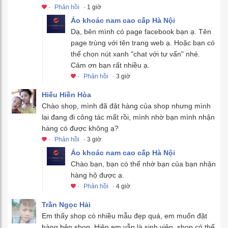
·
Phản hồi
· 1 giờ
Áo khoác nam cao cấp Hà Nội
Dạ, bên mình có page facebook bạn ạ. Tên
page trùng với tên trang web ạ. Hoặc bạn có
thể chọn nút xanh "chat với tư vấn" nhé.
Cảm ơn bạn rất nhiều ạ.
·
Phản hồi
· 3 giờ
Hiếu Hiền Hòa
Chào shop, mình đã đặt hàng của shop nhưng mình
lại đang đi công tác mất rồi, mình nhờ bạn mình nhận
hàng có được không ạ?
·
Phản hồi
· 3 giờ
Áo khoác nam cao cấp Hà Nội
Chào bạn, bạn có thể nhờ bạn của bạn nhận
hàng hộ được ạ.
·
Phản hồi
· 4 giờ
Trần Ngọc Hải
Em thấy shop có nhiều mẫu đẹp quá, em muốn đặt
hàng bên shop. Hiện em vẫn là sinh viên, shop có thể