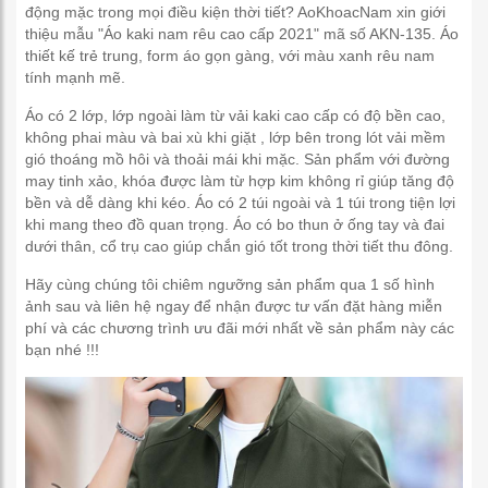
động mặc trong mọi điều kiện thời tiết? AoKhoacNam xin giới
thiệu mẫu "Áo kaki nam rêu cao cấp 2021" mã số AKN-135. Áo
thiết kế trẻ trung, form áo gọn gàng, với màu xanh rêu nam
tính mạnh mẽ.
Áo có 2 lớp, lớp ngoài làm từ vải kaki cao cấp có độ bền cao,
không phai màu và bai xù khi giặt , lớp bên trong lót vải mềm
gió thoáng mồ hôi và thoải mái khi mặc. Sản phẩm với đường
may tinh xảo, khóa được làm từ hợp kim không rỉ giúp tăng độ
bền và dễ dàng khi kéo. Áo có 2 túi ngoài và 1 túi trong tiện lợi
khi mang theo đồ quan trọng. Áo có bo thun ở ống tay và đai
dưới thân, cổ trụ cao giúp chắn gió tốt trong thời tiết thu đông.
Hãy cùng chúng tôi chiêm ngưỡng sản phẩm qua 1 số hình
ảnh sau và liên hệ ngay để nhận được tư vấn đặt hàng miễn
phí và các chương trình ưu đãi mới nhất về sản phẩm này các
bạn nhé !!!