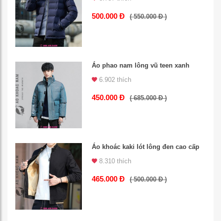
500.000 Đ
( 550.000 Đ )
Áo phao nam lông vũ teen xanh
6.902 thích
450.000 Đ
( 685.000 Đ )
Áo khoác kaki lót lông đen cao cấp
8.310 thích
465.000 Đ
( 500.000 Đ )