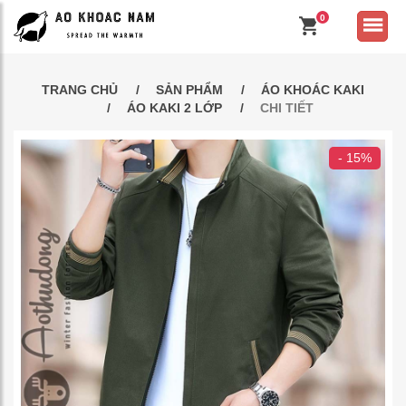
0
TRANG CHỦ
SẢN PHẨM
ÁO KHOÁC KAKI
ÁO KAKI 2 LỚP
CHI TIẾT
- 15%