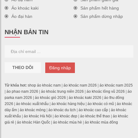
Áo khoác kaki
Sản phẩm hết hàng
Áo đại hàn
Sản phẩm dừng nhập
NHẬN BẢN TIN
THEO DÕI
Đăng nhập
Từ khóa hot:
shop áo khoác nam
|
áo khoác nam 2026
|
áo khoác nam 2025
|
áo phao nam 2026
|
áo khoác trung niên 2026
|
áo khoác lông vũ 2026
|
áo
parka nam 2026
|
áo khoác gió 2026
|
áo khoác kaki 2026
|
áo thu đông
2026
|
áo khoác xuất khẩu
|
áo khoác hàng hiệu
|
áo khoác có mũ
|
áo khoác
dày ấm
|
áo khoác mỏng
|
áo khoác du lịch
|
áo khoác cao cấp
|
áo khoác
xuất khẩu
|
áo khoác Hà Nội
|
áo khoác đẹp
|
áo khoác thể thao
|
áo khoác
giá rẻ
|
áo khoác Hàn Quốc
|
áo khoác mùa hè
|
áo khoác mùa đông