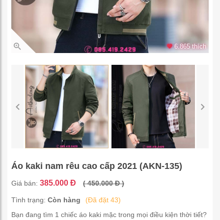
6.865 thích
Áo kaki nam rêu cao cấp 2021 (AKN-135)
385.000 Đ
Giá bán:
( 450.000 Đ )
Tình trạng:
Còn hàng
(Đã đặt 43)
Bạn đang tìm 1 chiếc áo kaki mặc trong mọi điều kiện thời tiết?