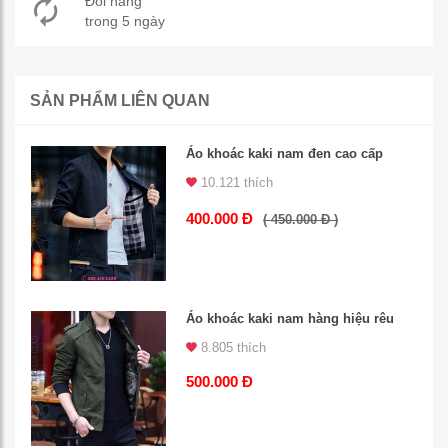
Đổi hàng
trong 5 ngày
SẢN PHẨM LIÊN QUAN
Áo khoác kaki nam đen cao cấp
10.121 thích
400.000 Đ
( 450.000 Đ )
Áo khoác kaki nam hàng hiệu rêu
8.805 thích
500.000 Đ