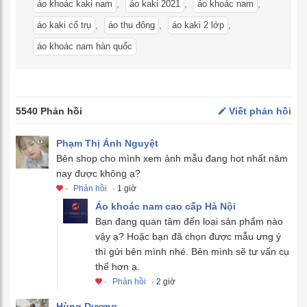
,
,
,
áo khoác kaki nam
áo kaki 2021
áo khoác nam
,
,
,
áo kaki cổ trụ
áo thu đông
áo kaki 2 lớp
áo khoác nam hàn quốc
5540 Phản hồi
Viết phản hồi
Phạm Thị Ánh Nguyệt
Bên shop cho mình xem ảnh mẫu đang hot nhất năm
nay được không ạ?
·
Phản hồi
· 1 giờ
Áo khoác nam cao cấp Hà Nội
Bạn đang quan tâm đến loại sản phẩm nào
vậy ạ? Hoặc bạn đã chọn được mẫu ưng ý
thì gửi bên mình nhé. Bên mình sẽ tư vấn cụ
thể hơn ạ.
·
Phản hồi
· 2 giờ
Hùng Dương