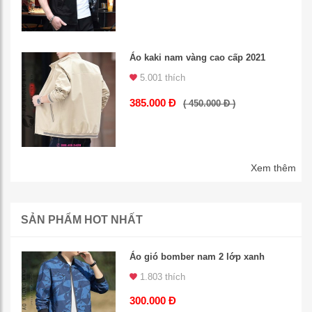
Áo kaki nam vàng cao cấp 2021
5.001 thích
385.000 Đ
( 450.000 Đ )
Xem thêm
SẢN PHẨM HOT NHẤT
Áo gió bomber nam 2 lớp xanh
1.803 thích
300.000 Đ