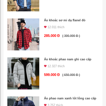
Áo khoác sơ mi dạ flanel đỏ
12.011 thích
285.000 Đ
( 300.000 Đ )
Áo khoác phao nam ghi cao cấp
12.327 thích
599.000 Đ
( 650.000 Đ )
Áo phao nam xanh lót lông cao cấp
3.757 thích