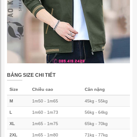
BẢNG SIZE CHI TIẾT
Size
Chiều cao
Cân nặng
M
1m50 - 1m65
45kg - 55kg
L
1m60 - 1m73
56kg - 64kg
XL
1m65 - 1m75
65kg - 70kg
2XL
1m65 - 1m80
71kg - 77kg