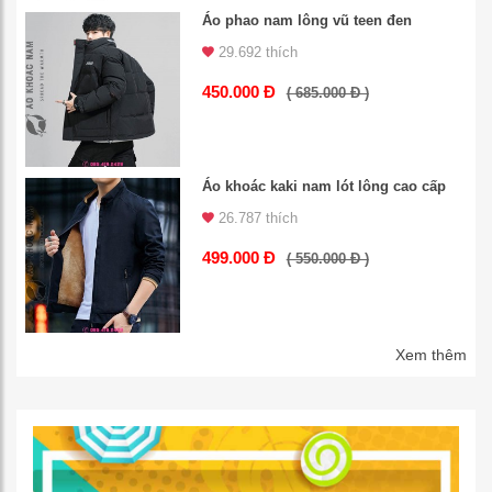
Áo phao nam lông vũ teen đen
29.692 thích
450.000 Đ
( 685.000 Đ )
Áo khoác kaki nam lót lông cao cấp
26.787 thích
499.000 Đ
( 550.000 Đ )
Xem thêm