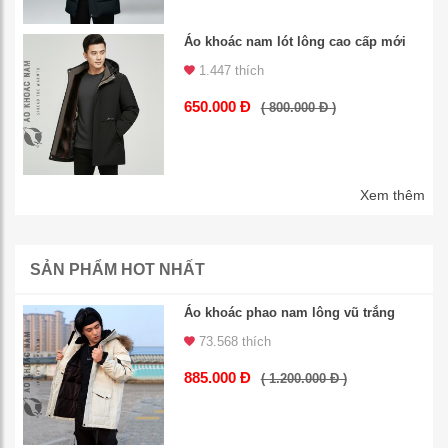
Áo khoác nam lót lông cao cấp mới
1.447 thích
650.000 Đ
( 800.000 Đ )
Xem thêm
SẢN PHẨM HOT NHẤT
Áo khoác phao nam lông vũ trắng
73.568 thích
885.000 Đ
( 1.200.000 Đ )