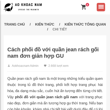
0
TRANG CHỦ
KIẾN THỨC
KIẾN THỨC TỔNG QUAN
CHI TIẾT
Cách phối đồ với quần jean rách gối
nam đơn giản hợp GU
Aokhoacnam Admin
2.668 lượt xem
Quần jean rách gối nam là một trong những kiểu quần quen
thuộc trong tủ đồ thời trang, phối kết hợp trang phục hài
hòa, đa dạng màu sắc, cuốn hút ấn tượng đến từng chi tiết.
Vậy
phối đồ với quần jean rách gối nam
với trang phục
nào đẹp, đơn giản mà ấn tượng hợp gu thời trang. Nếu bạn
còn băn khoăn, khám phá chi tiết bài viết dưới đây để có lời