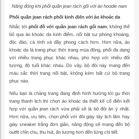
Năng động khi phối quần jean rách gối với áo hoodie nam
Phối quần jean rách phối kinh điển với áo khoác da
Nhắc tới
phối đồ với quần jean rách gối nam
, không thể
bỏ qua áo khoác da kinh điểm, nổi bật sự phóng khoáng,
độc đáo, cá tính và đầy phong cách hơn. Hơn nữa, áo
khoác da là trang phục thời trang mùa đông, phối đa dạng
với nhiều trang phục khác nhau, phù hợp với nhiều đối
tượng, độ tuổi khác nhau. Do vậy, bộ đôi này mang đến
màu sắc thời trang nổi bật, không kém bất cứ bộ trang
phục nào.
Nếu bạn là chàng trang đang định hình hướng tới gu thời
trang thanh lịch thì chọn áo khoác da thiết kế cổ điển kết
hợp với quần jean rách vừa phải sẽ là bộ đôi ăn ý nhất.
Hơn nữa, ưu tiên, chọn phối với đôi giày tây lịch lãm hay
giày sneaker trắng đơn giản, năng động sẽ mang đến bộ
outfit chỉn chu, thu hút, ấn tượng hơn đến từng chi tiết.