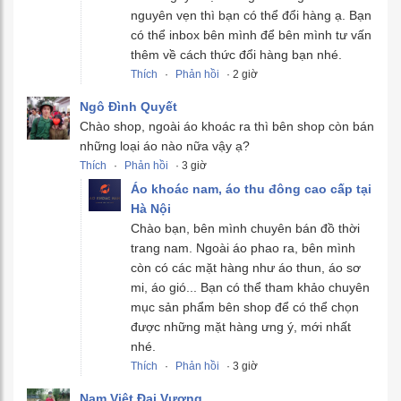
nguyên vẹn thì bạn có thể đổi hàng ạ. Bạn
có thể inbox bên mình để bên mình tư vấn
thêm về cách thức đổi hàng bạn nhé.
Thích
·
Phản hồi
· 2 giờ
Ngô Đình Quyết
Chào shop, ngoài áo khoác ra thì bên shop còn bán
những loại áo nào nữa vậy ạ?
Thích
·
Phản hồi
· 3 giờ
Áo khoác nam, áo thu đông cao cấp tại
Hà Nội
Chào bạn, bên mình chuyên bán đồ thời
trang nam. Ngoài áo phao ra, bên mình
còn có các mặt hàng như áo thun, áo sơ
mi, áo gió... Bạn có thể tham khảo chuyên
mục sản phẩm bên shop để có thể chọn
được những mặt hàng ưng ý, mới nhất
nhé.
Thích
·
Phản hồi
· 3 giờ
Nam Việt Đại Vương