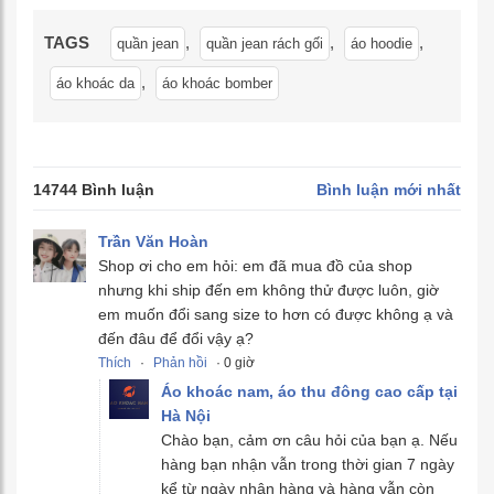
TAGS
,
,
,
quần jean
quần jean rách gối
áo hoodie
,
áo khoác da
áo khoác bomber
14744 Bình luận
Bình luận mới nhất
Trần Văn Hoàn
Shop ơi cho em hỏi: em đã mua đồ của shop
nhưng khi ship đến em không thử được luôn, giờ
em muốn đổi sang size to hơn có được không ạ và
đến đâu để đổi vậy ạ?
Thích
·
Phản hồi
· 0 giờ
Áo khoác nam, áo thu đông cao cấp tại
Hà Nội
Chào bạn, cảm ơn câu hỏi của bạn ạ. Nếu
hàng bạn nhận vẫn trong thời gian 7 ngày
kể từ ngày nhận hàng và hàng vẫn còn