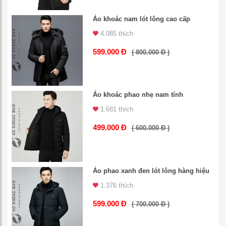
Áo khoác nam lót lông cao cấp
4.085 thích
599.000 Đ
( 800.000 Đ )
Áo khoác phao nhẹ nam tính
1.681 thích
499.000 Đ
( 600.000 Đ )
Áo phao xanh đen lót lông hàng hiệu
1.376 thích
599.000 Đ
( 700.000 Đ )