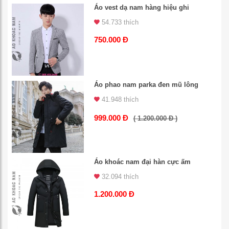
Áo vest dạ nam hàng hiệu ghi
54.733 thích
750.000 Đ
Áo phao nam parka đen mũ lông
41.948 thích
999.000 Đ
( 1.200.000 Đ )
Áo khoác nam đại hàn cực ấm
32.094 thích
1.200.000 Đ