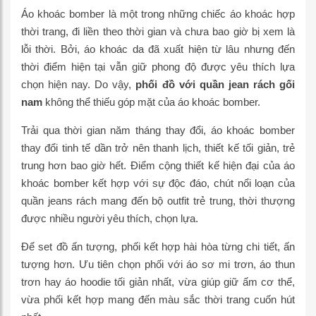
Áo khoác bomber là một trong những chiếc áo khoác hợp
thời trang, đi liền theo thời gian và chưa bao giờ bị xem là
lỗi thời. Bởi, áo khoác da đã xuất hiện từ lâu nhưng đến
thời điểm hiện tại vẫn giữ phong độ được yêu thích lựa
chọn hiện nay. Do vậy,
phối đồ với quần jean rách gối
nam
không thể thiếu góp mặt của áo khoác bomber.
Trải qua thời gian năm tháng thay đổi, áo khoác bomber
thay đổi tinh tế dần trở nên thanh lịch, thiết kế tối giản, trẻ
trung hơn bao giờ hết. Điểm cộng thiết kế hiện đại của áo
khoác bomber kết hợp với sự độc đáo, chút nổi loạn của
quần jeans rách mang đến bộ outfit trẻ trung, thời thượng
được nhiều người yêu thích, chọn lựa.
Để set đồ ấn tượng, phối kết hợp hài hòa từng chi tiết, ấn
tượng hơn. Ưu tiên chọn phối với áo sơ mi trơn, áo thun
trơn hay áo hoodie tối giản nhất, vừa giúp giữ ấm cơ thể,
vừa phối kết hợp mang đến màu sắc thời trang cuốn hút