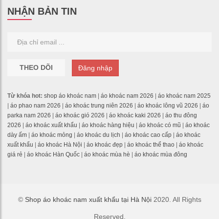
NHẬN BẢN TIN
THEO DÕI
Đăng nhập
Từ khóa hot:
shop áo khoác nam
|
áo khoác nam 2026
|
áo khoác nam 2025
|
áo phao nam 2026
|
áo khoác trung niên 2026
|
áo khoác lông vũ 2026
|
áo
parka nam 2026
|
áo khoác gió 2026
|
áo khoác kaki 2026
|
áo thu đông
2026
|
áo khoác xuất khẩu
|
áo khoác hàng hiệu
|
áo khoác có mũ
|
áo khoác
dày ấm
|
áo khoác mỏng
|
áo khoác du lịch
|
áo khoác cao cấp
|
áo khoác
xuất khẩu
|
áo khoác Hà Nội
|
áo khoác đẹp
|
áo khoác thể thao
|
áo khoác
giá rẻ
|
áo khoác Hàn Quốc
|
áo khoác mùa hè
|
áo khoác mùa đông
©
Shop áo khoác nam xuất khẩu tại Hà Nội
2020. All Rights
Reserved.