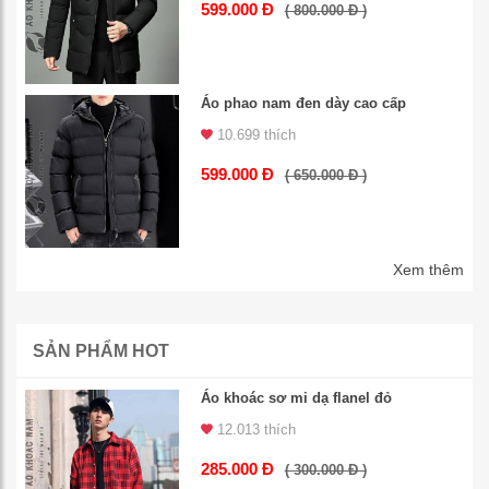
599.000 Đ
( 800.000 Đ )
Áo phao nam đen dày cao cấp
10.699 thích
599.000 Đ
( 650.000 Đ )
Xem thêm
SẢN PHẨM HOT
Áo khoác sơ mi dạ flanel đỏ
12.013 thích
285.000 Đ
( 300.000 Đ )