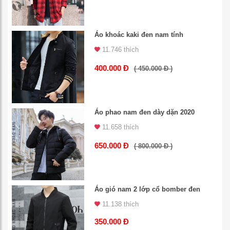
Áo khoác kaki đen nam tính
11.746 thích
400.000 Đ
( 450.000 Đ )
Áo phao nam đen dày dặn 2020
11.658 thích
650.000 Đ
( 800.000 Đ )
Áo gió nam 2 lớp cổ bomber đen
11.138 thích
350.000 Đ