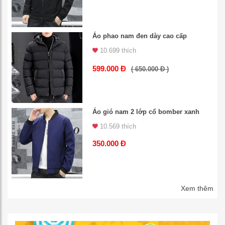
Áo phao nam đen dày cao cấp
10.699 thích
599.000 Đ
( 650.000 Đ )
Áo gió nam 2 lớp cổ bomber xanh
10.569 thích
350.000 Đ
Xem thêm