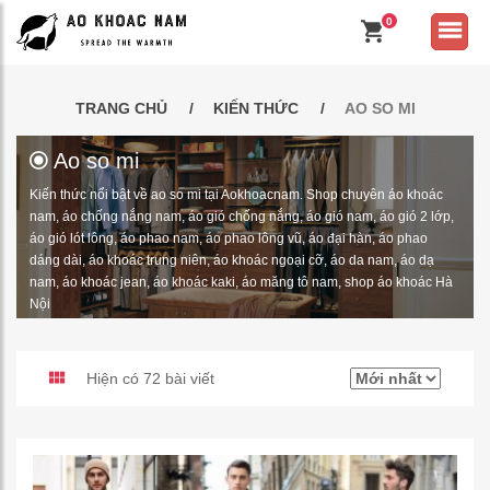
0
TRANG CHỦ
KIẾN THỨC
AO SO MI
Ao so mi
Kiến thức nổi bật về ao so mi tại Aokhoacnam. Shop chuyên áo khoác
nam, áo chống nắng nam, áo gió chống nắng, áo gió nam, áo gió 2 lớp,
áo gió lót lông, áo phao nam, áo phao lông vũ, áo đại hàn, áo phao
dáng dài, áo khoác trung niên, áo khoác ngoại cỡ, áo da nam, áo dạ
nam, áo khoác jean, áo khoác kaki, áo măng tô nam, shop áo khoác Hà
Nội
Hiện có 72 bài viết