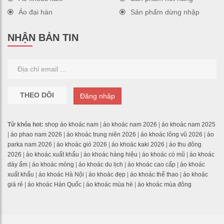
Áo đại hàn
Sản phẩm dừng nhập
NHẬN BẢN TIN
THEO DÕI
Đăng nhập
Từ khóa hot:
shop áo khoác nam
|
áo khoác nam 2026
|
áo khoác nam 2025
|
áo phao nam 2026
|
áo khoác trung niên 2026
|
áo khoác lông vũ 2026
|
áo
parka nam 2026
|
áo khoác gió 2026
|
áo khoác kaki 2026
|
áo thu đông
2026
|
áo khoác xuất khẩu
|
áo khoác hàng hiệu
|
áo khoác có mũ
|
áo khoác
dày ấm
|
áo khoác mỏng
|
áo khoác du lịch
|
áo khoác cao cấp
|
áo khoác
xuất khẩu
|
áo khoác Hà Nội
|
áo khoác đẹp
|
áo khoác thể thao
|
áo khoác
giá rẻ
|
áo khoác Hàn Quốc
|
áo khoác mùa hè
|
áo khoác mùa đông