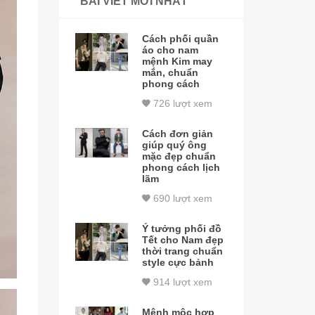
BÀI VIẾT MỚI NHẤT
Cách phối quần
áo cho nam
mệnh Kim may
mắn, chuẩn
phong cách
726 lượt xem
Cách đơn giản
giúp quý ông
mặc đẹp chuẩn
phong cách lịch
lãm
690 lượt xem
Ý tưởng phối đồ
Tết cho Nam đẹp
thời trang chuẩn
style cực bảnh
914 lượt xem
Mệnh mộc hợp