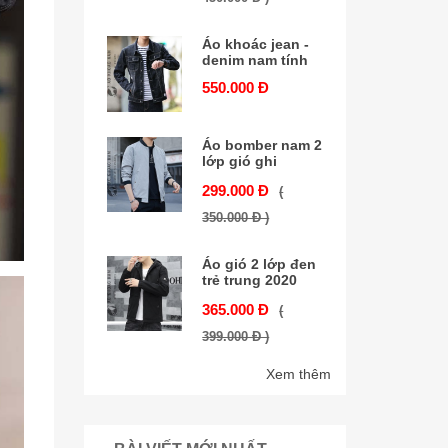
Áo khoác jean -
denim nam tính
550.000 Đ
Áo bomber nam 2
lớp gió ghi
299.000 Đ
(
350.000 Đ )
Áo gió 2 lớp đen
trẻ trung 2020
365.000 Đ
(
399.000 Đ )
Xem thêm