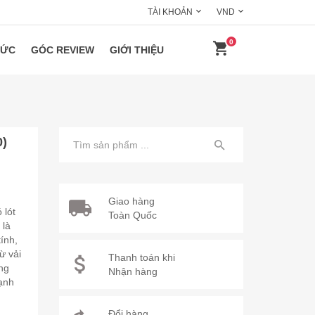
TÀI KHOẢN
VND
0
HỨC
GÓC REVIEW
GIỚI THIỆU
0)
Giao hàng
 lót
Toàn Quốc
 là
ính,
ừ vải
Thanh toán khi
ung
Nhận hàng
ạnh
Đổi hàng