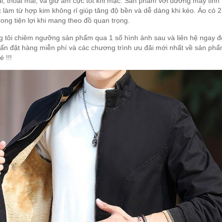
 thoải mái, và giữ ấm cực tốt khi mặc. Sản phẩm với đường may tinh
 làm từ hợp kim không rỉ giúp tăng độ bền và dễ dàng khi kéo. Áo có 2 
trong tiện lợi khi mang theo đồ quan trọng.
 tôi chiêm ngưỡng sản phẩm qua 1 số hình ảnh sau và liên hệ ngay đ
ấn đặt hàng miễn phí và các chương trình ưu đãi mới nhất về sản ph
 !!!