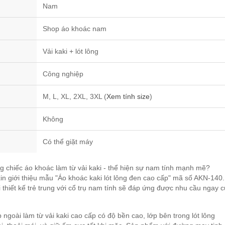
Nam
Shop áo khoác nam
Vải kaki + lót lông
Công nghiệp
M, L, XL, 2XL, 3XL (
Xem tính size
)
Không
Có thể giặt máy
g chiếc áo khoác làm từ vải kaki - thể hiện sự nam tính mạnh mẽ?
 giới thiệu mẫu "Áo khoác kaki lót lông đen cao cấp" mã số AKN-140
 thiết kế trẻ trung với cổ trụ nam tính sẽ đáp ứng được nhu cầu ngay 
p ngoài làm từ vải kaki cao cấp có độ bền cao, lớp bên trong lót lông