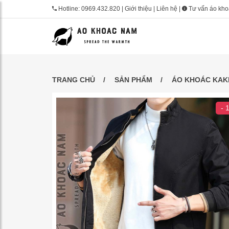
Hotline:
0969.432.820
|
Giới thiệu
|
Liên hệ
|
Tư vấn áo kh
TRANG CHỦ
SẢN PHẨM
ÁO KHOÁC KAK
- 