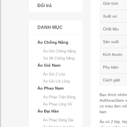
Giới tính
Đổi trả
Xuất xứ
DANH MỤC
Chất liệu
Sản xuất
Áo Chống Nắng
Áo Gió Chống Nắng
Kích thước
Sơ Mi Chống Nắng
Áo Gió Nam
Phụ kiện
Áo Gió 2 Lớp
Cách giặt
Áo Gió Lót Lông
Áo Phao Nam
Bạn thích nhữn
Áo Phao Trần Bông
AoKhoacNam xin
Áo Phao Lông Vũ
có màu đen với
Áo Đại Hàn
bạn.
Áo Phao Dáng Dài
Áo có 2 lớp, lớ