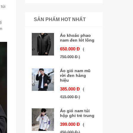
túi
SẢN PHẨM HOT NHẤT
ể
ẩm
Áo khoác phao
nam đen lót lông
650.000 Đ
(
750.000 Đ )
Áo gió nam mũ
rời đen hàng
hiệu
385.000 Đ
(
415.000 Đ )
Áo gió nam túi
hộp ghi trẻ trung
399.000 Đ
(
450.000 Đ )