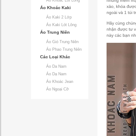
Áo Khoác Lót Lông
nhung mềm mại,
xảo, khóa được
Áo Khoác Kaki
ngoài và 1 túi 
Áo Kaki 2 Lớp
Hãy cùng chúng
Áo Kaki Lót Lông
nhận được tư v
Áo Trung Niên
này các bạn nhé
Áo Gió Trung Niên
Áo Phao Trung Niên
Các Loại Khác
Áo Da Nam
Áo Dạ Nam
Áo Khoác Jean
Áo Ngoại Cỡ