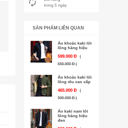
trong 5 ngày
SẢN PHẨM LIÊN QUAN
Áo khoác kaki lót
lông hàng hiệu
599.000 Đ
(
650.000 Đ )
Áo khoác kaki lót
lông rêu cao cấp
465.000 Đ
(
500.000 Đ )
Áo kaki nam lót
lông hàng hiệu
đen