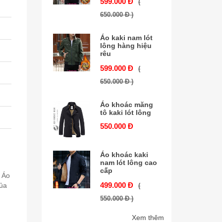
599.000 Đ
(
650.000 Đ )
Áo kaki nam lót
lông hàng hiệu
rêu
599.000 Đ
(
650.000 Đ )
Áo khoác măng
tô kaki lót lông
550.000 Đ
Áo khoác kaki
nam lót lông cao
cấp
. Áo
499.000 Đ
của
(
550.000 Đ )
Xem thêm