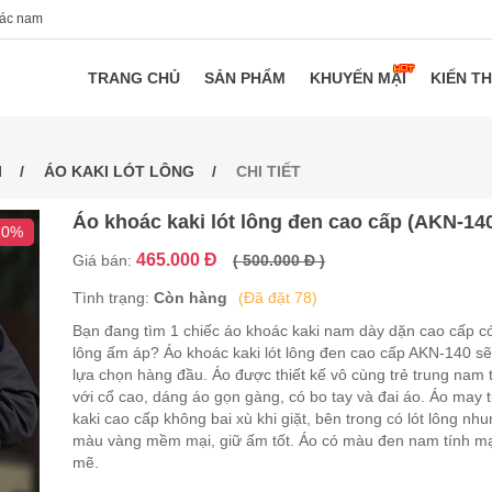
oác nam
TRANG CHỦ
SẢN PHẨM
KHUYẾN MẠI
KIẾN T
I
ÁO KAKI LÓT LÔNG
CHI TIẾT
Áo khoác kaki lót lông đen cao cấp (AKN-14
10%
465.000 Đ
Giá bán:
( 500.000 Đ )
Tình trạng:
Còn hàng
(Đã đặt 78)
Bạn đang tìm 1 chiếc áo khoác kaki nam dày dặn cao cấp có
lông ấm áp? Áo khoác kaki lót lông đen cao cấp AKN-140 sẽ
lựa chọn hàng đầu. Áo được thiết kế vô cùng trẻ trung nam t
với cổ cao, dáng áo gọn gàng, có bo tay và đai áo. Áo may t
kaki cao cấp không bai xù khi giặt, bên trong có lót lông nh
màu vàng mềm mại, giữ ấm tốt. Áo có màu đen nam tính m
mẽ.