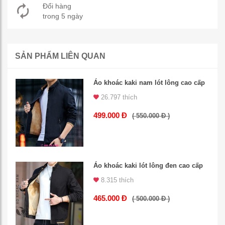
Đổi hàng
trong 5 ngày
SẢN PHẨM LIÊN QUAN
Áo khoác kaki nam lót lông cao cấp
26.797 thích
499.000 Đ
( 550.000 Đ )
Áo khoác kaki lót lông đen cao cấp
8.315 thích
465.000 Đ
( 500.000 Đ )