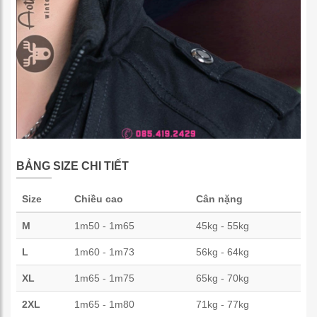
BẢNG SIZE CHI TIẾT
Size
Chiều cao
Cân nặng
M
1m50 - 1m65
45kg - 55kg
L
1m60 - 1m73
56kg - 64kg
XL
1m65 - 1m75
65kg - 70kg
2XL
1m65 - 1m80
71kg - 77kg