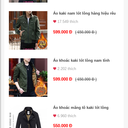
Áo kaki nam lót lông hàng hiệu rêu
17.549 thích
599.000 Đ
( 650.000 Đ )
Áo khoác kaki lót lông nam tính
2.202 thích
599.000 Đ
( 650.000 Đ )
Áo khoác măng tô kaki lót lông
6.960 thích
550.000 Đ