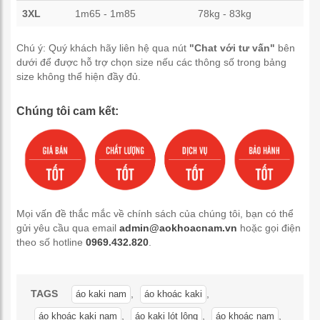
3XL
1m65 - 1m85
78kg - 83kg
Chú ý: Quý khách hãy liên hệ qua nút
"Chat với tư vấn"
bên
dưới để được hỗ trợ chọn size nếu các thông số trong bảng
size không thể hiện đầy đủ.
Chúng tôi cam kết:
Mọi vấn đề thắc mắc về chính sách của chúng tôi, bạn có thể
gửi yêu cầu qua email
admin@aokhoacnam.vn
hoặc gọi điện
theo số hotline
0969.432.820
.
TAGS
,
,
áo kaki nam
áo khoác kaki
,
,
,
áo khoác kaki nam
áo kaki lót lông
áo khoác nam