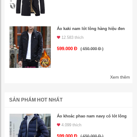
Áo kaki nam lót lông hàng hiệu đen
12.583 thích
599.000 Đ
( 650.000 Đ )
Xem thêm
SẢN PHẨM HOT NHẤT
Áo khoác phao nam navy có lót lông
4.099 thích
599.000 Đ
( 650.000 Đ )