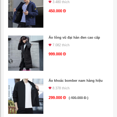
3.480 thích
450.000 Đ
Áo lông vũ đại hàn đen cao cấp
7.082 thích
999.000 Đ
Áo khoác bomber nam hàng hiệu
8.378 thích
299.000 Đ
( 400.000 Đ )