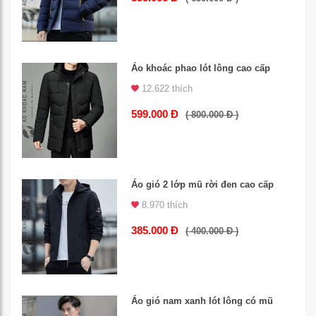
Áo khoác phao lót lông cao cấp
12.622 thích
599.000 Đ
( 800.000 Đ )
Áo gió 2 lớp mũ rời đen cao cấp
8.970 thích
385.000 Đ
( 400.000 Đ )
Áo gió nam xanh lót lông có mũ