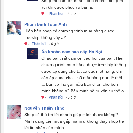
Shop rất cảm ơn nhận xét của bạn, shop rất
vui khi được phục vụ bạn ạ.
·
Phản hồi
· 4 giờ
Phạm Đình Tuấn Anh
Hiện bên shop có chương trình mua hàng được
freeship không vậy ạ?
·
Phản hồi
· 4 giờ
Áo khoác nam cao cấp Hà Nội
Chào bạn, rất cảm ơn câu hỏi của bạn. Hiện
chương trình mua hàng được freeship không
được áp dụng cho tất cả các mặt hàng, chỉ
còn áp dụng cho 1 số mặt hàng đơn lẻ thôi
ạ. Bạn có thể gửi mẫu bạn chọn cho bên
mình không ạ? Bên mình sẽ tư vấn cụ thể ạ
·
Phản hồi
· 5 giờ
Nguyễn Thiên Tùng
Shop có thể trả lời nhanh giúp mình được không?
Mình đang cần mua gấp mà mãi không thấy shop trả
lời tin nhắn của mình