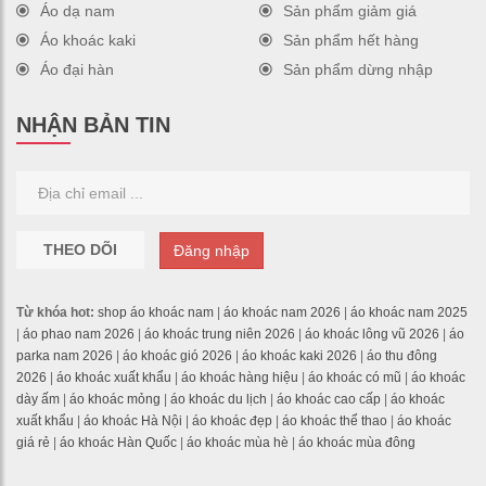
Áo dạ nam
Sản phẩm giảm giá
Áo khoác kaki
Sản phẩm hết hàng
Áo đại hàn
Sản phẩm dừng nhập
NHẬN BẢN TIN
THEO DÕI
Đăng nhập
Từ khóa hot:
shop áo khoác nam
|
áo khoác nam 2026
|
áo khoác nam 2025
|
áo phao nam 2026
|
áo khoác trung niên 2026
|
áo khoác lông vũ 2026
|
áo
parka nam 2026
|
áo khoác gió 2026
|
áo khoác kaki 2026
|
áo thu đông
2026
|
áo khoác xuất khẩu
|
áo khoác hàng hiệu
|
áo khoác có mũ
|
áo khoác
dày ấm
|
áo khoác mỏng
|
áo khoác du lịch
|
áo khoác cao cấp
|
áo khoác
xuất khẩu
|
áo khoác Hà Nội
|
áo khoác đẹp
|
áo khoác thể thao
|
áo khoác
giá rẻ
|
áo khoác Hàn Quốc
|
áo khoác mùa hè
|
áo khoác mùa đông