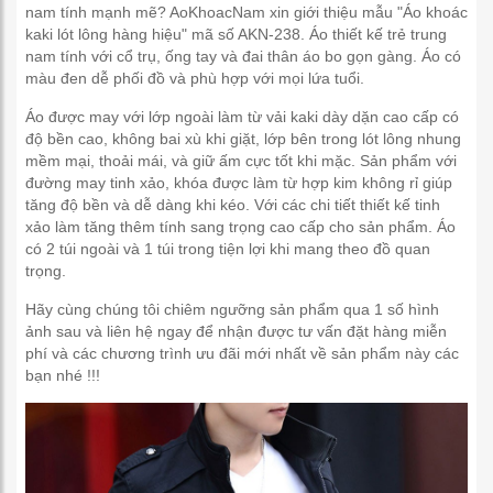
nam tính mạnh mẽ? AoKhoacNam xin giới thiệu mẫu "Áo khoác
kaki lót lông hàng hiệu" mã số AKN-238. Áo thiết kế trẻ trung
nam tính với cổ trụ, ống tay và đai thân áo bo gọn gàng. Áo có
màu đen dễ phối đồ và phù hợp với mọi lứa tuổi.
Áo được may với lớp ngoài làm từ vải kaki dày dặn cao cấp có
độ bền cao, không bai xù khi giặt, lớp bên trong lót lông nhung
mềm mại, thoải mái, và giữ ấm cực tốt khi mặc. Sản phẩm với
đường may tinh xảo, khóa được làm từ hợp kim không rỉ giúp
tăng độ bền và dễ dàng khi kéo. Với các chi tiết thiết kế tinh
xảo làm tăng thêm tính sang trọng cao cấp cho sản phẩm. Áo
có 2 túi ngoài và 1 túi trong tiện lợi khi mang theo đồ quan
trọng.
Hãy cùng chúng tôi chiêm ngưỡng sản phẩm qua 1 số hình
ảnh sau và liên hệ ngay để nhận được tư vấn đặt hàng miễn
phí và các chương trình ưu đãi mới nhất về sản phẩm này các
bạn nhé !!!