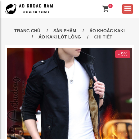
0
TRANG CHỦ
SẢN PHẨM
ÁO KHOÁC KAKI
ÁO KAKI LÓT LÔNG
CHI TIẾT
- 5%