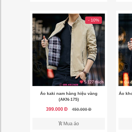
- 10%
5.127 thích
Đã đ
Áo kaki nam hàng hiệu vàng
Áo kho
(AKN-175)
399.000 Đ
450.000 Đ
Mua áo