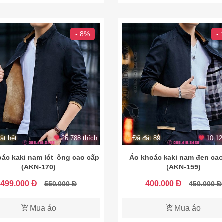
- 8%
-
ặt hết
26.788 thích
Đã đặt 89
10.12
ác kaki nam lót lông cao cấp
Áo khoác kaki nam đen ca
(AKN-170)
(AKN-159)
499.000 Đ
400.000 Đ
550.000 Đ
450.000 Đ
Mua áo
Mua áo