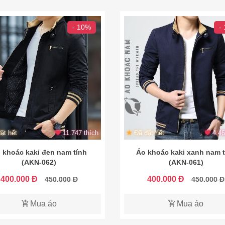
- 10%
-
ặt hết
11.747 thích
Đã đặt hết
4.46
 khoác kaki đen nam tính
Áo khoác kaki xanh nam t
(AKN-062)
(AKN-061)
400.000 Đ
400.000 Đ
450.000 Đ
450.000 Đ
Mua áo
Mua áo