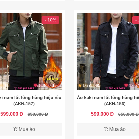
- 10%
-
ặt 88
17.536 thích
Đã đặt 95
12.57
ki nam lót lông hàng hiệu rêu
Áo kaki nam lót lông hàng h
(AKN-157)
(AKN-156)
599.000 Đ
599.000 Đ
650.000 Đ
650.000 Đ
Mua áo
Mua áo