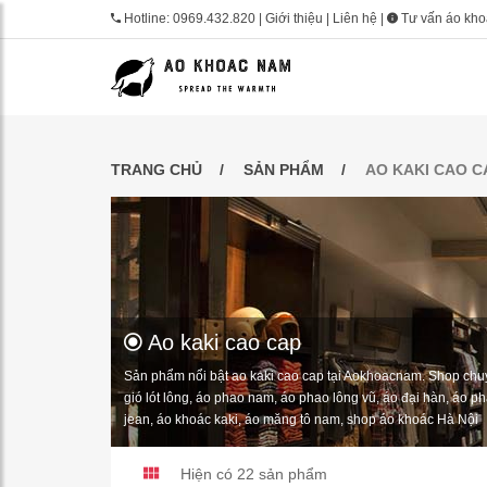
Hotline:
0969.432.820
|
Giới thiệu
|
Liên hệ
|
Tư vấn áo kh
TRANG CHỦ
SẢN PHẨM
AO KAKI CAO C
Ao kaki cao cap
Sản phẩm nổi bật ao kaki cao cap tại Aokhoacnam. Shop chu
gió lót lông, áo phao nam, áo phao lông vũ, áo đại hàn, áo 
jean, áo khoác kaki, áo măng tô nam, shop áo khoác Hà Nội
Hiện có 22
sản phẩm