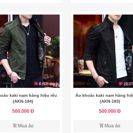
8.808 thích
19.07
hoác kaki nam hàng hiệu rêu
Áo khoác kaki nam hàng hi
(AKN-184)
(AKN-183)
500.000 Đ
500.000 Đ
Mua áo
Mua áo