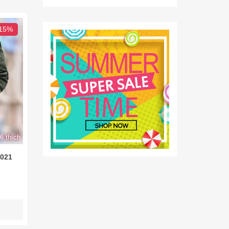
 15%
6 thích
2021