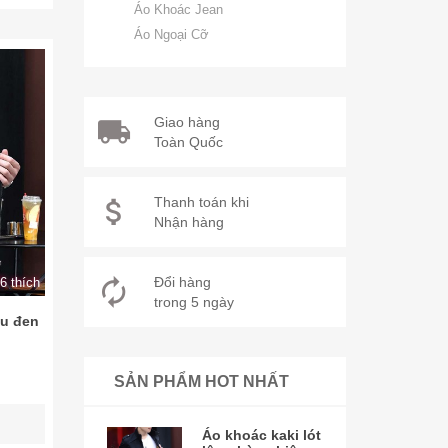
Áo Khoác Jean
Áo Ngoại Cỡ
Giao hàng
Toàn Quốc
Thanh toán khi
Nhận hàng
Đổi hàng
6 thích
trong 5 ngày
ệu đen
SẢN PHẨM HOT NHẤT
Áo khoác kaki lót