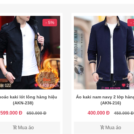
- 5%
-
ặt 122
3.438 thích
2.45
oác kaki lót lông hàng hiệu
Áo kaki nam navy 2 lớp hàn
(AKN-238)
(AKN-216)
599.000 Đ
400.000 Đ
650.000 Đ
450.000 Đ
Mua áo
Mua áo