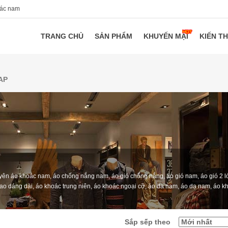
oác nam
TRANG CHỦ
SẢN PHẨM
KHUYẾN MẠI
KIẾN T
AP
yên áo khoác nam, áo chống nắng nam, áo gió chống nắng, áo gió nam, áo gió 2 l
phao dáng dài, áo khoác trung niên, áo khoác ngoại cỡ, áo da nam, áo dạ nam, áo k
Sắp sếp theo