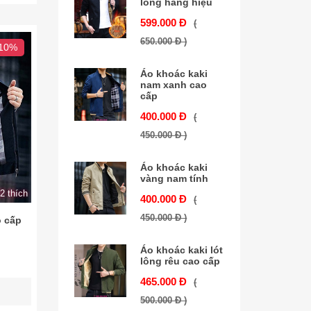
lông hàng hiệu
599.000 Đ
(
650.000 Đ )
 10%
Áo khoác kaki
nam xanh cao
cấp
400.000 Đ
(
450.000 Đ )
Áo khoác kaki
vàng nam tính
2 thích
400.000 Đ
(
450.000 Đ )
o cấp
Áo khoác kaki lót
lông rêu cao cấp
465.000 Đ
(
500.000 Đ )