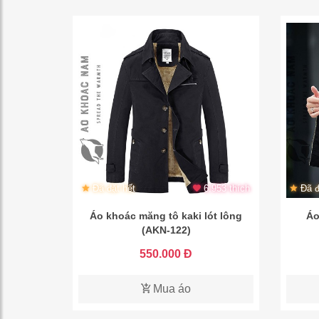
Đã đặt hết
6.953 thích
Đã đ
Áo khoác măng tô kaki lót lông
Áo
(AKN-122)
550.000 Đ
Mua áo