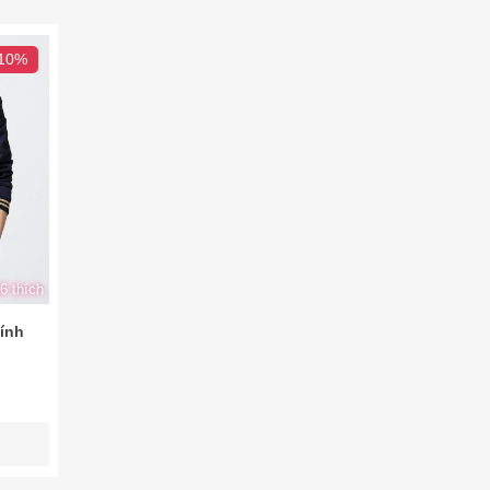
 10%
6 thích
ính