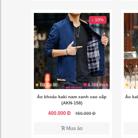
- 10%
Đã đặt 80
6.564 thích
Đã đ
Áo khoác kaki nam xanh cao cấp
Áo ka
(AKN-158)
400.000 Đ
450.000 Đ
Mua áo