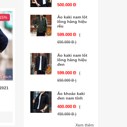
500.000 Đ
Áo kaki nam lót
 15%
lông hàng hiệu
rêu
599.000 Đ
(
650.000 Đ )
Áo kaki nam lót
lông hàng hiệu
đen
599.000 Đ
(
5 thích
650.000 Đ )
 2021
Áo khoác kaki
đen nam tính
400.000 Đ
(
450.000 Đ )
Xem thêm