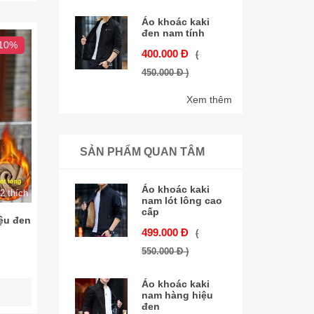
Áo khoác kaki
đen nam tính
 10%
400.000 Đ
(
450.000 Đ )
Xem thêm
SẢN PHẨM QUAN TÂM
Áo khoác kaki
2 thích
nam lót lông cao
cấp
iệu đen
499.000 Đ
(
550.000 Đ )
Áo khoác kaki
nam hàng hiệu
đen