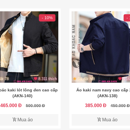
- 10%
-
ặt 78
8.311 thích
Đã đặt hết
5.16
ác kaki lót lông đen cao cấp
Áo kaki nam navy cao cấp
(AKN-140)
(AKN-138)
465.000 Đ
385.000 Đ
500.000 Đ
450.000 Đ
Mua áo
Mua áo