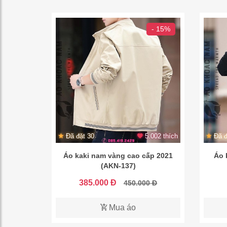
- 15%
Đã đặt 30
5.002 thích
Đã đ
Áo kaki nam vàng cao cấp 2021
Áo 
(AKN-137)
385.000 Đ
450.000 Đ
Mua áo