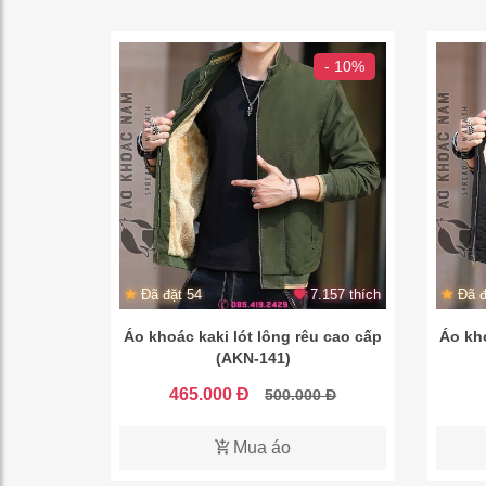
- 10%
Đã đặt 54
7.157 thích
Đã đ
Áo khoác kaki lót lông rêu cao cấp
Áo kho
(AKN-141)
465.000 Đ
500.000 Đ
Mua áo