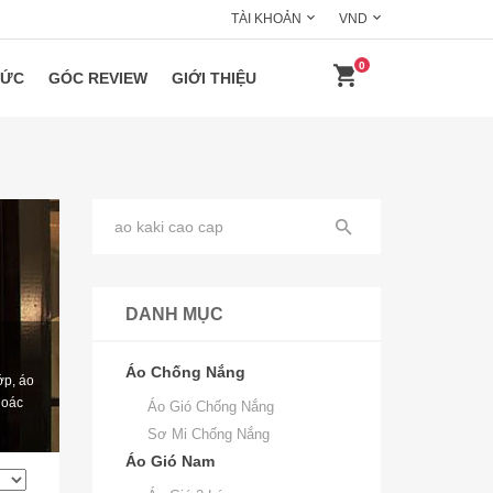
TÀI KHOẢN
VND
0
HỨC
GÓC REVIEW
GIỚI THIỆU
DANH MỤC
Áo Chống Nắng
ớp, áo
hoác
Áo Gió Chống Nắng
Sơ Mi Chống Nắng
Áo Gió Nam