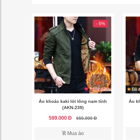
- 5%
2.189 thích
Đã đ
Áo khoác kaki lót lông nam tính
Áo kh
(AKN-239)
599.000 Đ
650.000 Đ
Mua áo