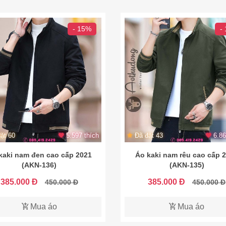
- 15%
-
ặt 60
5.597 thích
Đã đặt 43
6.86
kaki nam đen cao cấp 2021
Áo kaki nam rêu cao cấp 
(AKN-136)
(AKN-135)
385.000 Đ
385.000 Đ
450.000 Đ
450.000 Đ
Mua áo
Mua áo