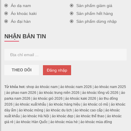
Áo dạ nam
Sản phẩm giảm giá
Áo khoác kaki
Sản phẩm hết hàng
Áo đại hàn
Sản phẩm dừng nhập
NHẬN BẢN TIN
THEO DÕI
Đăng nhập
Từ khóa hot:
shop áo khoác nam
|
áo khoác nam 2026
|
áo khoác nam 2025
|
áo phao nam 2026
|
áo khoác trung niên 2026
|
áo khoác lông vũ 2026
|
áo
parka nam 2026
|
áo khoác gió 2026
|
áo khoác kaki 2026
|
áo thu đông
2026
|
áo khoác xuất khẩu
|
áo khoác hàng hiệu
|
áo khoác có mũ
|
áo khoác
dày ấm
|
áo khoác mỏng
|
áo khoác du lịch
|
áo khoác cao cấp
|
áo khoác
xuất khẩu
|
áo khoác Hà Nội
|
áo khoác đẹp
|
áo khoác thể thao
|
áo khoác
giá rẻ
|
áo khoác Hàn Quốc
|
áo khoác mùa hè
|
áo khoác mùa đông