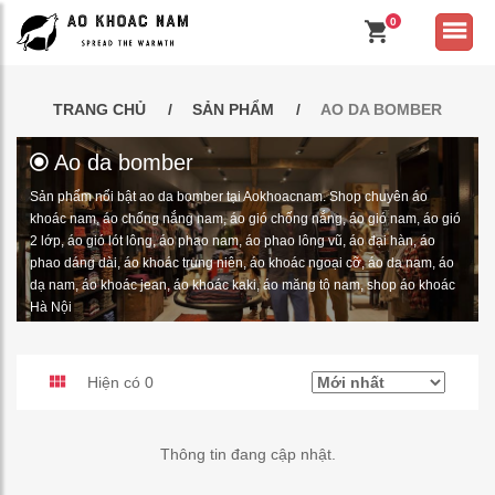
0
TRANG CHỦ
SẢN PHẨM
AO DA BOMBER
Ao da bomber
Sản phẩm nổi bật ao da bomber tại Aokhoacnam. Shop chuyên áo
khoác nam, áo chống nắng nam, áo gió chống nắng, áo gió nam, áo gió
2 lớp, áo gió lót lông, áo phao nam, áo phao lông vũ, áo đại hàn, áo
phao dáng dài, áo khoác trung niên, áo khoác ngoại cỡ, áo da nam, áo
dạ nam, áo khoác jean, áo khoác kaki, áo măng tô nam, shop áo khoác
Hà Nội
Hiện có 0
Thông tin đang cập nhật.