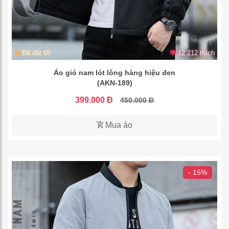
Đã đặt 65
12.212 thích
Áo gió nam lót lông hàng hiệu đen
(AKN-189)
399.000 Đ
450.000 Đ
Mua áo
- 15%