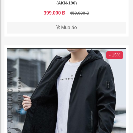
(AKN-190)
399.000 Đ
450.000 Đ
Mua áo
- 15%