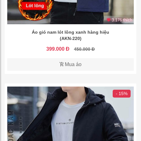
3.176 thích
Áo gió nam lót lông xanh hàng hiệu
(AKN-220)
399.000 Đ
450.000 Đ
Mua áo
- 15%