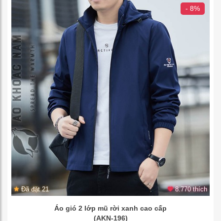
- 8%
Đã đặt 21
8.770 thích
Áo gió 2 lớp mũ rời xanh cao cấp
(AKN-196)