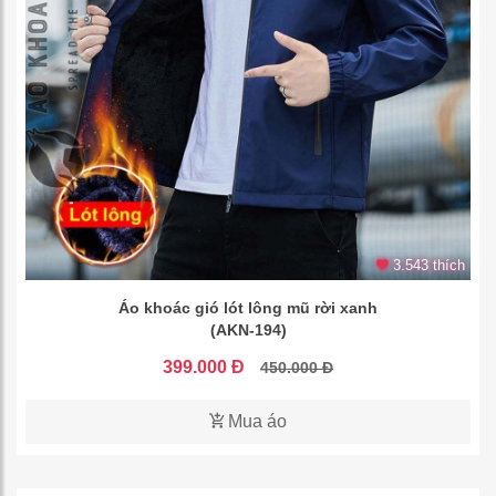
3.543 thích
Áo khoác gió lót lông mũ rời xanh
(AKN-194)
399.000 Đ
450.000 Đ
Mua áo