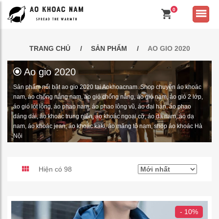
0
TRANG CHỦ
SẢN PHẨM
AO GIO 2020
Ao gio 2020
Sản phẩm nổi bật ao gio 2020 tại Aokhoacnam. Shop chuyên áo khoác
nam, áo chống nắng nam, áo gió chống nắng, áo gió nam, áo gió 2 lớp,
áo gió lót lông, áo phao nam, áo phao lông vũ, áo đại hàn, áo phao
dáng dài, áo khoác trung niên, áo khoác ngoại cỡ, áo da nam, áo dạ
nam, áo khoác jean, áo khoác kaki, áo măng tô nam, shop áo khoác Hà
Nội
Hiện có 98
- 10%