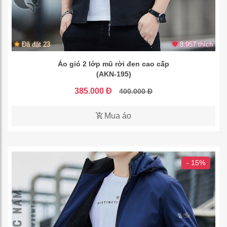
Đã đặt 23
8.957 thích
Áo gió 2 lớp mũ rời đen cao cấp
(AKN-195)
385.000 Đ
400.000 Đ
Mua áo
- 15%