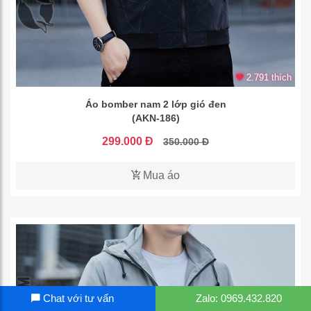
2.791 thích
Áo bomber nam 2 lớp gió đen
(AKN-186)
299.000 Đ
350.000 Đ
Mua áo
Chat với tư vấn
Zalo: 0969.432.820