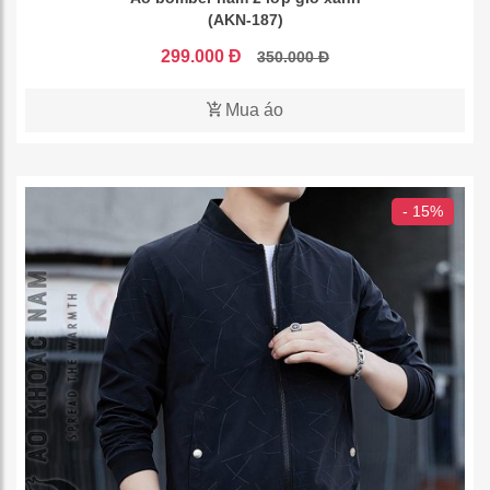
(AKN-187)
299.000 Đ
350.000 Đ
Mua áo
- 15%