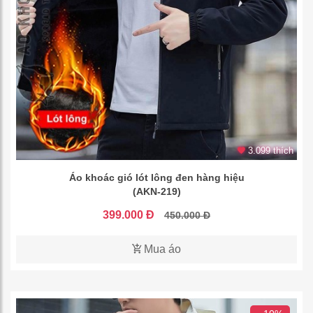
3.099 thích
Áo khoác gió lót lông đen hàng hiệu
(AKN-219)
399.000 Đ
450.000 Đ
Mua áo