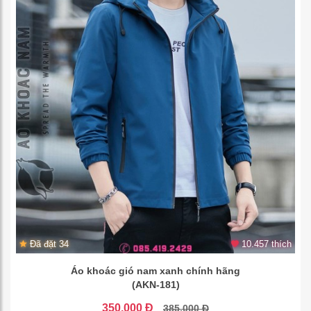
Đã đặt 34
10.457 thích
Áo khoác gió nam xanh chính hãng
(AKN-181)
350.000 Đ
385.000 Đ