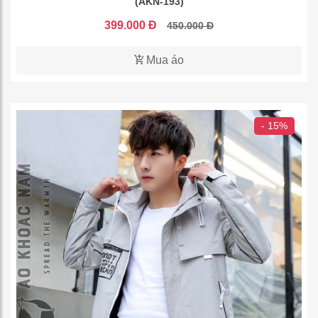
(AKN-193)
399.000 Đ
450.000 Đ
Mua áo
- 15%