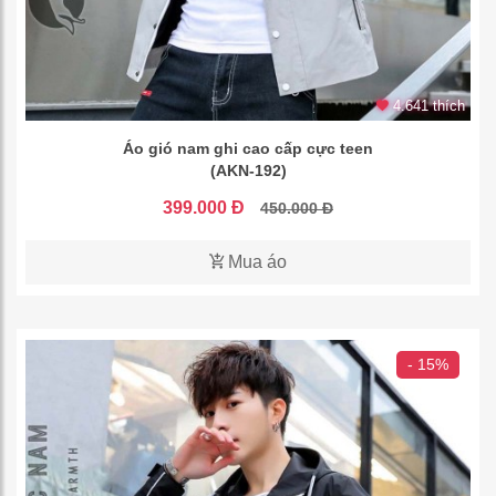
4.641 thích
Áo gió nam ghi cao cấp cực teen
(AKN-192)
399.000 Đ
450.000 Đ
Mua áo
- 15%