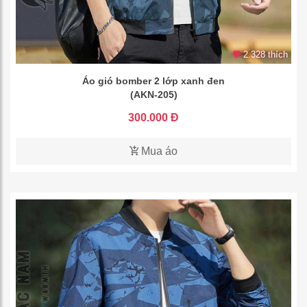
2.328 thích
Áo gió bomber 2 lớp xanh đen
(AKN-205)
300.000 Đ
Mua áo