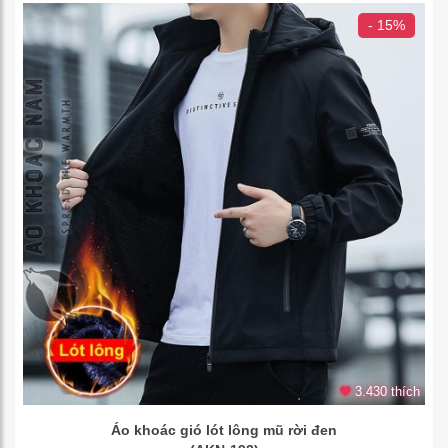
- 15%
3.430 thích
Áo khoác gió lót lông mũ rời đen