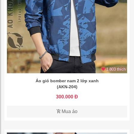
1.803 thích
Áo gió bomber nam 2 lớp xanh
(AKN-204)
300.000 Đ
Mua áo