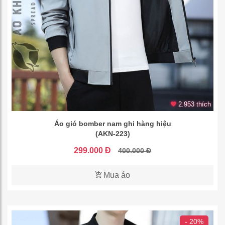
2.953 thích
Áo gió bomber nam ghi hàng hiệu
(AKN-223)
299.000 Đ
400.000 Đ
Mua áo
- 20%