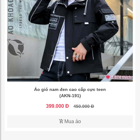
3.874 thích
Áo gió nam đen cao cấp cực teen
(AKN-191)
399.000 Đ
450.000 Đ
Mua áo