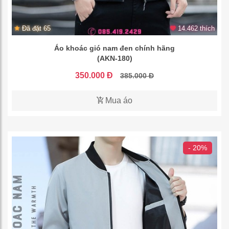
Đã đặt 65
14.462 thích
Áo khoác gió nam đen chính hãng
(AKN-180)
350.000 Đ
385.000 Đ
Mua áo
- 20%