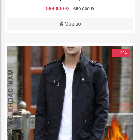
599.000 Đ
650.000 Đ
Mua áo
- 10%