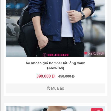
5.271 thích
Áo khoác gió bomber lót lông xanh
(AKN-164)
399.000 Đ
450.000 Đ
Mua áo