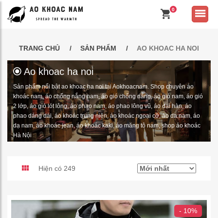
0
TRANG CHỦ
SẢN PHẨM
AO KHOAC HA NOI
Ao khoac ha noi
Sản phẩm nổi bật ao khoac ha noi tại Aokhoacnam. Shop chuyên áo
khoác nam, áo chống nắng nam, áo gió chống nắng, áo gió nam, áo gió
2 lớp, áo gió lót lông, áo phao nam, áo phao lông vũ, áo đại hàn, áo
phao dáng dài, áo khoác trung niên, áo khoác ngoại cỡ, áo da nam, áo
dạ nam, áo khoác jean, áo khoác kaki, áo măng tô nam, shop áo khoác
Hà Nội
Hiện có 249
- 10%