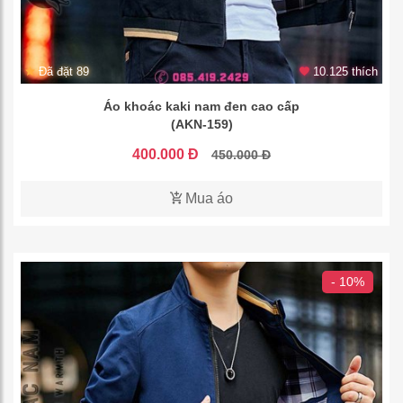
Đã đặt 89
10.125 thích
Áo khoác kaki nam đen cao cấp
(AKN-159)
400.000 Đ
450.000 Đ
Mua áo
- 10%