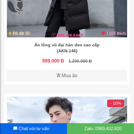
Đã đặt 50
7.075 thích
Áo lông vũ đại hàn đen cao cấp
(AKN-146)
999.000 Đ
1.200.000 Đ
Mua áo
- 10%
Chat với tư vấn
Zalo: 0969.432.820