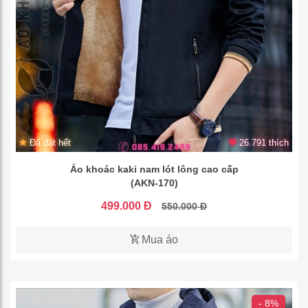
Đã đặt hết
26.791 thích
Áo khoác kaki nam lót lông cao cấp
(AKN-170)
499.000 Đ
550.000 Đ
Mua áo
- 8%