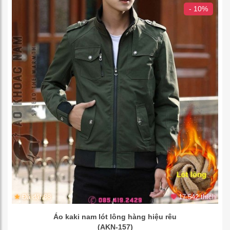
- 10%
Đã đặt 88
17.542 thích
Áo kaki nam lót lông hàng hiệu rêu
(AKN-157)