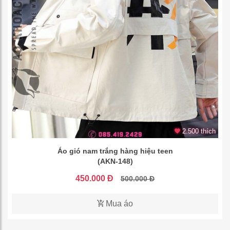
2.500 thích
Áo gió nam trắng hàng hiệu teen
(AKN-148)
450.000 Đ
500.000 Đ
Mua áo