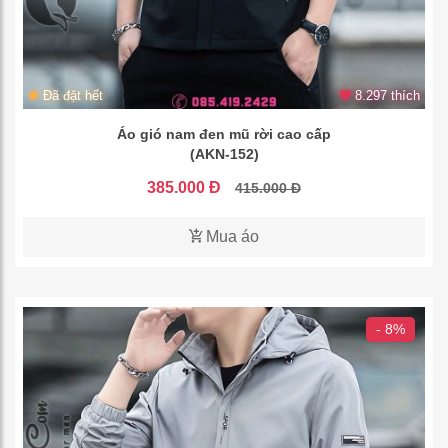
Đã đặt hết
8.297 thích
Áo gió nam đen mũ rời cao cấp
(AKN-152)
385.000 Đ
415.000 Đ
Mua áo
- 8%