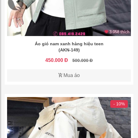
3.058 thích
Áo gió nam xanh hàng hiệu teen
(AKN-149)
450.000 Đ
500.000 Đ
Mua áo
- 10%