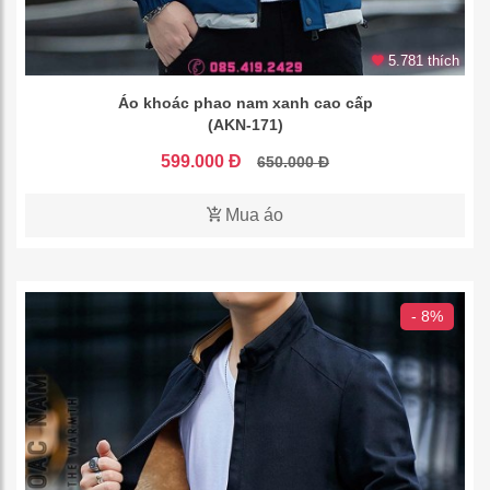
5.781 thích
Áo khoác phao nam xanh cao cấp
(AKN-171)
599.000 Đ
650.000 Đ
Mua áo
- 8%