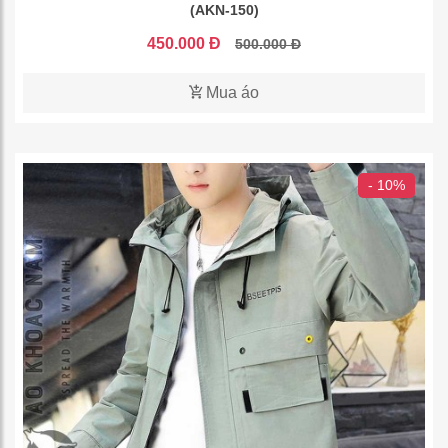
(AKN-150)
450.000 Đ
500.000 Đ
Mua áo
- 10%