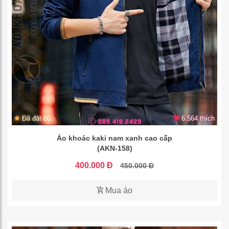
Đã đặt 80
6.564 thích
Áo khoác kaki nam xanh cao cấp
(AKN-158)
400.000 Đ
450.000 Đ
Mua áo