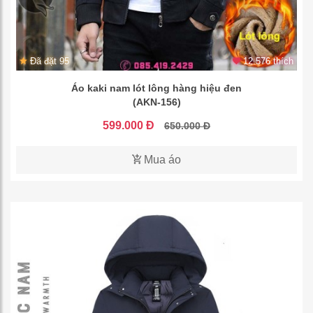
Đã đặt 95
12.576 thích
Áo kaki nam lót lông hàng hiệu đen
(AKN-156)
599.000 Đ
650.000 Đ
Mua áo