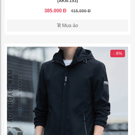
(AKN-153)
385.000 Đ
415.000 Đ
Mua áo
- 8%