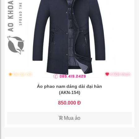
Đã đặt hết
4.504 thích
Áo phao nam dáng dài đại hàn
(AKN-154)
850.000 Đ
Mua áo