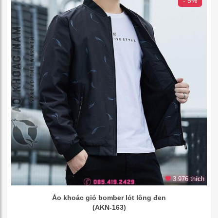
- 5%
3.976 thích
Áo khoác gió bomber lót lông đen
(AKN-163)