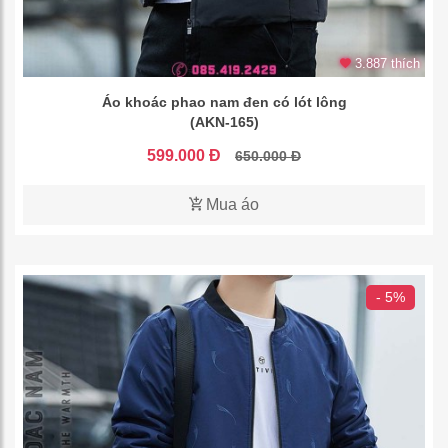
3.887 thích
Áo khoác phao nam đen có lót lông
(AKN-165)
599.000 Đ
650.000 Đ
Mua áo
- 5%