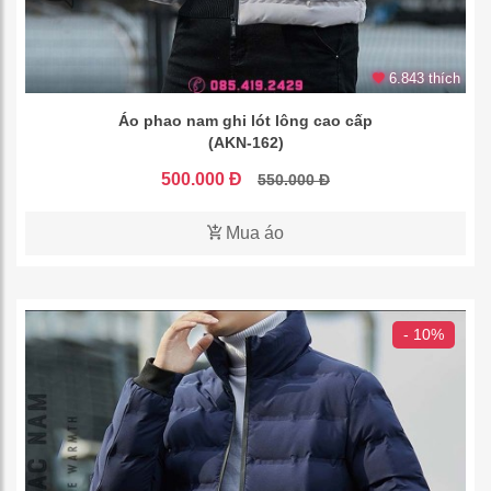
6.843 thích
Áo phao nam ghi lót lông cao cấp
(AKN-162)
500.000 Đ
550.000 Đ
Mua áo
- 10%