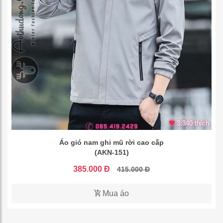
3.340 thích
Áo gió nam ghi mũ rời cao cấp
(AKN-151)
385.000 Đ
415.000 Đ
Mua áo