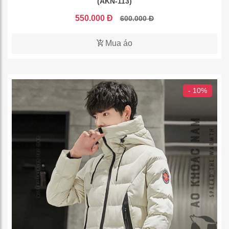
(AKN-113)
550.000 Đ
600.000 Đ
Mua áo
- 10%