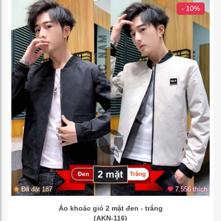
- 10%
Đã đặt 187
7.556 thích
Áo khoác gió 2 mặt đen - trắng
(AKN-116)