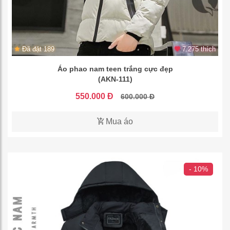
Đã đặt 189
7.275 thích
Áo phao nam teen trắng cực đẹp
(AKN-111)
550.000 Đ
600.000 Đ
Mua áo
- 10%