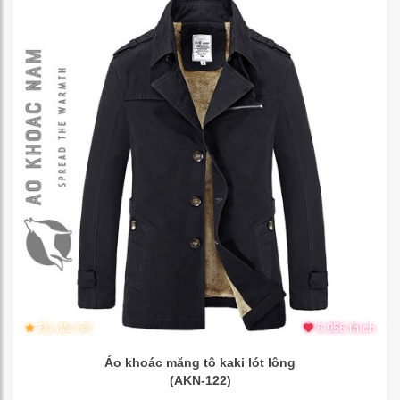
Đã đặt hết
6.956 thích
Áo khoác măng tô kaki lót lông
(AKN-122)