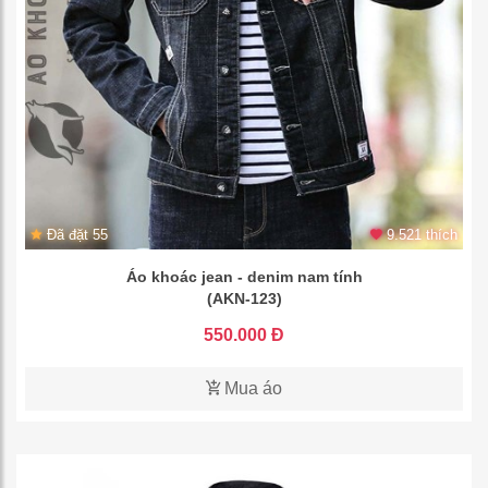
Đã đặt 55
9.521 thích
Áo khoác jean - denim nam tính
(AKN-123)
550.000 Đ
Mua áo