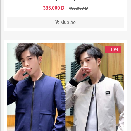
385.000 Đ
400.000 Đ
Mua áo
- 10%