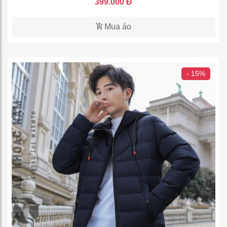
399.000 Đ
Mua áo
- 15%