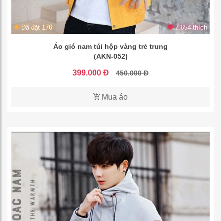
Đã đặt 176
7.654 thích
Áo gió nam túi hộp vàng trẻ trung
(AKN-052)
399.000 Đ
450.000 Đ
Mua áo