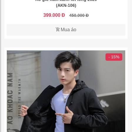
(AKN-106)
399.000 Đ
450.000 Đ
Mua áo
- 15%