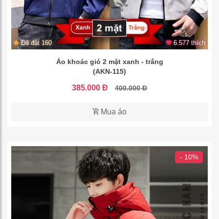
Đã đặt 160
6.577 thích
Áo khoác gió 2 mặt xanh - trắng
(AKN-115)
385.000 Đ
400.000 Đ
Mua áo
- 10%