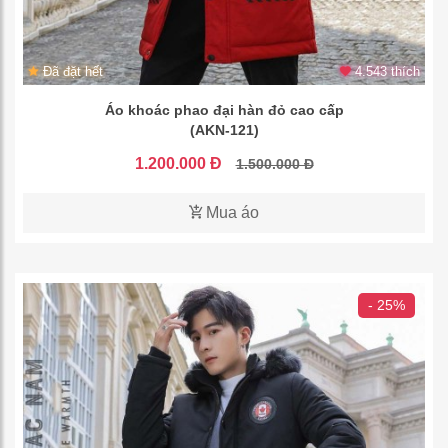
Đã đặt hết
4.543 thích
Áo khoác phao đại hàn đỏ cao cấp
(AKN-121)
1.200.000 Đ
1.500.000 Đ
Mua áo
- 25%