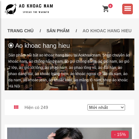
0
TRANG CHỦ
SẢN PHẨM
AO KHOAC HANG HIEU
Ao khoac hang hieu
Sản phẩm nổi bật ao khoac hang hieu tại Aokhoacnam. Shop chuyên áo
khoác nam, áo chống nắng nam, áo gió chống nắng, áo gió nam, áo gió
2 lớp, áo gió lót lông, áo phao nam, áo phao lông vũ, áo đại hàn, áo
phao dáng dài, áo khoác trung niên, áo khoác ngoại cỡ, áo da nam, áo
dạ nam, áo khoác jean, áo khoác kaki, áo măng tô nam, shop áo khoác
Hà Nội
Hiện có 249
- 15%