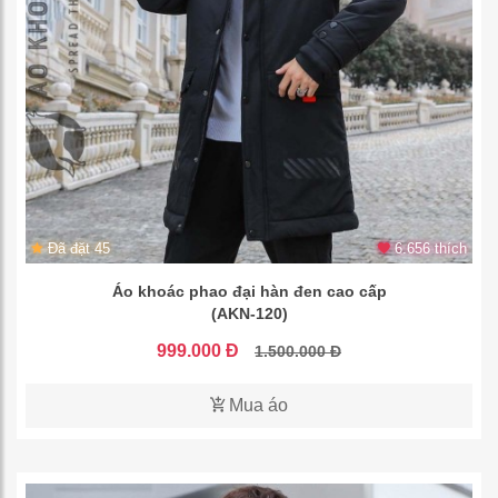
Đã đặt 45
6.656 thích
Áo khoác phao đại hàn đen cao cấp
(AKN-120)
999.000 Đ
1.500.000 Đ
Mua áo