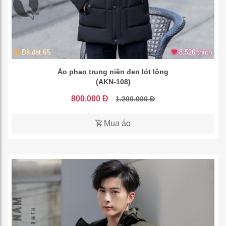
Đã đặt 65
8.526 thích
Áo phao trung niên đen lót lông
(AKN-108)
800.000 Đ
1.200.000 Đ
Mua áo