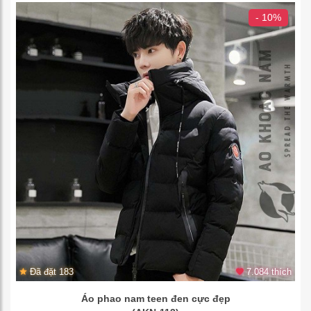
- 10%
Đã đặt 183
7.084 thích
Áo phao nam teen đen cực đẹp