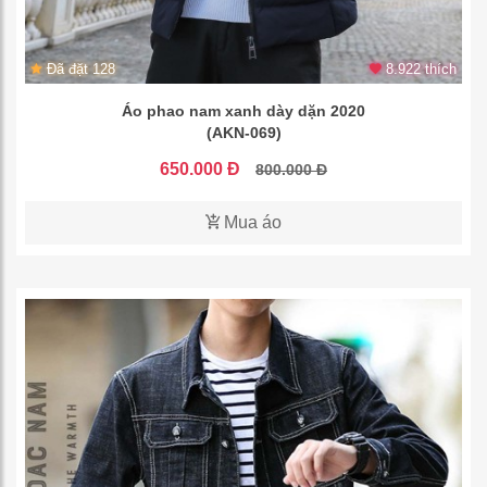
Đã đặt 128
8.922 thích
Áo phao nam xanh dày dặn 2020
(AKN-069)
650.000 Đ
800.000 Đ
Mua áo