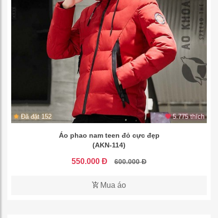
Đã đặt 152
5.775 thích
Áo phao nam teen đỏ cực đẹp
(AKN-114)
550.000 Đ
600.000 Đ
Mua áo