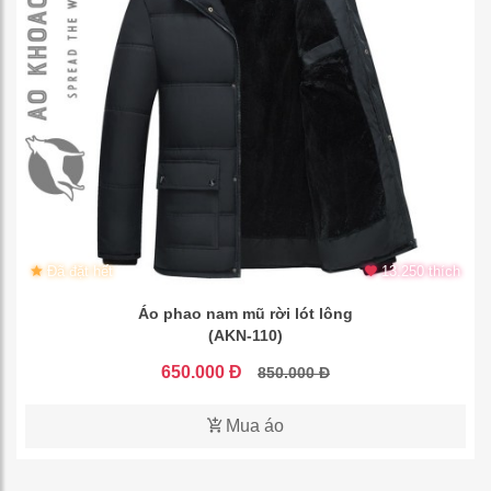
Đã đặt hết
13.250 thích
Áo phao nam mũ rời lót lông
(AKN-110)
650.000 Đ
850.000 Đ
Mua áo