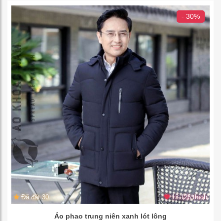
- 30%
Đã đặt 30
13.126 thích
Áo phao trung niên xanh lót lông