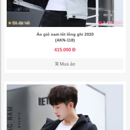
Đã đặt hết
3.428 thích
Áo gió nam lót lông ghi 2020
(AKN-118)
415.000 Đ
Mua áo