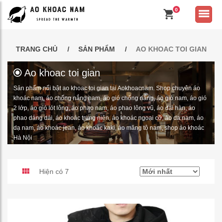
0
TRANG CHỦ
SẢN PHẨM
AO KHOAC TOI GIAN
Ao khoac toi gian
Sản phẩm nổi bật ao khoac toi gian tại Aokhoacnam. Shop chuyên áo
khoác nam, áo chống nắng nam, áo gió chống nắng, áo gió nam, áo gió
2 lớp, áo gió lót lông, áo phao nam, áo phao lông vũ, áo đại hàn, áo
phao dáng dài, áo khoác trung niên, áo khoác ngoại cỡ, áo da nam, áo
dạ nam, áo khoác jean, áo khoác kaki, áo măng tô nam, shop áo khoác
Hà Nội
Hiện có 7