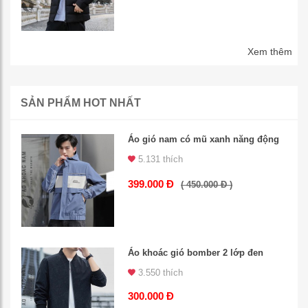
Xem thêm
SẢN PHẨM HOT NHẤT
Áo gió nam có mũ xanh năng động
5.131 thích
399.000 Đ
( 450.000 Đ )
Áo khoác gió bomber 2 lớp đen
3.550 thích
300.000 Đ