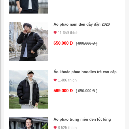
Áo phao nam đen dày dặn 2020
11.659 thích
650.000 Đ
( 800.000 Đ )
Áo khoác phao hoodies trẻ cao cấp
1.486 thích
599.000 Đ
( 650.000 Đ )
Áo phao trung niên đen lót lông
8.525 thích