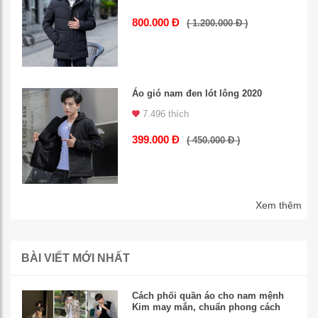
800.000 Đ
( 1.200.000 Đ )
Áo gió nam đen lót lông 2020
7.496 thích
399.000 Đ
( 450.000 Đ )
Xem thêm
BÀI VIẾT MỚI NHẤT
Cách phối quần áo cho nam mệnh
Kim may mắn, chuẩn phong cách