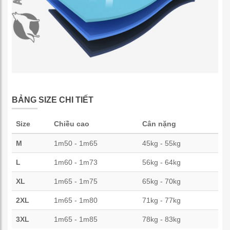
BẢNG SIZE CHI TIẾT
Size
Chiều cao
Cân nặng
M
1m50 - 1m65
45kg - 55kg
L
1m60 - 1m73
56kg - 64kg
XL
1m65 - 1m75
65kg - 70kg
2XL
1m65 - 1m80
71kg - 77kg
3XL
1m65 - 1m85
78kg - 83kg