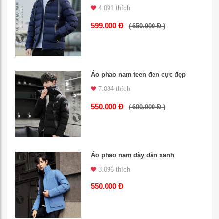
4.091 thích
599.000 Đ
( 650.000 Đ )
Áo phao nam teen đen cực đẹp
7.084 thích
550.000 Đ
( 600.000 Đ )
Áo phao nam dày dặn xanh
3.096 thích
550.000 Đ