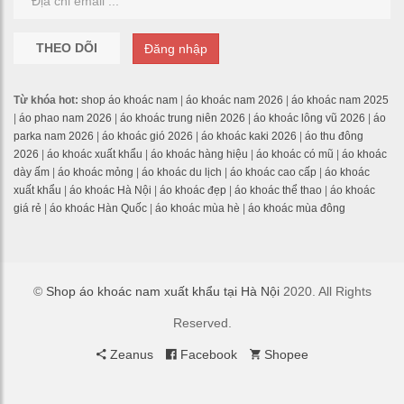
THEO DÕI
Đăng nhập
Từ khóa hot:
shop áo khoác nam
|
áo khoác nam 2026
|
áo khoác nam 2025
|
áo phao nam 2026
|
áo khoác trung niên 2026
|
áo khoác lông vũ 2026
|
áo
parka nam 2026
|
áo khoác gió 2026
|
áo khoác kaki 2026
|
áo thu đông
2026
|
áo khoác xuất khẩu
|
áo khoác hàng hiệu
|
áo khoác có mũ
|
áo khoác
dày ấm
|
áo khoác mỏng
|
áo khoác du lịch
|
áo khoác cao cấp
|
áo khoác
xuất khẩu
|
áo khoác Hà Nội
|
áo khoác đẹp
|
áo khoác thể thao
|
áo khoác
giá rẻ
|
áo khoác Hàn Quốc
|
áo khoác mùa hè
|
áo khoác mùa đông
©
Shop áo khoác nam xuất khẩu tại Hà Nội
2020. All Rights
Reserved.
Zeanus
Facebook
Shopee