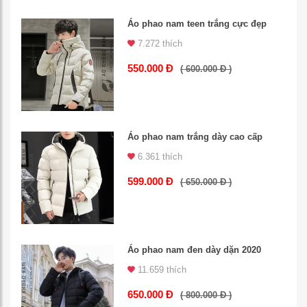
Áo phao nam teen trắng cực đẹp
7.272 thích
550.000 Đ
( 600.000 Đ )
Áo phao nam trắng dày cao cấp
6.361 thích
599.000 Đ
( 650.000 Đ )
Áo phao nam đen dày dặn 2020
11.659 thích
650.000 Đ
( 800.000 Đ )