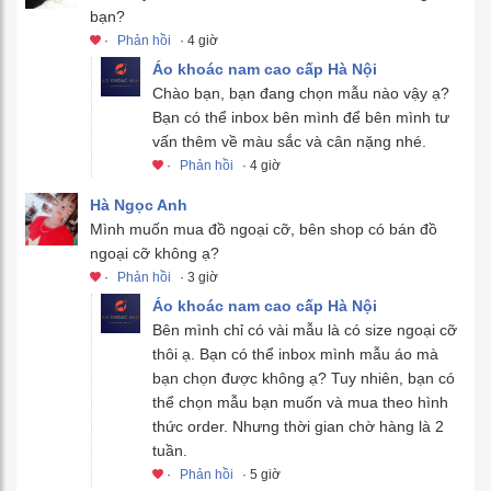
bạn?
·
Phản hồi
· 4 giờ
Áo khoác nam cao cấp Hà Nội
Chào bạn, bạn đang chọn mẫu nào vậy ạ?
Bạn có thể inbox bên mình để bên mình tư
vấn thêm về màu sắc và cân nặng nhé.
·
Phản hồi
· 4 giờ
Hà Ngọc Anh
Mình muốn mua đồ ngoại cỡ, bên shop có bán đồ
ngoại cỡ không ạ?
·
Phản hồi
· 3 giờ
Áo khoác nam cao cấp Hà Nội
Bên mình chỉ có vài mẫu là có size ngoại cỡ
thôi ạ. Bạn có thể inbox mình mẫu áo mà
bạn chọn được không ạ? Tuy nhiên, bạn có
thể chọn mẫu bạn muốn và mua theo hình
thức order. Nhưng thời gian chờ hàng là 2
tuần.
·
Phản hồi
· 5 giờ