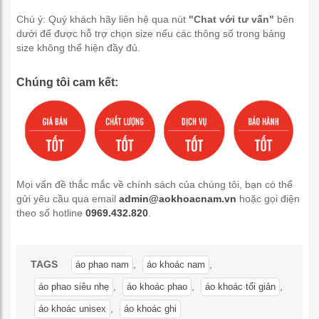
Chú ý: Quý khách hãy liên hệ qua nút
"Chat với tư vấn"
bên
dưới để được hỗ trợ chọn size nếu các thông số trong bảng
size không thể hiện đầy đủ.
Chúng tôi cam kết:
Mọi vấn đề thắc mắc về chính sách của chúng tôi, bạn có thể
gửi yêu cầu qua email
admin@aokhoacnam.vn
hoặc gọi điện
theo số hotline
0969.432.820
.
TAGS
,
,
áo phao nam
áo khoác nam
,
,
,
áo phao siêu nhẹ
áo khoác phao
áo khoác tối giản
,
áo khoác unisex
áo khoác ghi