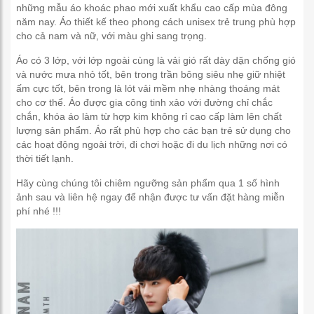
những mẫu áo khoác phao mới xuất khẩu cao cấp mùa đông
năm nay. Áo thiết kế theo phong cách unisex trẻ trung phù hợp
cho cả nam và nữ, với màu ghi sang trọng.
Áo có 3 lớp, với lớp ngoài cùng là vải gió rất dày dặn chống gió
và nước mưa nhỏ tốt, bên trong trần bông siêu nhẹ giữ nhiệt
ấm cực tốt, bên trong là lót vải mềm nhẹ nhàng thoáng mát
cho cơ thể. Áo được gia công tinh xảo với đường chỉ chắc
chắn, khóa áo làm từ hợp kim không rỉ cao cấp làm lên chất
lượng sản phẩm. Áo rất phù hợp cho các bạn trẻ sử dụng cho
các hoạt động ngoài trời, đi chơi hoặc đi du lịch những nơi có
thời tiết lạnh.
Hãy cùng chúng tôi chiêm ngưỡng sản phẩm qua 1 số hình
ảnh sau và liên hệ ngay để nhận được tư vấn đặt hàng miễn
phí nhé !!!