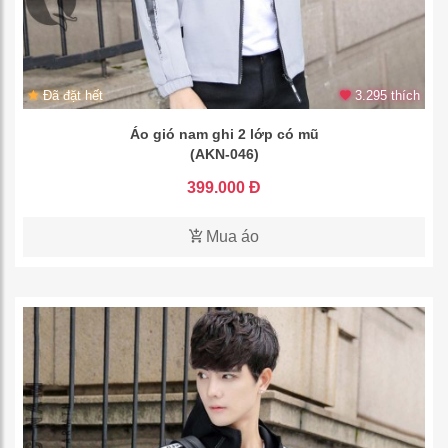
Đã đặt hết
3.295 thích
Áo gió nam ghi 2 lớp có mũ
(AKN-046)
399.000 Đ
Mua áo