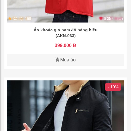
Đã đặt 168
6.357 thích
Áo khoác gió nam đỏ hàng hiệu
(AKN-063)
399.000 Đ
Mua áo
- 10%