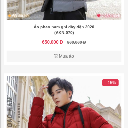
Đã đặt hết
4.289 thích
Áo phao nam ghi dày dặn 2020
(AKN-070)
650.000 Đ
800.000 Đ
Mua áo
- 15%