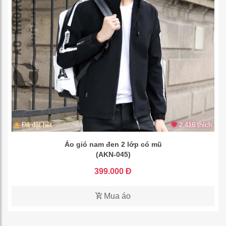
Đã đặt hết
2.416 thích
Áo gió nam đen 2 lớp có mũ
(AKN-045)
399.000 Đ
Mua áo