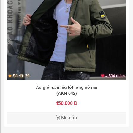
Đã đặt 79
4.594 thích
Áo gió nam rêu lót lông có mũ
(AKN-042)
450.000 Đ
Mua áo