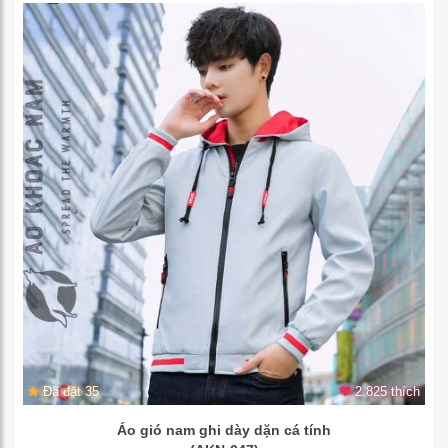
Đã đặt 35
2.825 thích
Áo gió nam ghi dày dặn cá tính