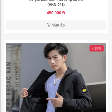
(AKN-041)
450.000 Đ
Mua áo
- 15%