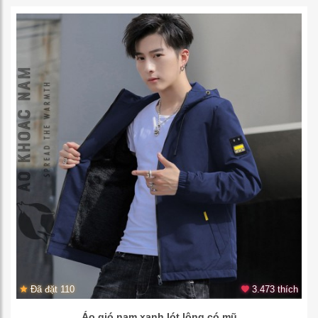
Đã đặt 110
3.473 thích
Áo gió nam xanh lót lông có mũ