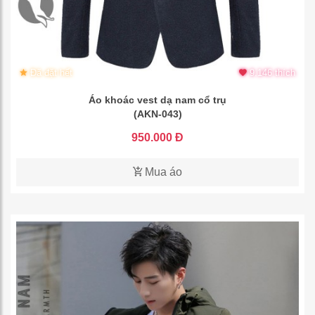
Đã đặt hết
9.146 thích
Áo khoác vest dạ nam cổ trụ
(AKN-043)
950.000 Đ
Mua áo