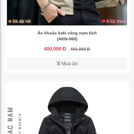
Đã đặt hết
8.511 thích
Áo khoác kaki vàng nam tính
(AKN-060)
400.000 Đ
450.000 Đ
Mua áo