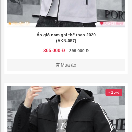
Đã đặt 90
5.543 thích
Áo gió nam ghi thể thao 2020
(AKN-057)
365.000 Đ
399.000 Đ
Mua áo
- 15%