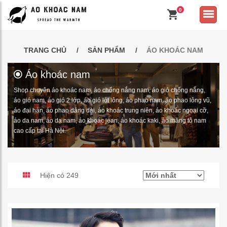
0
TRANG CHỦ
SẢN PHẨM
ÁO KHOÁC NAM
Áo khoác nam
Shop chuyên áo khoác nam, áo chống nắng nam, áo gió chống nắng,
áo gió nam, áo gió 2 lớp, áo gió lót lông, áo phao nam, áo phao lông vũ,
áo đại hàn, áo phao dáng dài, áo khoác trung niên, áo khoác ngoại cỡ,
áo da nam, áo dạ nam, áo khoác jean, áo khoác kaki, áo măng tô nam
cao cấp tại Hà Nội.
Hiện có 249