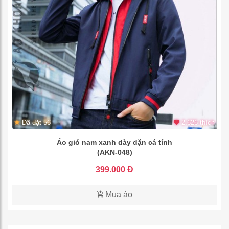
Đã đặt 56
2.626 thích
Áo gió nam xanh dày dặn cá tính
(AKN-048)
399.000 Đ
Mua áo