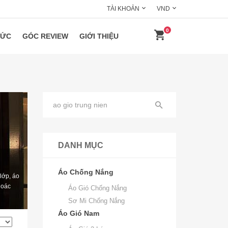
TÀI KHOẢN
VND
0
HỨC
GÓC REVIEW
GIỚI THIỆU
DANH MỤC
Áo Chống Nắng
lớp, áo
hoác
Áo Gió Chống Nắng
Sơ Mi Chống Nắng
Áo Gió Nam