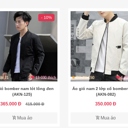
- 10%
ặt 21
13.030 thích
Đã đặt 150
6.30
ió bomber nam lót lông đen
Áo gió nam 2 lớp cổ bomber
(AKN-125)
(AKN-082)
365.000 Đ
350.000 Đ
415.000 Đ
Mua áo
Mua áo