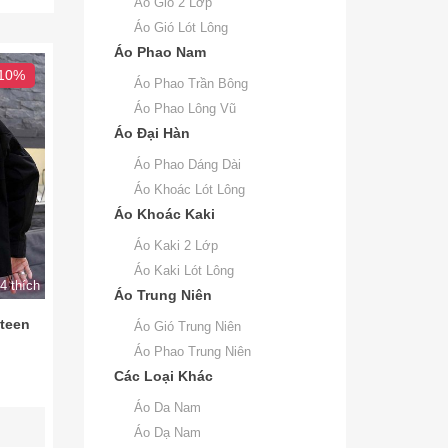
Áo Gió 2 Lớp
Áo Gió Lót Lông
Áo Phao Nam
 10%
Áo Phao Trần Bông
Áo Phao Lông Vũ
Áo Đại Hàn
Áo Phao Dáng Dài
Áo Khoác Lót Lông
Áo Khoác Kaki
Áo Kaki 2 Lớp
Áo Kaki Lót Lông
4 thích
Áo Trung Niên
 teen
Áo Gió Trung Niên
Áo Phao Trung Niên
Các Loại Khác
Áo Da Nam
Áo Dạ Nam