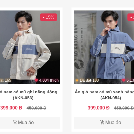
- 15%
-
ặt 165
4.804 thích
Đã đặt 180
5.13
ió nam có mũ ghi năng động
Áo gió nam có mũ xanh năn
(AKN-053)
(AKN-054)
399.000 Đ
399.000 Đ
450.000 Đ
450.000 Đ
Mua áo
Mua áo