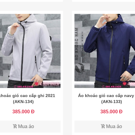
4.910 thích
4.02
khoác gió cao cấp ghi 2021
Áo khoác gió cao cấp navy
(AKN-134)
(AKN-133)
385.000 Đ
385.000 Đ
Mua áo
Mua áo