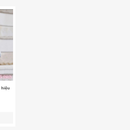
5 thích
 hiệu