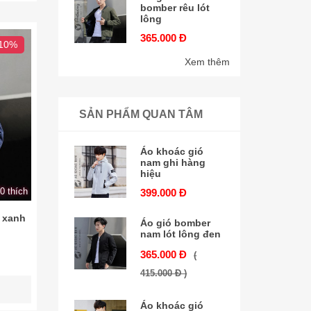
bomber rêu lót
lông
365.000 Đ
 10%
Xem thêm
SẢN PHẨM QUAN TÂM
Áo khoác gió
nam ghi hàng
hiệu
0 thích
399.000 Đ
 xanh
Áo gió bomber
nam lót lông đen
365.000 Đ
(
415.000 Đ )
Áo khoác gió