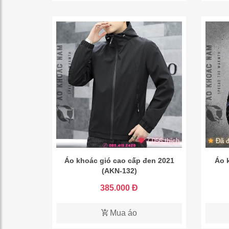
7.056 thích
Đã đ
Áo khoác gió cao cấp đen 2021
Áo 
(AKN-132)
385.000 Đ
Mua áo