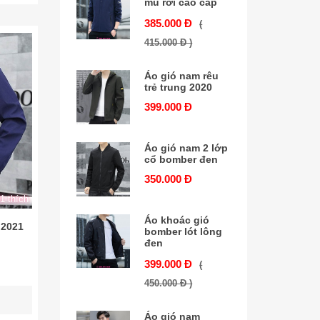
mũ rời cao cấp
385.000 Đ
(
415.000 Đ )
Áo gió nam rêu
trẻ trung 2020
399.000 Đ
Áo gió nam 2 lớp
cổ bomber đen
350.000 Đ
1 thích
Áo khoác gió
 2021
bomber lót lông
đen
399.000 Đ
(
450.000 Đ )
Áo gió nam