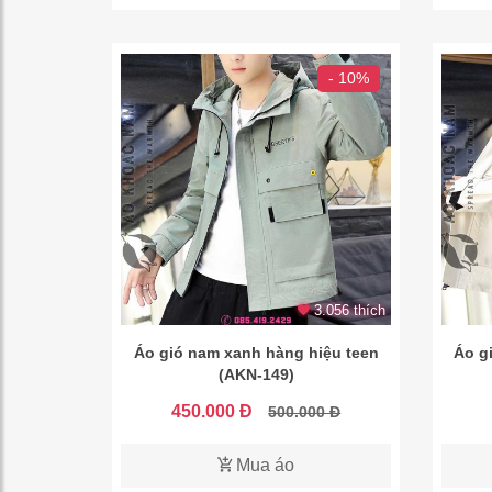
- 10%
3.056 thích
Áo gió nam xanh hàng hiệu teen
Áo g
(AKN-149)
450.000 Đ
500.000 Đ
Mua áo