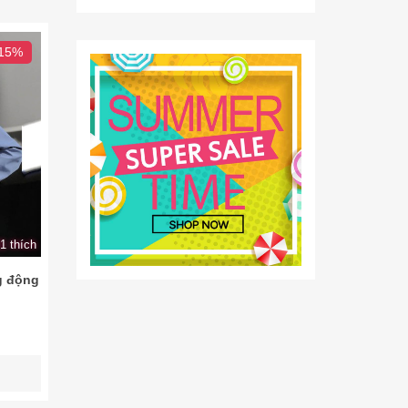
 15%
1 thích
g động