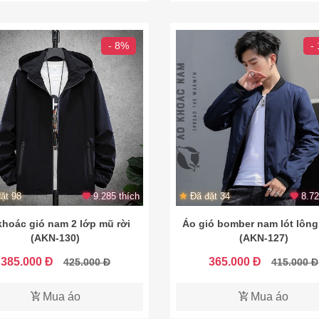
- 8%
-
ặt 98
9.285 thích
Đã đặt 34
8.72
khoác gió nam 2 lớp mũ rời
Áo gió bomber nam lót lông
(AKN-130)
(AKN-127)
385.000 Đ
365.000 Đ
425.000 Đ
415.000 Đ
Mua áo
Mua áo