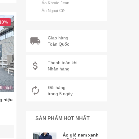
Áo Khoác Jean
Áo Ngoại Cỡ
 10%
Giao hàng
Toàn Quốc
Thanh toán khi
Nhận hàng
Đổi hàng
9 thích
trong 5 ngày
g hiệu
SẢN PHẨM HOT NHẤT
Áo gió nam xanh