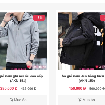
- 8%
-
3.340 thích
3.67
gió nam ghi mũ rời cao cấp
Áo gió nam đen hàng hiệu
(AKN-151)
(AKN-150)
385.000 Đ
450.000 Đ
415.000 Đ
500.000 Đ
Mua áo
Mua áo