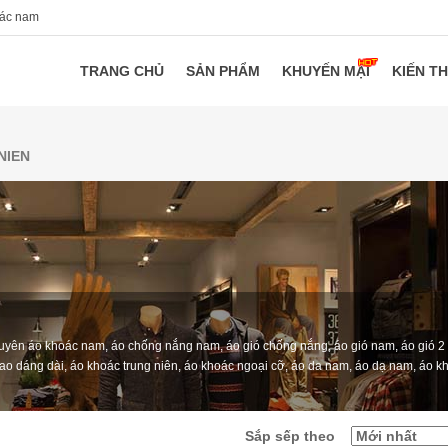
oác nam
TRANG CHỦ
SẢN PHẨM
KHUYẾN MẠI
KIẾN T
NIEN
uyên áo khoác nam, áo chống nắng nam, áo gió chống nắng, áo gió nam, áo gió 2 
phao dáng dài, áo khoác trung niên, áo khoác ngoại cỡ, áo da nam, áo dạ nam, áo k
Sắp sếp theo