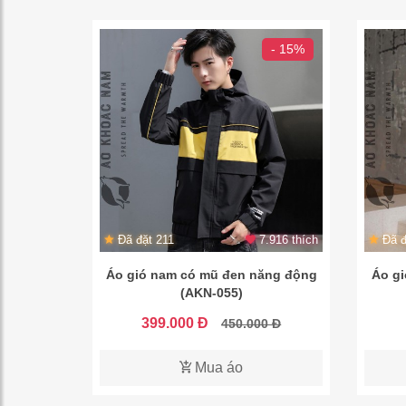
- 15%
Đã đặt 211
7.916 thích
Đã đ
Áo gió nam có mũ đen năng động
Áo gi
(AKN-055)
399.000 Đ
450.000 Đ
Mua áo