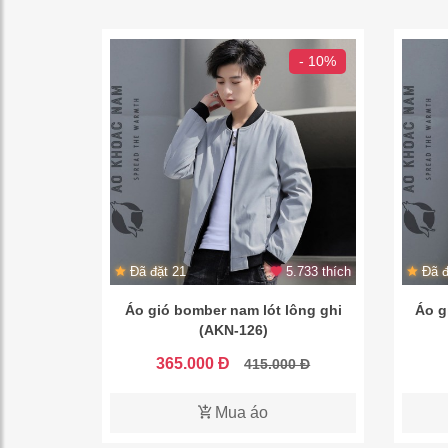
- 10%
Đã đặt 21
5.733 thích
Đã đ
Áo gió bomber nam lót lông ghi
Áo g
(AKN-126)
365.000 Đ
415.000 Đ
Mua áo