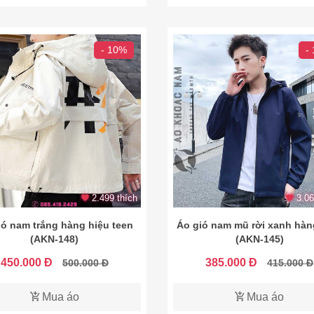
- 10%
-
2.499 thích
3.06
ió nam trắng hàng hiệu teen
Áo gió nam mũ rời xanh hàn
(AKN-148)
(AKN-145)
450.000 Đ
385.000 Đ
500.000 Đ
415.000 Đ
Mua áo
Mua áo