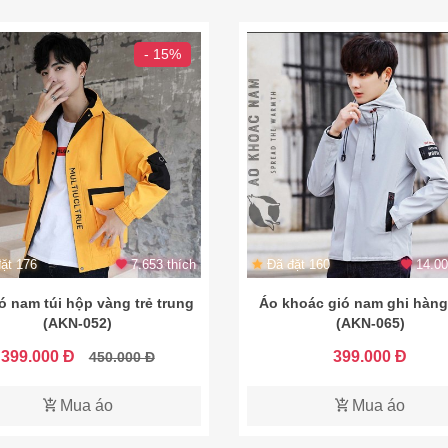
- 15%
ặt 176
7.653 thích
Đã đặt 160
14.00
ó nam túi hộp vàng trẻ trung
Áo khoác gió nam ghi hàng
(AKN-052)
(AKN-065)
399.000 Đ
399.000 Đ
450.000 Đ
Mua áo
Mua áo