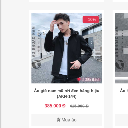
- 10%
3.395 thích
Áo gió nam mũ rời đen hàng hiệu
Áo 
(AKN-144)
385.000 Đ
415.000 Đ
Mua áo