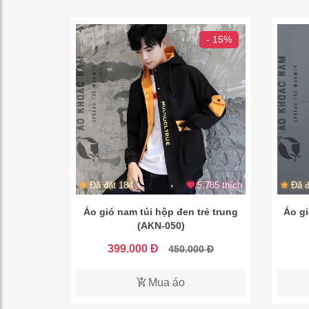
- 15%
Đã đặt 184
5.785 thích
Đã đ
Áo gió nam túi hộp đen trẻ trung
Áo g
(AKN-050)
399.000 Đ
450.000 Đ
Mua áo