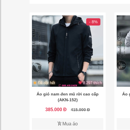
- 8%
Đã đặt hết
8.297 thích
Áo gió nam đen mũ rời cao cấp
Áo 
(AKN-152)
385.000 Đ
415.000 Đ
Mua áo