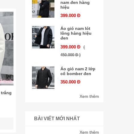
nam đen hàng
hiệu
399.000 Đ
Áo gió nam lót
lông hàng hiệu
đen
399.000 Đ
(
450.000 Đ )
Áo gió nam 2 lớp
cổ bomber đen
7 thích
350.000 Đ
 trắng
Xem thêm
BÀI VIẾT MỚI NHẤT
Xem thêm