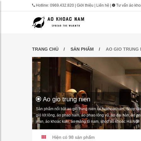
Hotline:
0969.432.820
|
Giới thiệu
|
Liên hệ
|
Tư vấn áo kh
TRANG CHỦ
SẢN PHẨM
AO GIO TRUNG 
Ao gio trung nien
Sản phẩm nổi bật ao gio trung nien tại Aokhoacnam. Shop ch
gió lót lông, áo phao nam, áo phao lông vũ, áo đại hàn, áo 
jean, áo khoác kaki, áo măng tô nam, shop áo khoác Hà Nội
Hiện có 98
sản phẩm