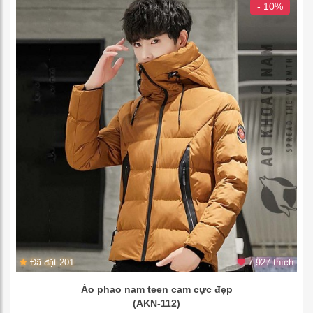
- 10%
Đã đặt 201
7.927 thích
Áo phao nam teen cam cực đẹp
(AKN-112)