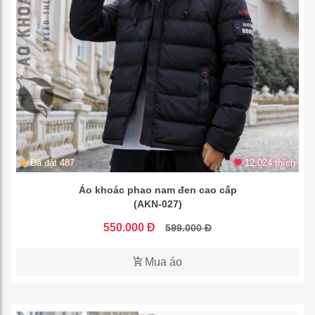
Đã đặt 487
12.024 thích
Áo khoác phao nam đen cao cấp
(AKN-027)
550.000 Đ
599.000 Đ
Mua áo