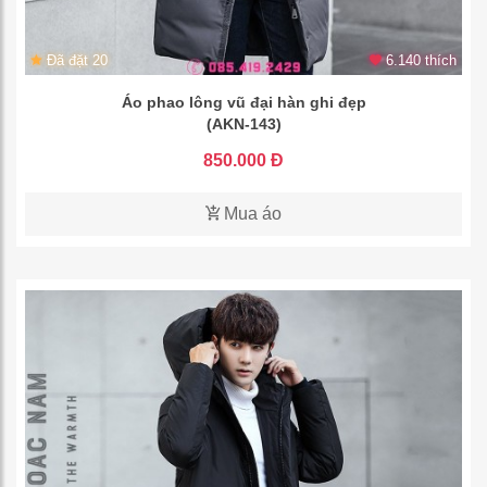
Đã đặt 20
6.140 thích
Áo phao lông vũ đại hàn ghi đẹp
(AKN-143)
850.000 Đ
Mua áo