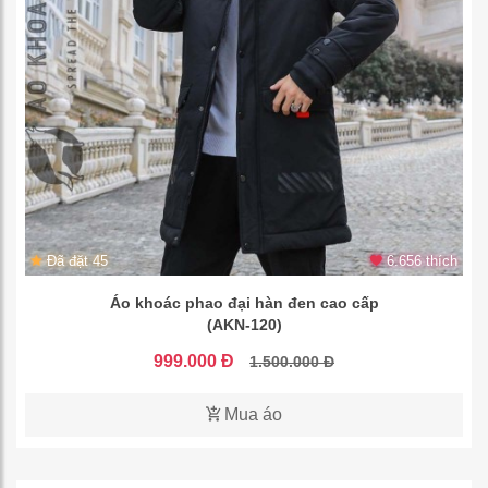
Đã đặt 45
6.656 thích
Áo khoác phao đại hàn đen cao cấp
(AKN-120)
999.000 Đ
1.500.000 Đ
Mua áo