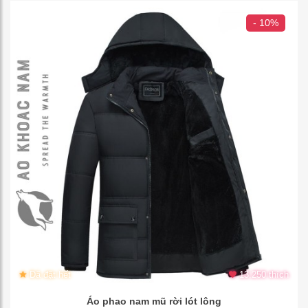
- 10%
Đã đặt hết
13.250 thích
Áo phao nam mũ rời lót lông