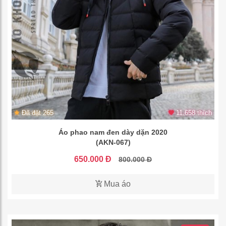
Đã đặt 265
11.658 thích
Áo phao nam đen dày dặn 2020
(AKN-067)
650.000 Đ
800.000 Đ
Mua áo