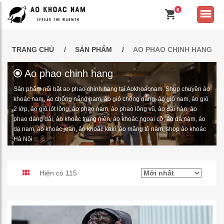
0
TRANG CHỦ
SẢN PHẨM
AO PHAO CHINH HANG
Ao phao chinh hang
Sản phẩm nổi bật ao phao chinh hang tại Aokhoacnam. Shop chuyên áo
khoác nam, áo chống nắng nam, áo gió chống nắng, áo gió nam, áo gió
2 lớp, áo gió lót lông, áo phao nam, áo phao lông vũ, áo đại hàn, áo
phao dáng dài, áo khoác trung niên, áo khoác ngoại cỡ, áo da nam, áo
dạ nam, áo khoác jean, áo khoác kaki, áo măng tô nam, shop áo khoác
Hà Nội
Hiện có 115