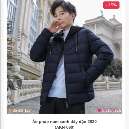
- 15%
Đã đặt 128
8.919 thích
Áo phao nam xanh dày dặn 2020
(AKN-069)