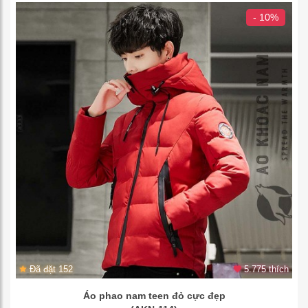
- 10%
Đã đặt 152
5.775 thích
Áo phao nam teen đỏ cực đẹp