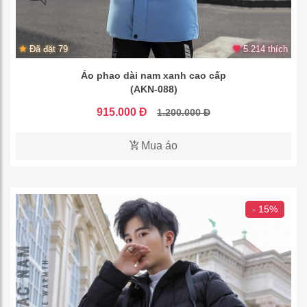
Đã đặt 79
5.214 thích
Áo phao dài nam xanh cao cấp
(AKN-088)
915.000 Đ
1.200.000 Đ
Mua áo
- 15%