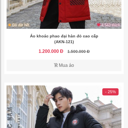
Đã đặt hết
4.543 thích
Áo khoác phao đại hàn đỏ cao cấp
(AKN-121)
1.200.000 Đ
1.500.000 Đ
Mua áo
- 25%