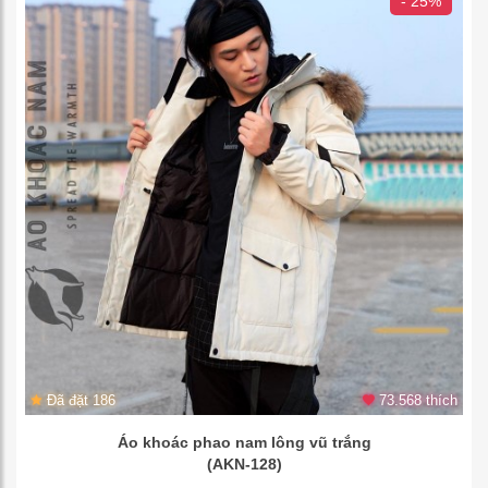
- 25%
Đã đặt 186
73.568 thích
Áo khoác phao nam lông vũ trắng
(AKN-128)