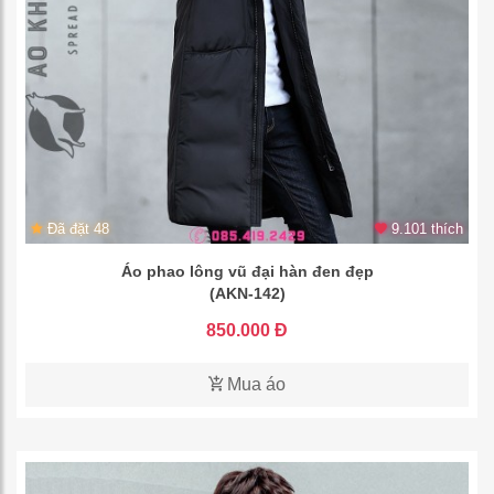
Đã đặt 48
9.101 thích
Áo phao lông vũ đại hàn đen đẹp
(AKN-142)
850.000 Đ
Mua áo