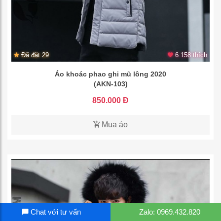
Đã đặt 29
6.158 thích
Áo khoác phao ghi mũ lông 2020
(AKN-103)
850.000 Đ
Mua áo
Chat với tư vấn
Zalo: 0969.432.820