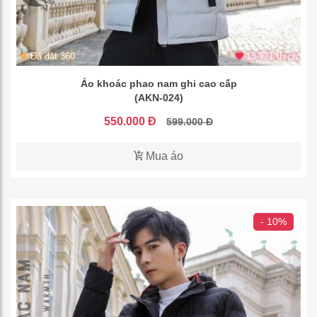
Đã đặt 360
13.771 thích
Áo khoác phao nam ghi cao cấp
(AKN-024)
550.000 Đ
599.000 Đ
Mua áo
- 10%