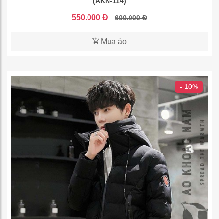
(AKN-114)
550.000 Đ
600.000 Đ
Mua áo
- 10%