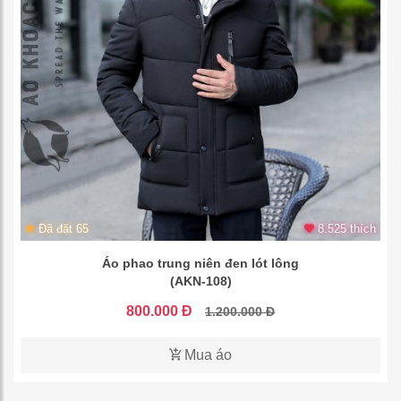
Đã đặt 65
8.525 thích
Áo phao trung niên đen lót lông
(AKN-108)
800.000 Đ
1.200.000 Đ
Mua áo