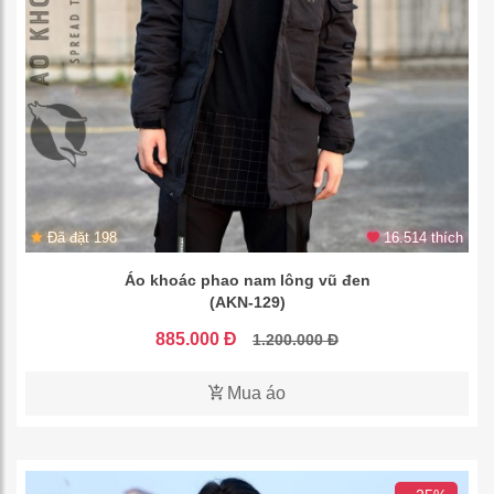
Đã đặt 198
16.514 thích
Áo khoác phao nam lông vũ đen
(AKN-129)
885.000 Đ
1.200.000 Đ
Mua áo