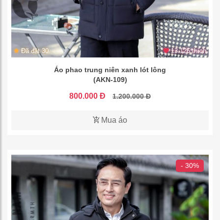
Đã đặt 30
13.126 thích
Áo phao trung niên xanh lót lông
(AKN-109)
800.000 Đ
1.200.000 Đ
Mua áo
- 30%