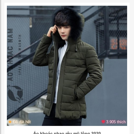
Đã đặt hết
3.905 thích
Áo khoác phao rêu mũ lông 2020