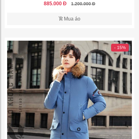
885.000 Đ
1.200.000 Đ
Mua áo
- 15%