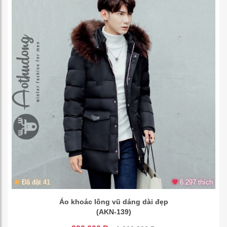
Đã đặt 41
6.297 thích
Áo khoác lông vũ dáng dài đẹp
(AKN-139)