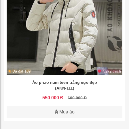
Đã đặt 189
7.272 thích
Áo phao nam teen trắng cực đẹp
(AKN-111)
550.000 Đ
600.000 Đ
Mua áo