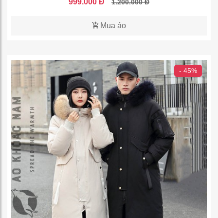
999.000 Đ
1.200.000 Đ
Mua áo
- 45%