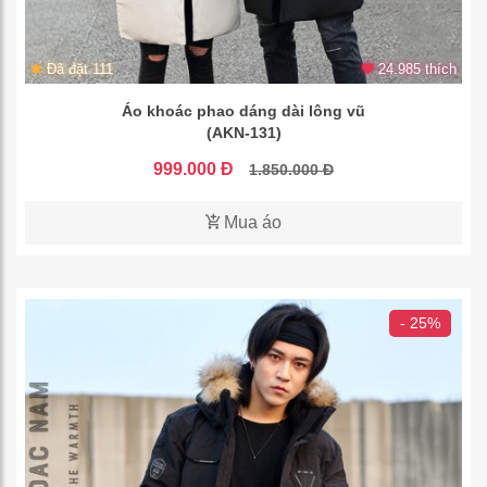
Đã đặt 111
24.985 thích
Áo khoác phao dáng dài lông vũ
(AKN-131)
999.000 Đ
1.850.000 Đ
Mua áo
- 25%