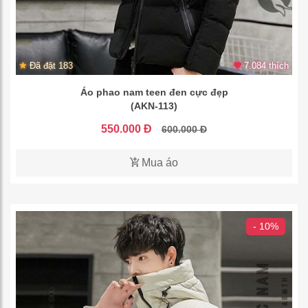
Đã đặt 183
7.084 thích
Áo phao nam teen đen cực đẹp
(AKN-113)
550.000 Đ
600.000 Đ
Mua áo
- 10%