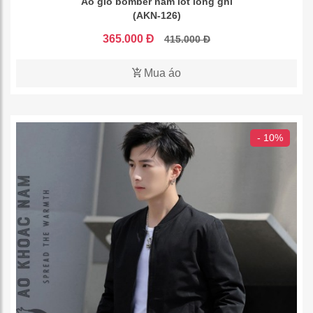
Áo gió bomber nam lót lông ghi
(AKN-126)
365.000 Đ
415.000 Đ
Mua áo
- 10%