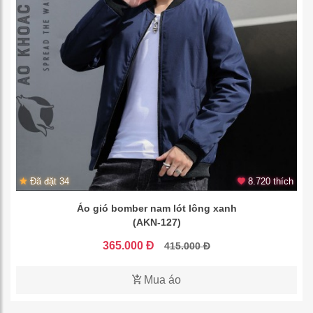
Đã đặt 34
8.720 thích
Áo gió bomber nam lót lông xanh
(AKN-127)
365.000 Đ
415.000 Đ
Mua áo