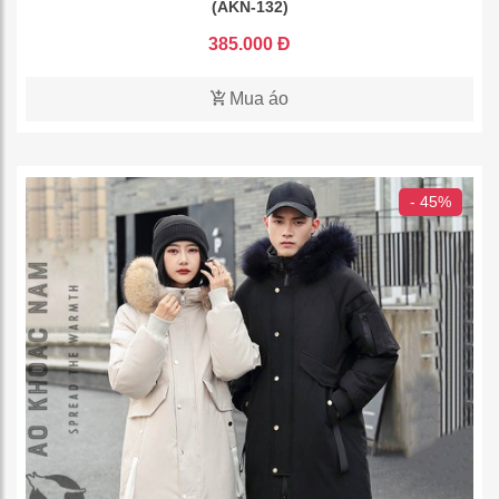
(AKN-132)
385.000 Đ
Mua áo
- 45%