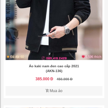
Đã đặt 60
5.596 thích
Áo kaki nam đen cao cấp 2021
(AKN-136)
385.000 Đ
450.000 Đ
Mua áo