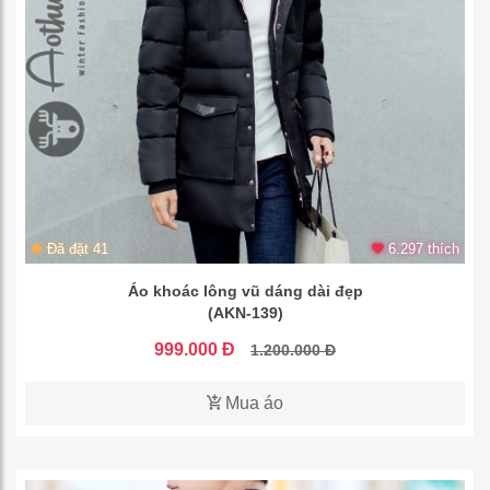
Đã đặt 41
6.297 thích
Áo khoác lông vũ dáng dài đẹp
(AKN-139)
999.000 Đ
1.200.000 Đ
Mua áo