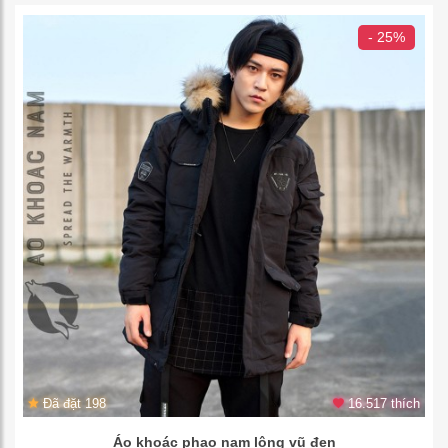
- 25%
Đã đặt 198
16.517 thích
Áo khoác phao nam lông vũ đen