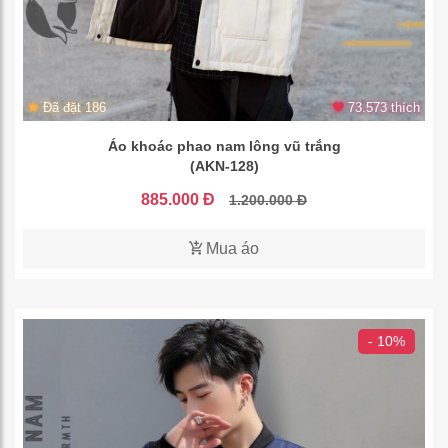
Đã đặt 186
73.573 thích
Áo khoác phao nam lông vũ trắng
(AKN-128)
885.000 Đ
1.200.000 Đ
Mua áo
- 10%