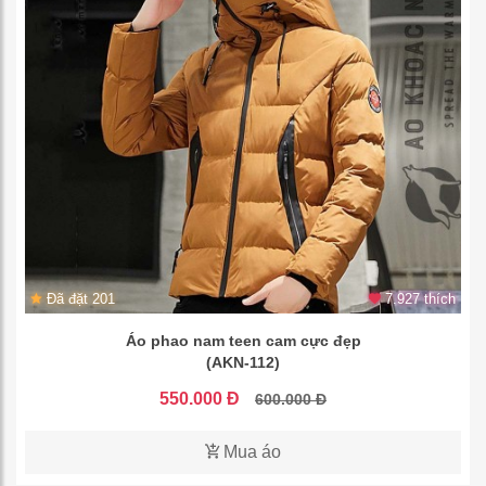
Đã đặt 201
7.927 thích
Áo phao nam teen cam cực đẹp
(AKN-112)
550.000 Đ
600.000 Đ
Mua áo