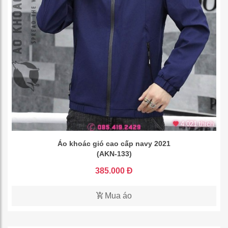
4.021 thích
Áo khoác gió cao cấp navy 2021
(AKN-133)
385.000 Đ
Mua áo