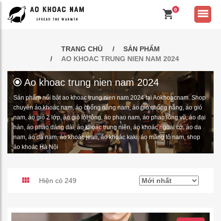
0
TRANG CHỦ
SẢN PHẨM
AO KHOAC TRUNG NIEN NAM 2024
Ao khoac trung nien nam 2024
Sản phẩm nổi bật ao khoac trung nien nam 2024 tại Aokhoacnam. Shop
chuyên áo khoác nam, áo chống nắng nam, áo gió chống nắng, áo gió
nam, áo gió 2 lớp, áo gió lót lông, áo phao nam, áo phao lông vũ, áo đại
hàn, áo phao dáng dài, áo khoác trung niên, áo khoác ngoại cỡ, áo da
nam, áo dạ nam, áo khoác jean, áo khoác kaki, áo măng tô nam, shop
áo khoác Hà Nội
Hiện có 249