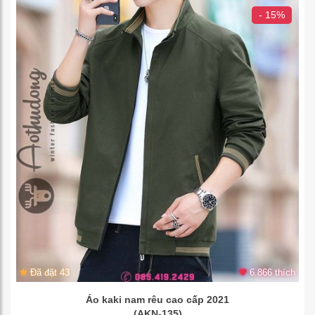
- 15%
Đã đặt 43
6.866 thích
Áo kaki nam rêu cao cấp 2021
(AKN-135)