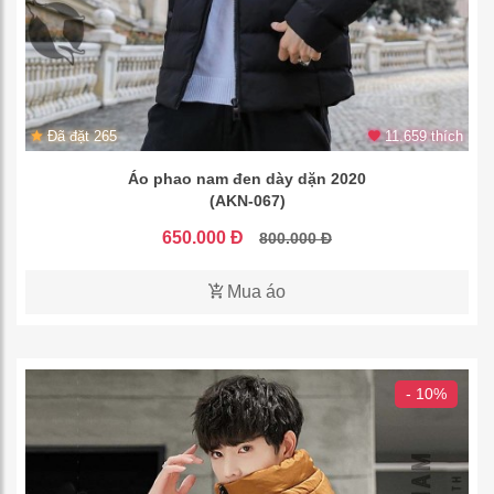
Đã đặt 265
11.659 thích
Áo phao nam đen dày dặn 2020
(AKN-067)
650.000 Đ
800.000 Đ
Mua áo
- 10%