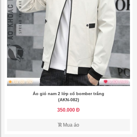
Đã đặt 150
6.306 thích
Áo gió nam 2 lớp cổ bomber trắng
(AKN-082)
350.000 Đ
Mua áo