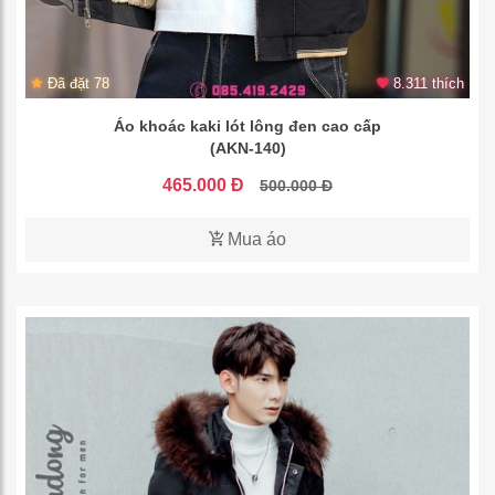
Đã đặt 78
8.311 thích
Áo khoác kaki lót lông đen cao cấp
(AKN-140)
465.000 Đ
500.000 Đ
Mua áo