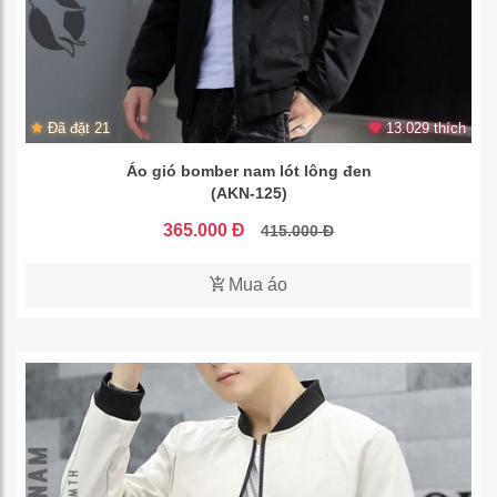
Đã đặt 21
13.029 thích
Áo gió bomber nam lót lông đen
(AKN-125)
365.000 Đ
415.000 Đ
Mua áo