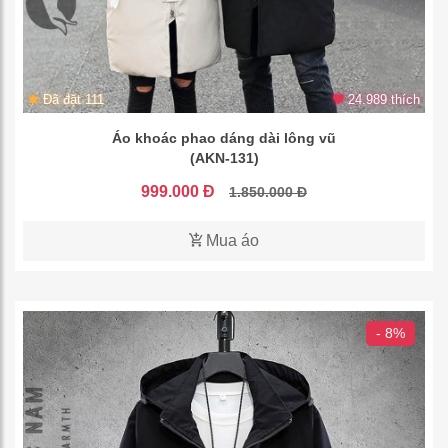
Đã đặt 111
24.989 thích
Áo khoác phao dáng dài lông vũ
(AKN-131)
999.000 Đ
1.850.000 Đ
Mua áo
- 8%