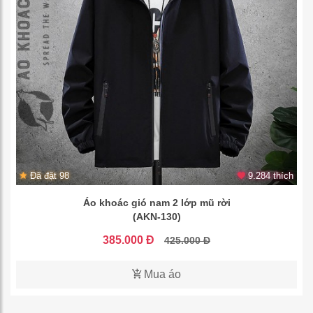
Đã đặt 98
9.284 thích
Áo khoác gió nam 2 lớp mũ rời
(AKN-130)
385.000 Đ
425.000 Đ
Mua áo